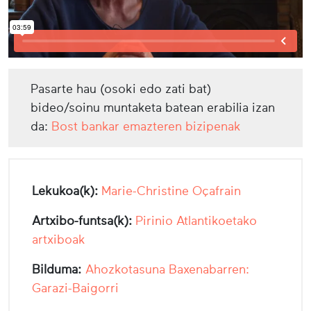
Pasarte hau (osoki edo zati bat)
bideo/soinu muntaketa batean erabilia izan
da:
Bost bankar emazteren bizipenak
Lekukoa(k):
Marie-Christine Oçafrain
Artxibo-funtsa(k):
Pirinio Atlantikoetako
artxiboak
Bilduma:
Ahozkotasuna Baxenabarren:
Garazi-Baigorri