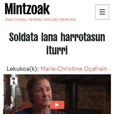
IPAR EUSKAL HERRIKO AHOZKO MEMORIA
Soldata lana harrotasun
iturri
Lekukoa(k):
Marie-Christine Oçafrain