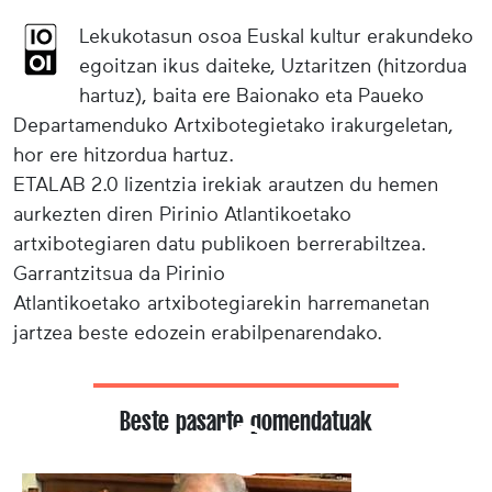
Lekukotasun osoa Euskal kultur erakundeko
egoitzan ikus daiteke, Uztaritzen (hitzordua
hartuz), baita ere Baionako eta Paueko
Departamenduko Artxibotegietako irakurgeletan,
hor ere hitzordua hartuz.
ETALAB 2.0 lizentzia irekiak arautzen du hemen
aurkezten diren Pirinio Atlantikoetako
artxibotegiaren datu publikoen berrerabiltzea.
Garrantzitsua da Pirinio
Atlantikoetako artxibotegiarekin harremanetan
jartzea beste edozein erabilpenarendako.
Beste pasarte gomendatuak