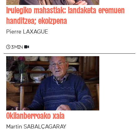
Irulegiko mahastiak: landaketa eremuen
handitzea; ekoizpena
Pierre LAXAGUE
3 min
Okilanberroako xaia
Martin SABALÇAGARAY