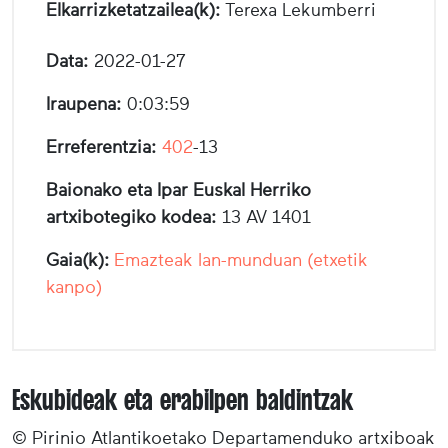
Elkarrizketatzailea(k):
Terexa Lekumberri
Data:
2022-01-27
Iraupena:
0:03:59
Erreferentzia:
402
-13
Baionako eta Ipar Euskal Herriko
artxibotegiko kodea:
13 AV 1401
Gaia(k):
Emazteak lan-munduan (etxetik
kanpo)
Eskubideak eta erabilpen baldintzak
© Pirinio Atlantikoetako Departamenduko artxiboak