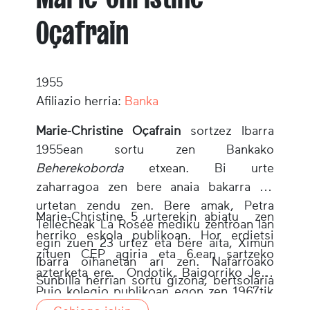
Oçafrain
1955
Afiliazio herria:
Banka
Marie-Christine Oçafrain
sortzez Ibarra
1955ean sortu zen Bankako
Beherekoborda
etxean. Bi urte
zaharragoa zen bere anaia bakarra 46
urtetan zendu zen. Bere amak, Petra
Marie-Christine 5 urterekin abiatu zen
Tellecheak La Rosée mediku zentroan lan
herriko eskola publikoan. Hor erdietsi
egin zuen 23 urtez eta bere aita, Ximun
zituen CEP agiria eta 6.ean sartzeko
Ibarra oihanetan ari zen. Nafarroako
azterketa ere. Ondotik, Baigorriko Jean
Sunbilla herrian sortu gizona, bertsolaria
Pujo kolegio publikoan egon zen 1967tik
zen, “Zubikoa” izengoitiz ezaguna zena.