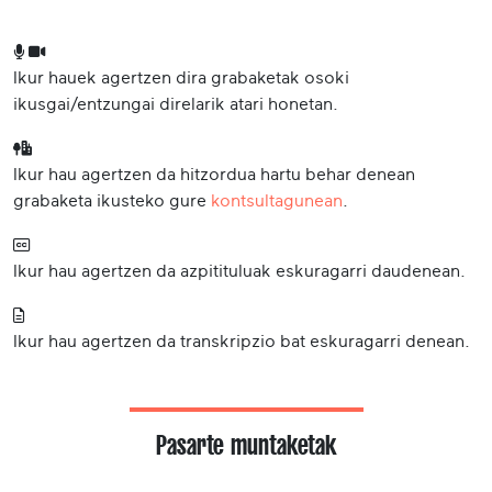
Ikur hauek agertzen dira grabaketak osoki
ikusgai/entzungai direlarik atari honetan.
Ikur hau agertzen da hitzordua hartu behar denean
grabaketa ikusteko gure
kontsultagunean
.
Ikur hau agertzen da azpitituluak eskuragarri daudenean.
Ikur hau agertzen da transkripzio bat eskuragarri denean.
Pasarte muntaketak