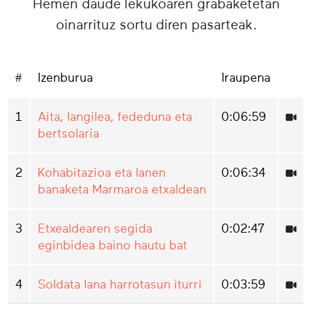
Hemen daude lekukoaren grabaketetan
oinarrituz sortu diren pasarteak.
#
Izenburua
Iraupena
1
Aita, langilea, fededuna eta
0:06:59
bertsolaria
2
Kohabitazioa eta lanen
0:06:34
banaketa Marmaroa etxaldean
3
Etxealdearen segida
0:02:47
eginbidea baino hautu bat
4
Soldata lana harrotasun iturri
0:03:59