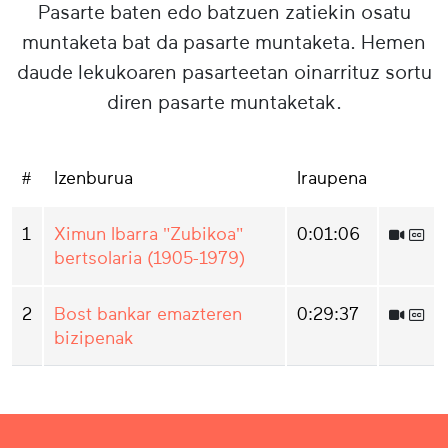
Pasarte baten edo batzuen zatiekin osatu
muntaketa bat da pasarte muntaketa. Hemen
daude lekukoaren pasarteetan oinarrituz sortu
diren pasarte muntaketak.
#
Izenburua
Iraupena
1
Ximun Ibarra "Zubikoa"
0:01:06
bertsolaria (1905-1979)
2
Bost bankar emazteren
0:29:37
bizipenak