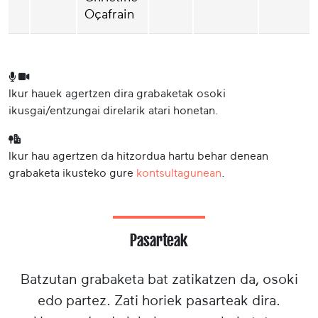
Oçafrain
Ikur hauek agertzen dira grabaketak osoki
ikusgai/entzungai direlarik atari honetan.
Ikur hau agertzen da hitzordua hartu behar denean
grabaketa ikusteko gure
kontsultagunean
.
Pasarteak
Batzutan grabaketa bat zatikatzen da, osoki
edo partez. Zati horiek pasarteak dira.