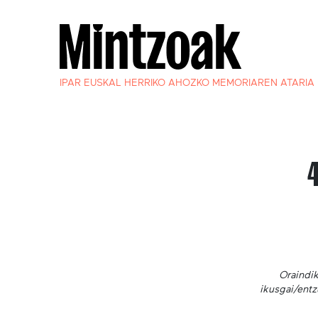
IPAR EUSKAL HERRIKO AHOZKO MEMORIAREN ATARIA
Oraindik
ikusgai/entz