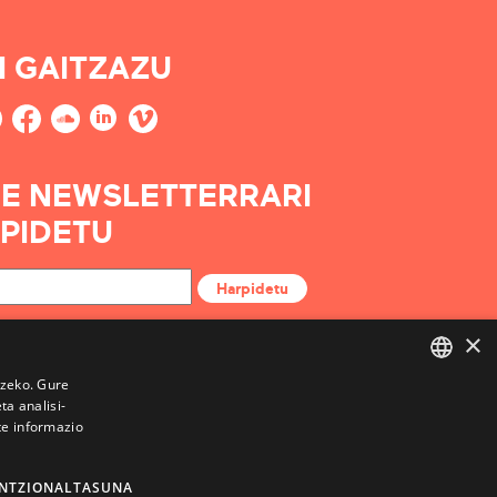
I GAITZAZU
E NEWSLETTERRARI
PIDETU
Harpidetu
×
tzeko. Gure
a analisi-
BASQUE
te informazio
FRENCH
SPANISH
NTZIONALTASUNA