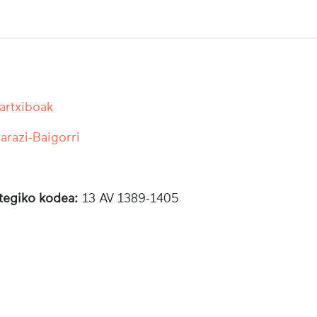
 artxiboak
razi-Baigorri
otegiko kodea:
13 AV 1389-1405