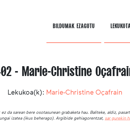
BILDUMAK EZAGUTU
LEKUKOT
402 - Marie-Christine Oçafrai
Lekukoa(k):
Marie-Christine Oçafrain
 ez da sarean bere osotasunean grabaketa hau. Baliteke, aldiz, pasar
ungai izatea (ikus beherago). Argibide gehiagorentzat,
sar gurekin 