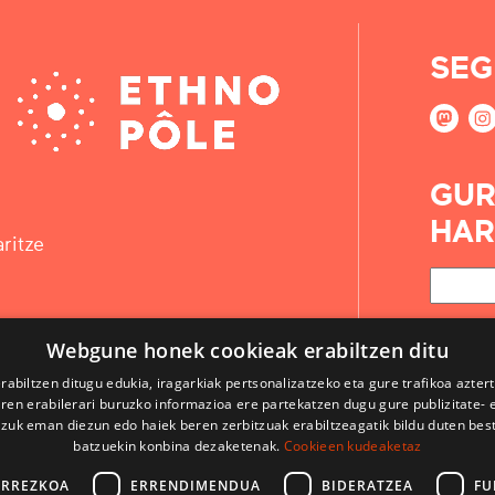
SEG
GUR
HAR
ritze
Webgune honek cookieak erabiltzen ditu
rabiltzen ditugu edukia, iragarkiak pertsonalizatzeko eta gure trafikoa azter
en erabilerari buruzko informazioa ere partekatzen dugu gure publizitate- et
 zuk eman diezun edo haiek beren zerbitzuak erabiltzeagatik bildu duten bes
batzuekin konbina dezaketenak.
Cookieen kudeaketaz
ARREZKOA
ERRENDIMENDUA
BIDERATZEA
FU