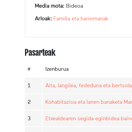
Media mota:
Bideoa
Arloak:
Familia eta harremanak
Pasarteak
#
Izenburua
1
Aita, langilea, fededuna eta bertsola
2
Kohabitazioa eta lanen banaketa Ma
3
Etxealdearen segida eginbidea bain