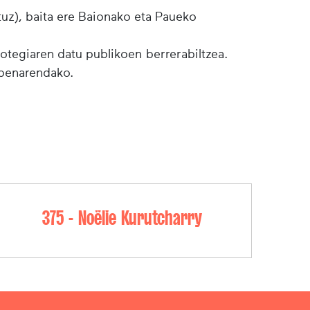
tuz), baita ere Baionako eta Paueko
botegiaren datu publikoen berrerabiltzea.
lpenarendako.
375 - Noëlie Kurutcharry