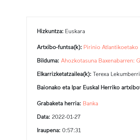
Hizkuntza:
Euskara
Artxibo-funtsa(k):
Pirinio Atlantikoetako
Bilduma:
Ahozkotasuna Baxenabarren: Ga
Elkarrizketatzailea(k):
Terexa Lekumberri
Baionako eta Ipar Euskal Herriko artxib
Grabaketa herria:
Banka
Data:
2022-01-27
Iraupena:
0:57:31