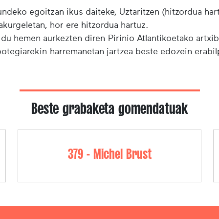
ndeko egoitzan ikus daiteke, Uztaritzen (hitzordua har
urgeletan, hor ere hitzordua hartuz.
 du hemen aurkezten diren Pirinio Atlantikoetako artxi
ibotegiarekin harremanetan jartzea beste edozein erabi
Beste grabaketa gomendatuak
379 - Michel Brust