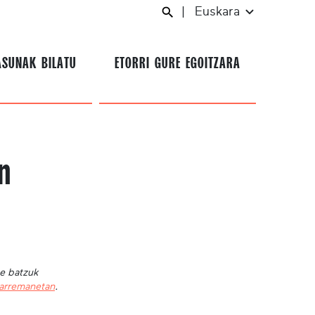
|
Euskara
ASUNAK BILATU
ETORRI GURE EGOITZARA
n
te batzuk
harremanetan
.