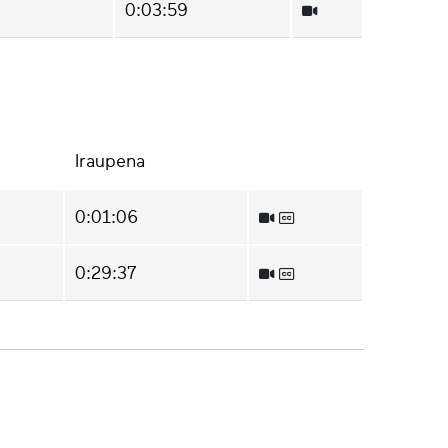
0:03:59
Iraupena
0:01:06
0:29:37