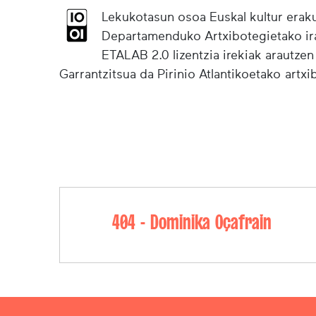
Lekukotasun osoa Euskal kultur eraku
Departamenduko Artxibotegietako irak
ETALAB 2.0 lizentzia irekiak arautzen
Garrantzitsua da Pirinio Atlantikoetako artx
404 - Dominika Oçafrain