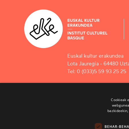
Euskal kultur erakundea
Lota Jauregia - 64480 Uzta
Tel: 0 (033)5 59 93 25 25
Cookieak e
webgunear
bazkideekin,
BEHAR-BEH