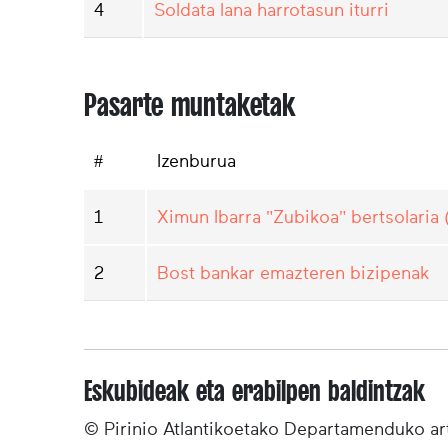
4
Soldata lana harrotasun iturri
Pasarte muntaketak
#
Izenburua
1
Ximun Ibarra "Zubikoa" bertsolaria
2
Bost bankar emazteren bizipenak
Eskubideak eta erabilpen baldintzak
© Pirinio Atlantikoetako Departamenduko ar