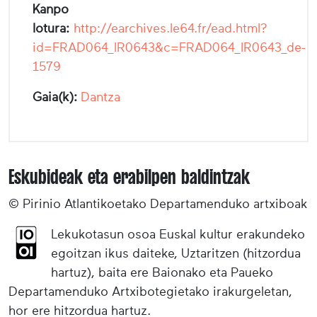
Kanpo
lotura:
http://earchives.le64.fr/ead.html?
id=FRAD064_IR0643&c=FRAD064_IR0643_de-
1579
Gaia(k):
Dantza
Eskubideak eta erabilpen baldintzak
© Pirinio Atlantikoetako Departamenduko artxiboak
Lekukotasun osoa Euskal kultur erakundeko
egoitzan ikus daiteke, Uztaritzen (hitzordua
hartuz), baita ere Baionako eta Paueko
Departamenduko Artxibotegietako irakurgeletan,
hor ere hitzordua hartuz.