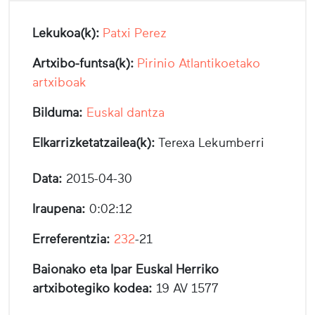
Lekukoa(k):
Patxi Perez
Artxibo-funtsa(k):
Pirinio Atlantikoetako
artxiboak
Bilduma:
Euskal dantza
Elkarrizketatzailea(k):
Terexa Lekumberri
Data:
2015-04-30
Iraupena:
0:02:12
Erreferentzia:
232
-21
Baionako eta Ipar Euskal Herriko
artxibotegiko kodea:
19 AV 1577