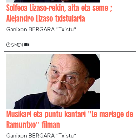
Solfeoa Lizaso-rekin, aita eta seme ;
Alejandro Lizaso txistularia
Ganixon BERGARA "Txistu"
5 min
Musikari eta puntu kantari "Le mariage de
Ramuntxo" filman
Ganixon BERGARA "Txistu"