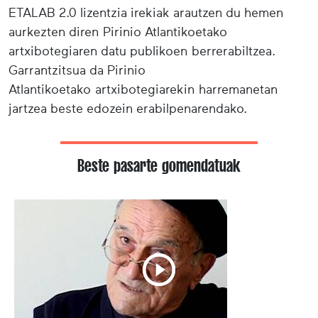
ETALAB 2.0 lizentzia irekiak arautzen du hemen
aurkezten diren Pirinio Atlantikoetako
artxibotegiaren datu publikoen berrerabiltzea.
Garrantzitsua da Pirinio
Atlantikoetako artxibotegiarekin harremanetan
jartzea beste edozein erabilpenarendako.
Beste pasarte gomendatuak