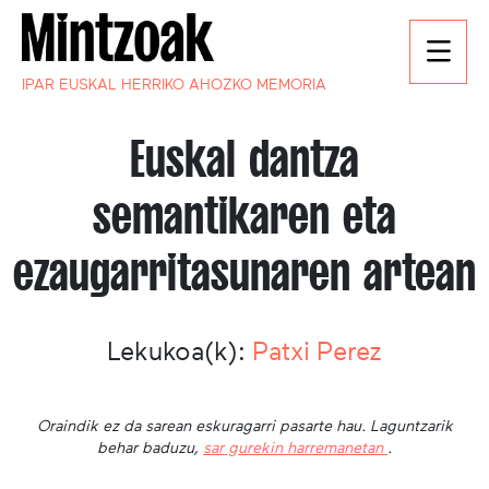
IPAR EUSKAL HERRIKO AHOZKO MEMORIA
Euskal dantza
semantikaren eta
ezaugarritasunaren artean
Lekukoa(k):
Patxi Perez
Oraindik ez da sarean eskuragarri pasarte hau. Laguntzarik
behar baduzu,
sar gurekin harremanetan
.