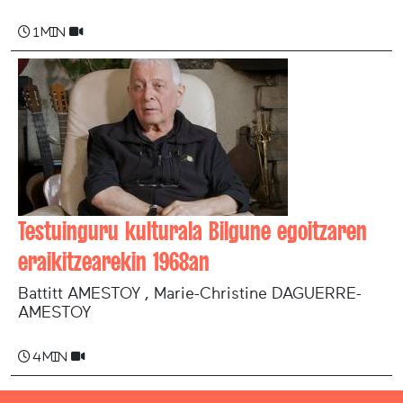
1 min
Testuinguru kulturala Bilgune egoitzaren
eraikitzearekin 1968an
Battitt AMESTOY , Marie-Christine DAGUERRE-
AMESTOY
4 min