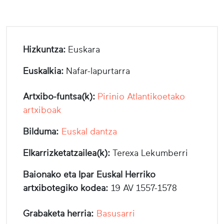
Hizkuntza:
Euskara
Euskalkia:
Nafar-lapurtarra
Artxibo-funtsa(k):
Pirinio Atlantikoetako
artxiboak
Bilduma:
Euskal dantza
Elkarrizketatzailea(k):
Terexa Lekumberri
Baionako eta Ipar Euskal Herriko
artxibotegiko kodea:
19 AV 1557-1578
Grabaketa herria:
Basusarri