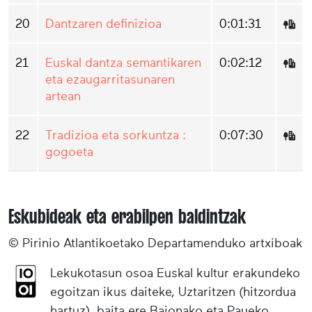
20
Dantzaren definizioa
0:01:31
21
Euskal dantza semantikaren
0:02:12
eta ezaugarritasunaren
artean
22
Tradizioa eta sorkuntza :
0:07:30
gogoeta
Eskubideak eta erabilpen baldintzak
© Pirinio Atlantikoetako Departamenduko artxiboak
Lekukotasun osoa Euskal kultur erakundeko
egoitzan ikus daiteke, Uztaritzen (hitzordua
hartuz), baita ere Baionako eta Paueko