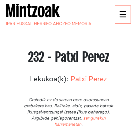
IPAR EUSKAL HERRIKO AHOZKO MEMORIA
232 - Patxi Perez
Lekukoa(k):
Patxi Perez
Oraindik ez da sarean bere osotasunean
grabaketa hau. Baliteke, aldiz, pasarte batzuk
ikusgai/entzungai izatea (ikus beherago).
Argibide gehiagorentzat,
sar gurekin
harremanetan
.