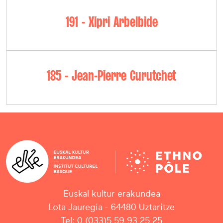
191 - Xipri Arbelbide
185 - Jean-Pierre Curutchet
Euskal kultur erakundea
Lota Jauregia - 64480 Uztaritze
Tel: 0 (033)5 59 93 25 25