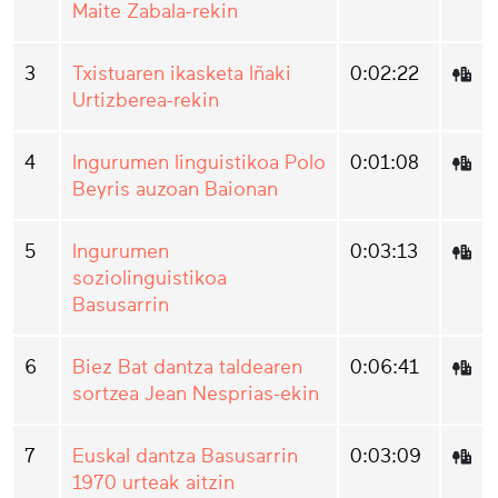
Maite Zabala-rekin
3
Txistuaren ikasketa Iñaki
0:02:22
Urtizberea-rekin
4
Ingurumen linguistikoa Polo
0:01:08
Beyris auzoan Baionan
5
Ingurumen
0:03:13
soziolinguistikoa
Basusarrin
6
Biez Bat dantza taldearen
0:06:41
sortzea Jean Nesprias-ekin
7
Euskal dantza Basusarrin
0:03:09
1970 urteak aitzin