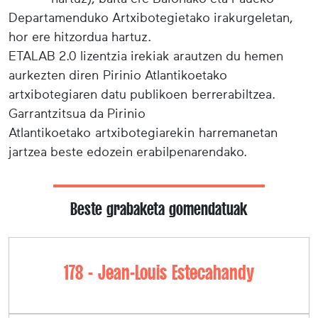
Departamenduko Artxibotegietako irakurgeletan,
hor ere hitzordua hartuz.
ETALAB 2.0 lizentzia irekiak arautzen du hemen
aurkezten diren Pirinio Atlantikoetako
artxibotegiaren datu publikoen berrerabiltzea.
Garrantzitsua da Pirinio
Atlantikoetako artxibotegiarekin harremanetan
jartzea beste edozein erabilpenarendako.
Beste grabaketa gomendatuak
178 - Jean-Louis Estecahandy