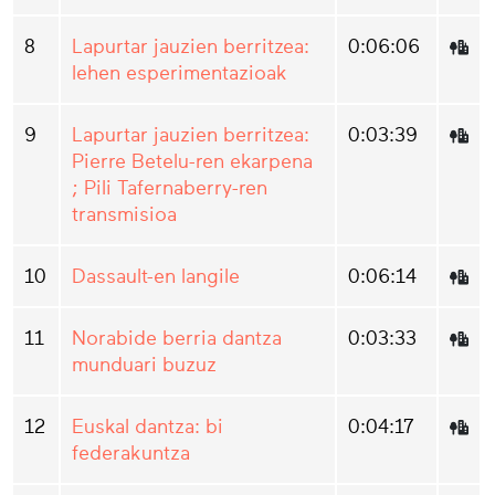
8
Lapurtar jauzien berritzea:
0:06:06
lehen esperimentazioak
9
Lapurtar jauzien berritzea:
0:03:39
Pierre Betelu-ren ekarpena
; Pili Tafernaberry-ren
transmisioa
10
Dassault-en langile
0:06:14
11
Norabide berria dantza
0:03:33
munduari buzuz
12
Euskal dantza: bi
0:04:17
federakuntza