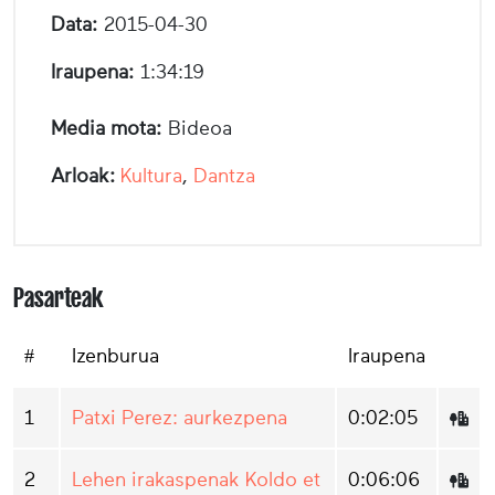
Data:
2015-04-30
Iraupena:
1:34:19
Media mota:
Bideoa
Arloak:
Kultura
,
Dantza
Pasarteak
#
Izenburua
Iraupena
1
Patxi Perez: aurkezpena
0:02:05
2
Lehen irakaspenak Koldo et
0:06:06