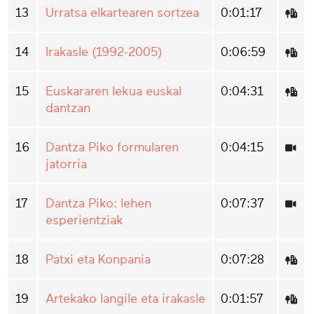
13
Urratsa elkartearen sortzea
0:01:17
14
Irakasle (1992-2005)
0:06:59
15
Euskararen lekua euskal
0:04:31
dantzan
16
Dantza Piko formularen
0:04:15
jatorria
17
Dantza Piko: lehen
0:07:37
esperientziak
18
Patxi eta Konpania
0:07:28
19
Artekako langile eta irakasle
0:01:57