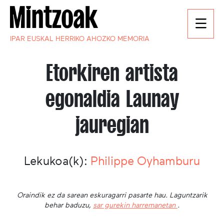
IPAR EUSKAL HERRIKO AHOZKO MEMORIA
Etorkiren artista
egonaldia Launay
jauregian
Lekukoa(k):
Philippe Oyhamburu
Oraindik ez da sarean eskuragarri pasarte hau. Laguntzarik
behar baduzu,
sar gurekin harremanetan
.