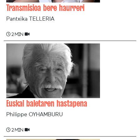
Transmisioa bere haurreri
Pantxika TELLERIA
2 min
Euskal baletaren hastapena
Philippe OYHAMBURU
2 min