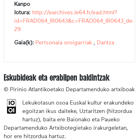
Kanpo
lotura:
http://earchives.le64.fr/ead.html?
id=FRAD064_IR0643&c=FRAD064_IR0643_de-
29
Gaia(k):
Pertsonaia oroigarriak
,
Dantza
Eskubideak eta erabilpen baldintzak
© Pirinio Atlantikoetako Departamenduko artxiboak
Lekukotasun osoa Euskal kultur erakundeko
egoitzan ikus daiteke, Uztaritzen (hitzordua
hartuz), baita ere Baionako eta Paueko
Departamenduko Artxibotegietako irakurgeletan,
hor ere hitzordua hartuz.