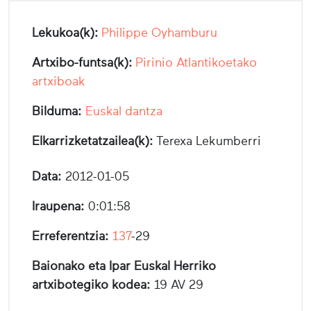
Lekukoa(k):
Philippe Oyhamburu
Artxibo-funtsa(k):
Pirinio Atlantikoetako
artxiboak
Bilduma:
Euskal dantza
Elkarrizketatzailea(k):
Terexa Lekumberri
Data:
2012-01-05
Iraupena:
0:01:58
Erreferentzia:
137
-29
Baionako eta Ipar Euskal Herriko
artxibotegiko kodea:
19 AV 29