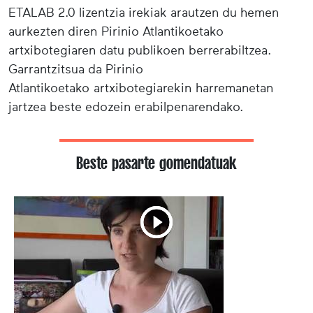
ETALAB 2.0 lizentzia irekiak arautzen du hemen
aurkezten diren Pirinio Atlantikoetako
artxibotegiaren datu publikoen berrerabiltzea.
Garrantzitsua da Pirinio
Atlantikoetako artxibotegiarekin harremanetan
jartzea beste edozein erabilpenarendako.
Beste pasarte gomendatuak