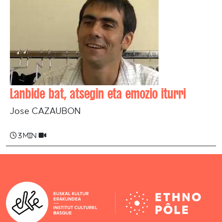
Lanbide bat, atsegin eta emozio iturri
Jose CAZAUBON
3 min