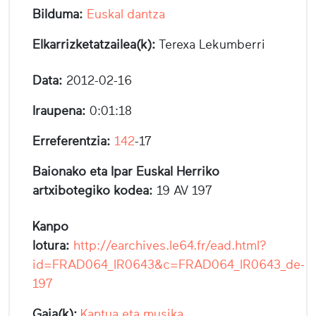
Bilduma:
Euskal dantza
Elkarrizketatzailea(k):
Terexa Lekumberri
Data:
2012-02-16
Iraupena:
0:01:18
Erreferentzia:
142
-17
Baionako eta Ipar Euskal Herriko
artxibotegiko kodea:
19 AV 197
Kanpo
lotura:
http://earchives.le64.fr/ead.html?
id=FRAD064_IR0643&c=FRAD064_IR0643_de-
197
Gaia(k):
Kantua eta musika