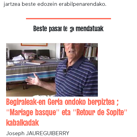
jartzea beste edozein erabilpenarendako.
Beste pasarte gomendatuak
Begiraleak-en Gerla ondoko berpiztea ;
"Mariage basque" eta "Retour de Sopite"
kabalkadak
Joseph JAUREGUIBERRY