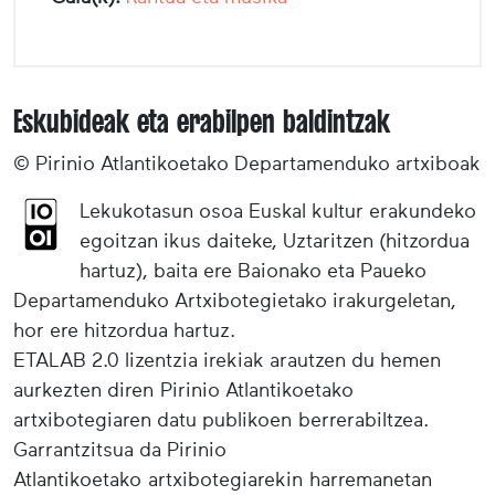
Eskubideak eta erabilpen baldintzak
© Pirinio Atlantikoetako Departamenduko artxiboak
Lekukotasun osoa Euskal kultur erakundeko
egoitzan ikus daiteke, Uztaritzen (hitzordua
hartuz), baita ere Baionako eta Paueko
Departamenduko Artxibotegietako irakurgeletan,
hor ere hitzordua hartuz.
ETALAB 2.0 lizentzia irekiak arautzen du hemen
aurkezten diren Pirinio Atlantikoetako
artxibotegiaren datu publikoen berrerabiltzea.
Garrantzitsua da Pirinio
Atlantikoetako artxibotegiarekin harremanetan