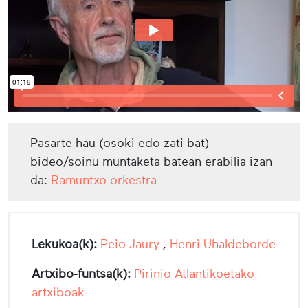
Pasarte hau (osoki edo zati bat)
bideo/soinu muntaketa batean erabilia izan
da:
Ramuntxo orkestra
Lekukoa(k):
Peio Jaury
,
Henri Uhaldeborde
Artxibo-funtsa(k):
Pirinio Atlantikoetako
artxiboak