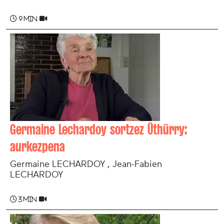
9 min
Germaine Lechardoy sortzez Üthürry:
aurkezpena
Germaine LECHARDOY , Jean-Fabien
LECHARDOY
3 min