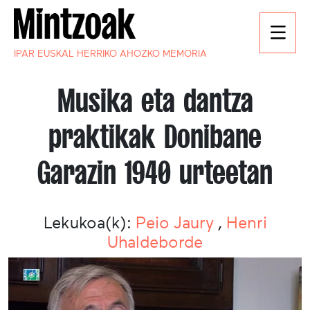
IPAR EUSKAL HERRIKO AHOZKO MEMORIA
Musika eta dantza
praktikak Donibane
Garazin 1940 urteetan
Lekukoa(k):
Peio Jaury
,
Henri
Uhaldeborde