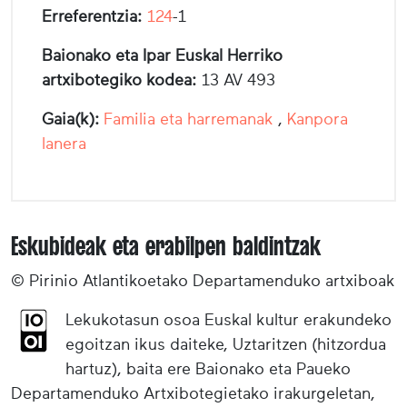
Erreferentzia:
124
-1
Baionako eta Ipar Euskal Herriko
artxibotegiko kodea:
13 AV 493
Gaia(k):
Familia eta harremanak
,
Kanpora
lanera
Eskubideak eta erabilpen baldintzak
© Pirinio Atlantikoetako Departamenduko artxiboak
Lekukotasun osoa Euskal kultur erakundeko
egoitzan ikus daiteke, Uztaritzen (hitzordua
hartuz), baita ere Baionako eta Paueko
Departamenduko Artxibotegietako irakurgeletan,