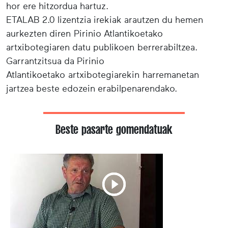
hor ere hitzordua hartuz.
ETALAB 2.0 lizentzia irekiak arautzen du hemen
aurkezten diren Pirinio Atlantikoetako
artxibotegiaren datu publikoen berrerabiltzea.
Garrantzitsua da Pirinio
Atlantikoetako artxibotegiarekin harremanetan
jartzea beste edozein erabilpenarendako.
Beste pasarte gomendatuak