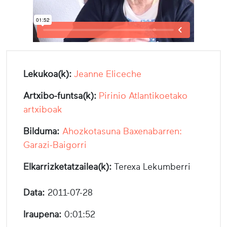
Lekukoa(k):
Jeanne Eliceche
Artxibo-funtsa(k):
Pirinio Atlantikoetako
artxiboak
Bilduma:
Ahozkotasuna Baxenabarren:
Garazi-Baigorri
Elkarrizketatzailea(k):
Terexa Lekumberri
Data:
2011-07-28
Iraupena:
0:01:52