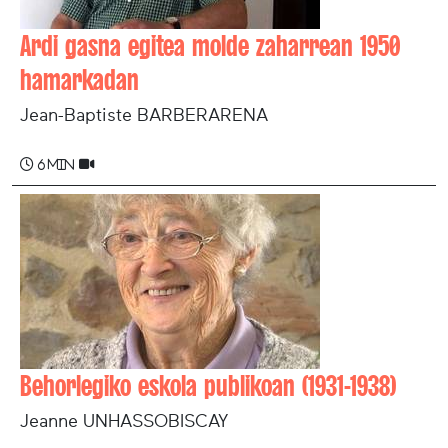
Ardi gasna egitea molde zaharrean 1950
hamarkadan
Jean-Baptiste BARBERARENA
6 min
Behorlegiko eskola publikoan (1931-1938)
Jeanne UNHASSOBISCAY