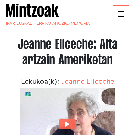
IPAR EUSKAL HERRIKO AHOZKO MEMORIA
Jeanne Eliceche: Aita
artzain Ameriketan
Lekukoa(k):
Jeanne Eliceche