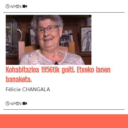
4 min
Kohabitazioa 1956tik goiti. Etxeko lanen
banaketa.
Félicie CHANGALA
4 min