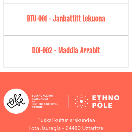
BTU-001 - Janbattitt Lekuona
DOI-002 - Maddia Arrabit
Euskal kultur erakundea
Lota Jauregia - 64480 Uztaritze