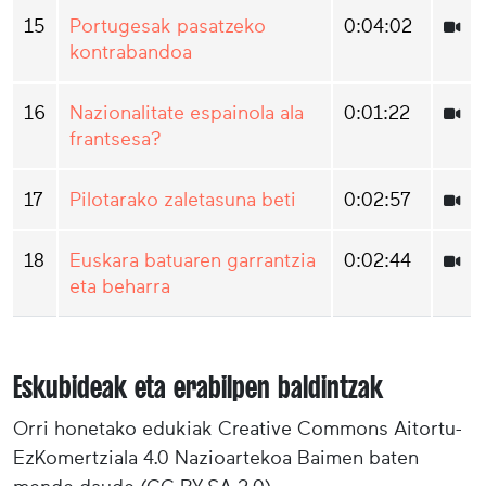
15
Portugesak pasatzeko
0:04:02
kontrabandoa
16
Nazionalitate espainola ala
0:01:22
frantsesa?
17
Pilotarako zaletasuna beti
0:02:57
18
Euskara batuaren garrantzia
0:02:44
eta beharra
Eskubideak eta erabilpen baldintzak
Orri honetako edukiak Creative Commons Aitortu-
EzKomertziala 4.0 Nazioartekoa Baimen baten