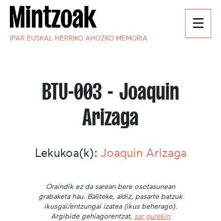
IPAR EUSKAL HERRIKO AHOZKO MEMORIA
BTU-003 - Joaquin
Arizaga
Lekukoa(k):
Joaquin Arizaga
Oraindik ez da sarean bere osotasunean
grabaketa hau. Baliteke, aldiz, pasarte batzuk
ikusgai/entzungai izatea (ikus beherago).
Argibide gehiagorentzat,
sar gurekin