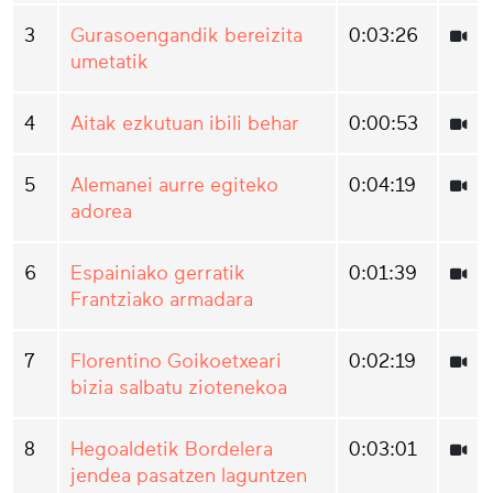
3
Gurasoengandik bereizita
0:03:26
umetatik
4
Aitak ezkutuan ibili behar
0:00:53
5
Alemanei aurre egiteko
0:04:19
adorea
6
Espainiako gerratik
0:01:39
Frantziako armadara
7
Florentino Goikoetxeari
0:02:19
bizia salbatu ziotenekoa
8
Hegoaldetik Bordelera
0:03:01
jendea pasatzen laguntzen