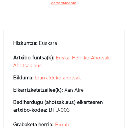
harremanetan
.
Hizkuntza:
Euskara
Artxibo-funtsa(k):
Euskal Herriko Ahotsak -
Ahotsak.eus
Bilduma:
Iparraldeko ahotsak
Elkarrizketatzailea(k):
Xan Aire
Badihardugu (ahotsak.eus) elkartearen
artxibo-kodea:
BTU-003
Grabaketa herria:
Biriatu