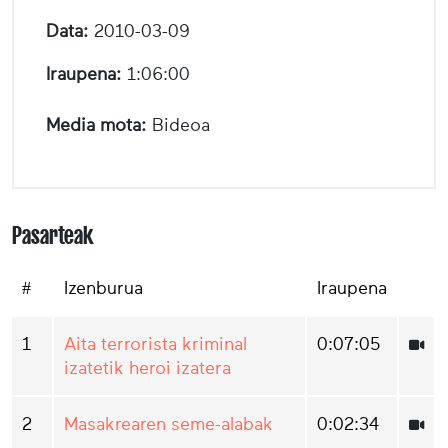
Data:
2010-03-09
Iraupena:
1:06:00
Media mota:
Bideoa
Pasarteak
#
Izenburua
Iraupena
1
Aita terrorista kriminal
0:07:05
izatetik heroi izatera
2
Masakrearen seme-alabak
0:02:34