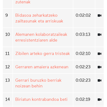
zutenak
9
Bidasoa zeharkatzeko
0:02:02
zailtasunak eta arriskuak
10
Alemanen kolaboratzaileak
0:03:13
erresistentziaren alde
11
Zibilen arteko gerra tristeak
0:02:10
12
Gerraren amaiera azkenean
0:02:23
13
Gerrari buruzko berriak
0:02:23
noizean behin
14
Biriatun kontrabandoa beti
0:02:19