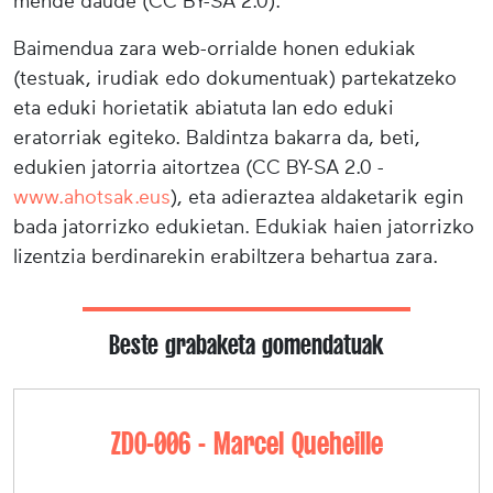
mende daude (CC BY-SA 2.0).
Baimendua zara web-orrialde honen edukiak
(testuak, irudiak edo dokumentuak) partekatzeko
eta eduki horietatik abiatuta lan edo eduki
eratorriak egiteko. Baldintza bakarra da, beti,
edukien jatorria aitortzea (CC BY-SA 2.0 -
www.ahotsak.eus
), eta adieraztea aldaketarik egin
bada jatorrizko edukietan. Edukiak haien jatorrizko
lizentzia berdinarekin erabiltzera behartua zara.
Beste grabaketa gomendatuak
ZDO-006 - Marcel Queheille