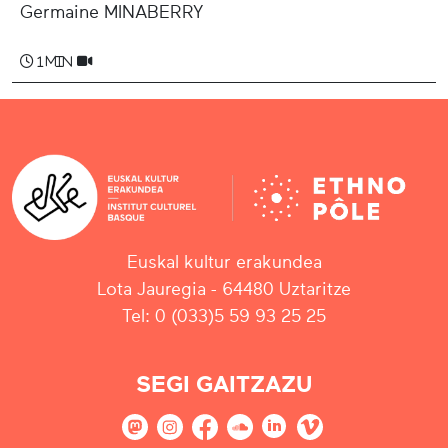
Germaine MINABERRY
1 min
Euskal kultur erakundea
Lota Jauregia - 64480 Uztaritze
Tel: 0 (033)5 59 93 25 25
SEGI GAITZAZU