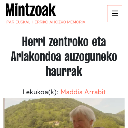
IPAR EUSKAL HERRIKO AHOZKO MEMORIA
Herri zentroko eta
Arlakondoa auzoguneko
haurrak
Lekukoa(k):
Maddia Arrabit