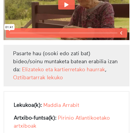
Pasarte hau (osoki edo zati bat)
bideo/soinu muntaketa batean erabilia izan
da:
Elizateko eta kartierretako haurrak
,
Oztibartarrak lekuko
Lekukoa(k):
Maddia Arrabit
Artxibo-funtsa(k):
Pirinio Atlantikoetako
artxiboak