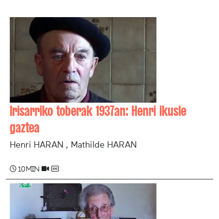
Irisarriko toberak 1937an: Henri ikusle
gaztea
Henri HARAN , Mathilde HARAN
10 min