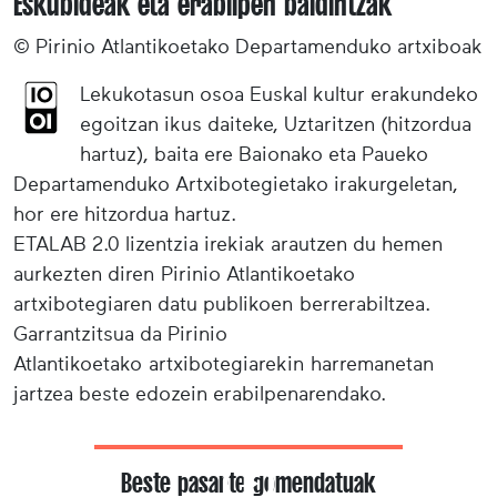
Eskubideak eta erabilpen baldintzak
© Pirinio Atlantikoetako Departamenduko artxiboak
Lekukotasun osoa Euskal kultur erakundeko
egoitzan ikus daiteke, Uztaritzen (hitzordua
hartuz), baita ere Baionako eta Paueko
Departamenduko Artxibotegietako irakurgeletan,
hor ere hitzordua hartuz.
ETALAB 2.0 lizentzia irekiak arautzen du hemen
aurkezten diren Pirinio Atlantikoetako
artxibotegiaren datu publikoen berrerabiltzea.
Garrantzitsua da Pirinio
Atlantikoetako artxibotegiarekin harremanetan
jartzea beste edozein erabilpenarendako.
Beste pasarte gomendatuak