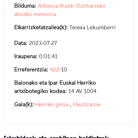
Bilduma:
Arberoa-Iholdi-Oztibarreko
ahozko memoria
Elkarrizketatzailea(k):
Terexa Lekumberri
Data:
2023-07-27
Iraupena:
0:01:41
Erreferentzia:
422
-10
Baionako eta Ipar Euskal Herriko
artxibotegiko kodea:
14 AV 1004
Gaia(k):
Herriko giroa
,
Haurtzaroa