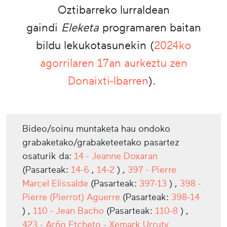
Oztibarreko lurraldean
gaindi
Eleketa
programaren baitan
bildu lekukotasunekin (
2024ko
agorrilaren 17an aurkeztu zen
Donaixti-Ibarren
).
Bideo/soinu muntaketa hau ondoko
grabaketako/grabaketeetako pasartez
osaturik da:
14 - Jeanne Doxaran
(Pasarteak:
14-6
,
14-2
) ,
397 - Pierre
Marcel Elissalde
(Pasarteak:
397-13
) ,
398 -
Pierre (Pierrot) Aguerre
(Pasarteak:
398-14
) ,
110 - Jean Bacho
(Pasarteak:
110-8
) ,
423 - Arño Etcheto - Xemark Urruty