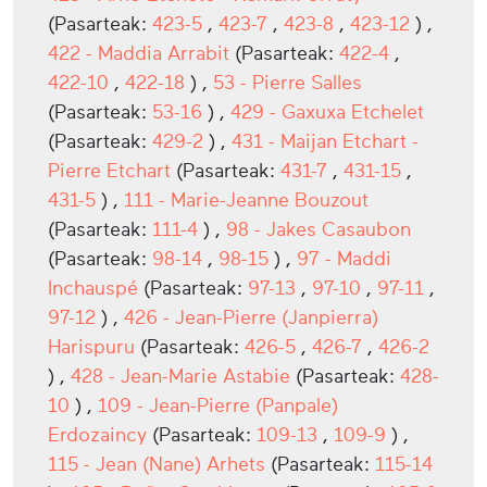
(Pasarteak:
423-5
,
423-7
,
423-8
,
423-12
) ,
422 - Maddia Arrabit
(Pasarteak:
422-4
,
422-10
,
422-18
) ,
53 - Pierre Salles
(Pasarteak:
53-16
) ,
429 - Gaxuxa Etchelet
(Pasarteak:
429-2
) ,
431 - Maijan Etchart -
Pierre Etchart
(Pasarteak:
431-7
,
431-15
,
431-5
) ,
111 - Marie-Jeanne Bouzout
(Pasarteak:
111-4
) ,
98 - Jakes Casaubon
(Pasarteak:
98-14
,
98-15
) ,
97 - Maddi
Inchauspé
(Pasarteak:
97-13
,
97-10
,
97-11
,
97-12
) ,
426 - Jean-Pierre (Janpierra)
Harispuru
(Pasarteak:
426-5
,
426-7
,
426-2
) ,
428 - Jean-Marie Astabie
(Pasarteak:
428-
10
) ,
109 - Jean-Pierre (Panpale)
Erdozaincy
(Pasarteak:
109-13
,
109-9
) ,
115 - Jean (Nane) Arhets
(Pasarteak:
115-14