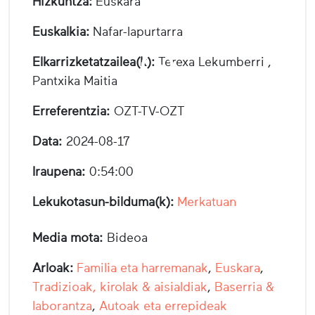
Hizkuntza:
Euskara
Euskalkia:
Nafar-lapurtarra
Elkarrizketatzailea(k):
Terexa Lekumberri ,
Pantxika Maitia
Erreferentzia:
OZT-TV-OZT
Data:
2024-08-17
Iraupena:
0:54:00
Lekukotasun-bilduma(k):
Merkatuan
Media mota:
Bideoa
Arloak:
Familia eta harremanak
,
Euskara
,
Tradizioak, kirolak & aisialdiak
,
Baserria &
laborantza
,
Autoak eta errepideak