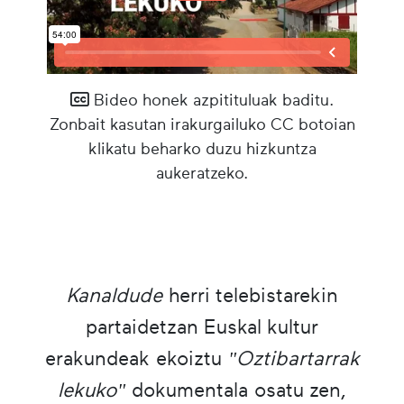
Bideo honek azpitituluak baditu.
Zonbait kasutan irakurgailuko CC botoian
klikatu beharko duzu hizkuntza
aukeratzeko.
Kanaldude
herri telebistarekin
partaidetzan Euskal kultur
erakundeak ekoiztu
"Oztibartarrak
lekuko"
dokumentala osatu zen,