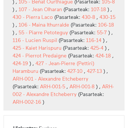
) ,
105 - Beñat Ourthiague
(Pasarteak:
105-8
) ,
107 - Jean Olharan
(Pasarteak:
107-18
) ,
430 - Pierra Laco
(Pasarteak:
430-8
,
430-15
) ,
106 - Maina Ithurralde
(Pasarteak:
106-18
) ,
55 - Piarre Petoteguy
(Pasarteak:
55-7
) ,
116 - Lucien Ruspil
(Pasarteak:
116-14
) ,
425 - Kaiet Harispuru
(Pasarteak:
425-4
) ,
424 - Pierrot Predaigne
(Pasarteak:
424-18
,
424-19
) ,
427 - Jean-Pierre (Pettiri)
Haramburu
(Pasarteak:
427-10
,
427-13
) ,
ARH-001 - Alexandre Etcheberry
(Pasarteak:
ARH-001-5
,
ARH-001-8
) ,
ARH-
002 - Alexandre Etcheberry
(Pasarteak:
ARH-002-16
)