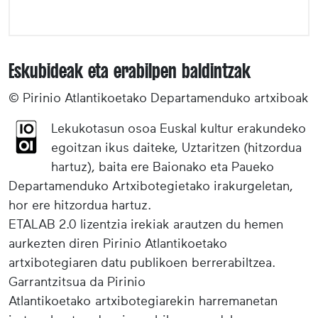
Eskubideak eta erabilpen baldintzak
© Pirinio Atlantikoetako Departamenduko artxiboak
Lekukotasun osoa Euskal kultur erakundeko
egoitzan ikus daiteke, Uztaritzen (hitzordua
hartuz), baita ere Baionako eta Paueko
Departamenduko Artxibotegietako irakurgeletan,
hor ere hitzordua hartuz.
ETALAB 2.0 lizentzia irekiak arautzen du hemen
aurkezten diren Pirinio Atlantikoetako
artxibotegiaren datu publikoen berrerabiltzea.
Garrantzitsua da Pirinio
Atlantikoetako artxibotegiarekin harremanetan