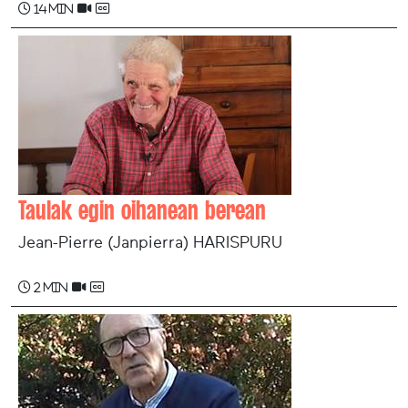
14 min
Taulak egin oihanean berean
Jean-Pierre (Janpierra) HARISPURU
2 min