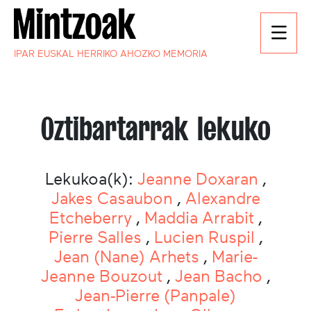
IPAR EUSKAL HERRIKO AHOZKO MEMORIA
Oztibartarrak lekuko
Lekukoa(k):
Jeanne Doxaran
,
Jakes Casaubon
,
Alexandre
Etcheberry
,
Maddia Arrabit
,
Pierre Salles
,
Lucien Ruspil
,
Jean (Nane) Arhets
,
Marie-
Jeanne Bouzout
,
Jean Bacho
,
Jean-Pierre (Panpale)