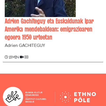
Adrien Gachiteguy eta Euskaldunak Ipar
Amerika mendebaldean: emigrazioaren
egoera 1950 urteetan
Adrien GACHITEGUY
13 min