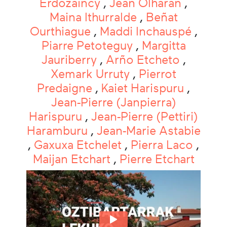
Erdozaincy
,
Jean Olharan
,
Maina Ithurralde
,
Beñat
Ourthiague
,
Maddi Inchauspé
,
Piarre Petoteguy
,
Margitta
Jauriberry
,
Arño Etcheto
,
Xemark Urruty
,
Pierrot
Predaigne
,
Kaiet Harispuru
,
Jean-Pierre (Janpierra)
Harispuru
,
Jean-Pierre (Pettiri)
Haramburu
,
Jean-Marie Astabie
,
Gaxuxa Etchelet
,
Pierra Laco
,
Maijan Etchart
,
Pierre Etchart