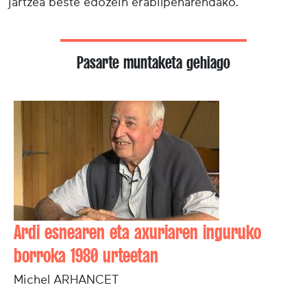
jartzea beste edozein erabilpenarendako.
Pasarte muntaketa gehiago
Ardi esnearen eta axuriaren inguruko
borroka 1980 urteetan
Michel ARHANCET