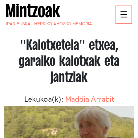
IPAR EUSKAL HERRIKO AHOZKO MEMORIA
"Kalotxeteia" etxea,
garaiko kalotxak eta
jantziak
Lekukoa(k):
Maddia Arrabit