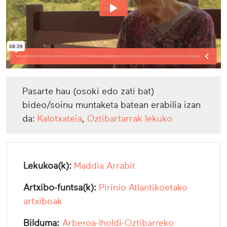
Pasarte hau (osoki edo zati bat)
bideo/soinu muntaketa batean erabilia izan
da:
Kalotxateia
,
Oztibartarrak lekuko
Lekukoa(k):
Maddia Arrabit
Artxibo-funtsa(k):
Pirinio Atlantikoetako
artxiboak
Bilduma:
Arberoa-Iholdi-Oztibarreko