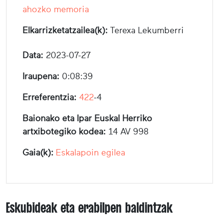
ahozko memoria
Elkarrizketatzailea(k):
Terexa Lekumberri
Data:
2023-07-27
Iraupena:
0:08:39
Erreferentzia:
422
-4
Baionako eta Ipar Euskal Herriko
artxibotegiko kodea:
14 AV 998
Gaia(k):
Eskalapoin egilea
Eskubideak eta erabilpen baldintzak