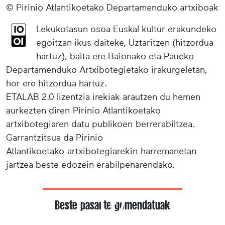
© Pirinio Atlantikoetako Departamenduko artxiboak
Lekukotasun osoa Euskal kultur erakundeko
egoitzan ikus daiteke, Uztaritzen (hitzordua
hartuz), baita ere Baionako eta Paueko
Departamenduko Artxibotegietako irakurgeletan,
hor ere hitzordua hartuz.
ETALAB 2.0 lizentzia irekiak arautzen du hemen
aurkezten diren Pirinio Atlantikoetako
artxibotegiaren datu publikoen berrerabiltzea.
Garrantzitsua da Pirinio
Atlantikoetako artxibotegiarekin harremanetan
jartzea beste edozein erabilpenarendako.
Beste pasarte gomendatuak