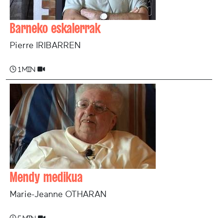
Barneko eskalerrak
Pierre IRIBARREN
1 min
Mendy medikua
Marie-Jeanne OTHARAN