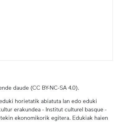
ende daude (CC BY-NC-SA 4.0).
duki horietatik abiatuta lan edo eduki
ultur erakundea - Institut culturel basque -
etekin ekonomikorik egitera. Edukiak haien