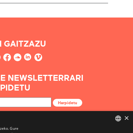
I GAITZAZU
E NEWSLETTERRARI
PIDETU
Harpidetu
×
tzeko. Gure