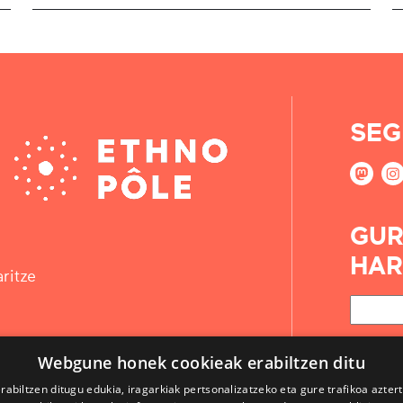
SEG
GUR
HAR
ritze
Webgune honek cookieak erabiltzen ditu
rabiltzen ditugu edukia, iragarkiak pertsonalizatzeko eta gure trafikoa azter