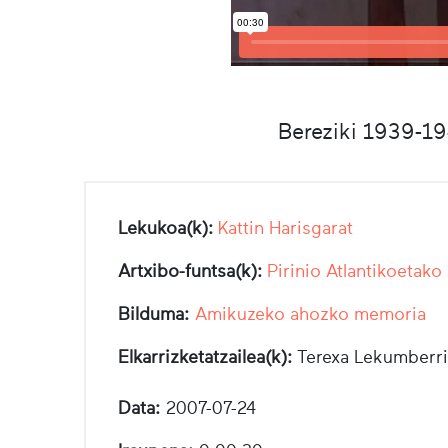
Bereziki 1939-19
Lekukoa(k):
Kattin Harisgarat
Artxibo-funtsa(k):
Pirinio Atlantikoetako
Bilduma:
Amikuzeko ahozko memoria
Elkarrizketatzailea(k):
Terexa Lekumberri
Data:
2007-07-24