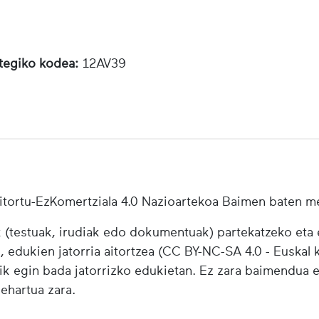
otegiko kodea:
12AV39
tortu-EzKomertziala 4.0 Nazioartekoa Baimen baten m
testuak, irudiak edo dokumentuak) partekatzeko eta e
i, edukien jatorria aitortzea (CC BY-NC-SA 4.0 - Euskal k
ik egin bada jatorrizko edukietan. Ez zara baimendua 
behartua zara.