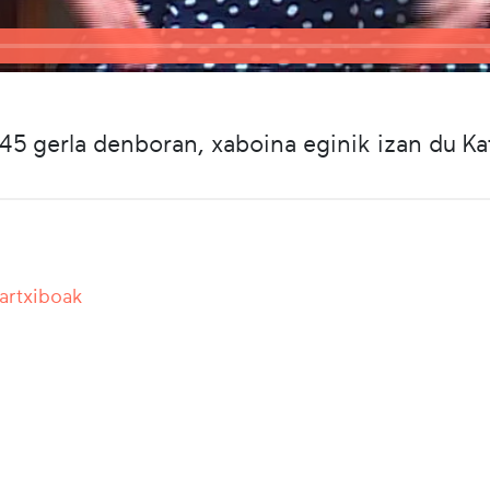
45 gerla denboran, xaboina eginik izan du Kat
 artxiboak