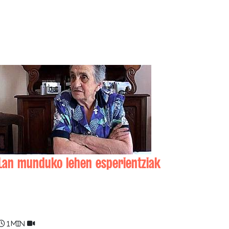
Lan munduko lehen esperientziak
Kattina ETCHEVERRY
1 min