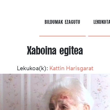
BILDUMAK EZAGUTU
LEKUKOT
Xaboina egitea
Lekukoa(k):
Kattin Harisgarat