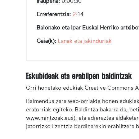
Iraupena:
0:00:30
Erreferentzia:
2
-14
Baionako eta Ipar Euskal Herriko artxib
Gaia(k):
Lanak eta jakinduriak
Eskubideak eta erabilpen baldintzak
Orri honetako edukiak Creative Commons Ai
Baimendua zara web-orrialde honen edukiak (
eratorriak egiteko. Baldintza bakarra da, bet
www.mintzoak.eus), eta adieraztea aldaketar
jatorrizko lizentzia berdinarekin erabiltzera 