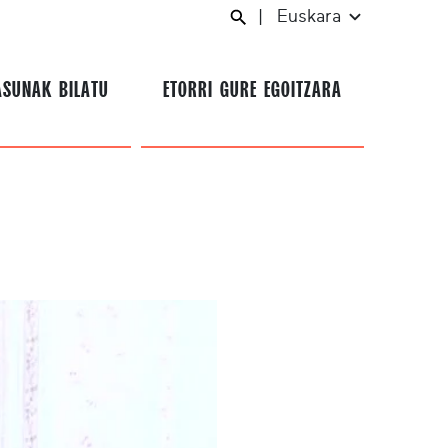
|
Euskara
ASUNAK BILATU
ETORRI GURE EGOITZARA