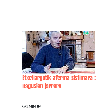
Etxetiargotik aferma sistimara :
nagusien jarrera
Jean-Marie LARROQUE
2 min