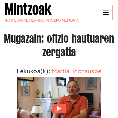
IPAR EUSKAL HERRIKO AHOZKO MEMORIA
Mugazain: ofizio hautuaren
zergatia
Lekukoa(k):
Martial Inchauspe