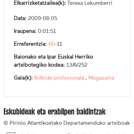
Elkarrizketatzailea(k):
Terexa Lekumberri
Data:
2009-08-05
Iraupena:
0:01:51
Erreferentzia:
60
-11
Baionako eta Ipar Euskal Herriko
artxibotegiko kodea:
13AV252
Gaia(k):
Ibilbide profesionala
,
Mugazaina
Eskubideak eta erabilpen baldintzak
© Pirinio Atlantikoetako Departamenduko artxiboak