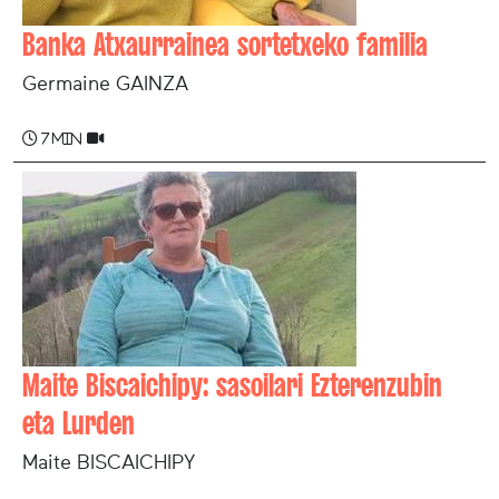
Banka Atxaurrainea sortetxeko familia
Germaine GAINZA
7 min
Maite Biscaichipy: sasoilari Ezterenzubin
eta Lurden
Maite BISCAICHIPY