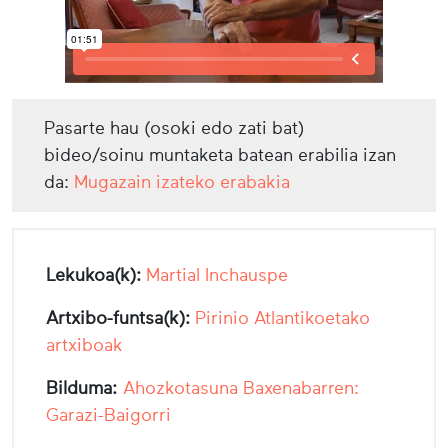
Pasarte hau (osoki edo zati bat)
bideo/soinu muntaketa batean erabilia izan
da:
Mugazain izateko erabakia
Lekukoa(k):
Martial Inchauspe
Artxibo-funtsa(k):
Pirinio Atlantikoetako
artxiboak
Bilduma:
Ahozkotasuna Baxenabarren:
Garazi-Baigorri