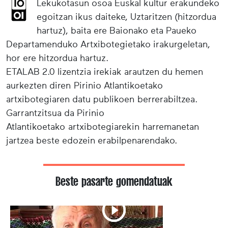
Lekukotasun osoa Euskal kultur erakundeko
egoitzan ikus daiteke, Uztaritzen (hitzordua
hartuz), baita ere Baionako eta Paueko
Departamenduko Artxibotegietako irakurgeletan,
hor ere hitzordua hartuz.
ETALAB 2.0 lizentzia irekiak arautzen du hemen
aurkezten diren Pirinio Atlantikoetako
artxibotegiaren datu publikoen berrerabiltzea.
Garrantzitsua da Pirinio
Atlantikoetako artxibotegiarekin harremanetan
jartzea beste edozein erabilpenarendako.
Beste pasarte gomendatuak