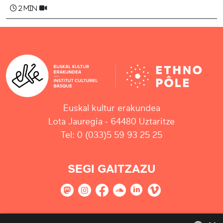
2 min
Euskal kultur erakundea
Lota Jauregia - 64480 Uztaritze
Tel: 0 (033)5 59 93 25 25
SEGI GAITZAZU