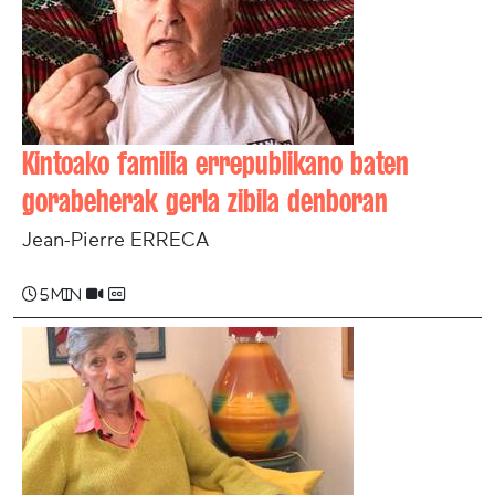
Kintoako familia errepublikano baten
gorabeherak gerla zibila denboran
Jean-Pierre ERRECA
5 min