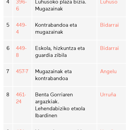
4
396-
Luhusoko plaza bizia.
Luhuso
6
Mugazainak
5
449-
Kontrabandoa eta
Bidarrai
4
mugazainak
6
449-
Eskola, hizkuntza eta
Bidarrai
8
guardia zibila
7
457-7
Mugazainak eta
Angelu
kontrabandoa
8
461-
Benta Gorriaren
Urruña
24
argazkiak.
Lehendabiziko etxola
Ibardinen