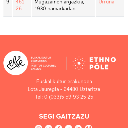
9
461-
Mugazainen argazkia,
Urruña
26
1930 hamarkadan
Euskal kultur erakundea
Lota Jauregia - 64480 Uztaritze
Tel: 0 (033)5 59 93 25 25
SEGI GAITZAZU