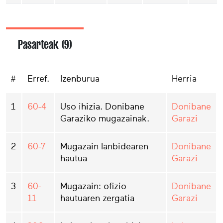
Pasarteak (9)
#
Erref.
Izenburua
Herria
1
60-4
Uso ihizia. Donibane
Donibane
Garaziko mugazainak.
Garazi
2
60-7
Mugazain lanbidearen
Donibane
hautua
Garazi
3
60-
Mugazain: ofizio
Donibane
11
hautuaren zergatia
Garazi