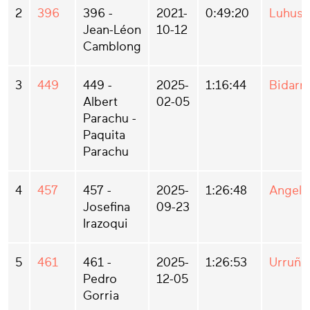
2
396
396 -
2021-
0:49:20
Luhus
Jean-Léon
10-12
Camblong
3
449
449 -
2025-
1:16:44
Bidarra
Albert
02-05
Parachu -
Paquita
Parachu
4
457
457 -
2025-
1:26:48
Angelu
Josefina
09-23
Irazoqui
5
461
461 -
2025-
1:26:53
Urruña
Pedro
12-05
Gorria