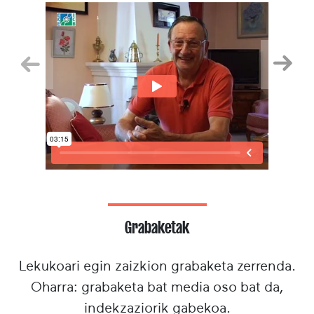
Aurrekoa
Hurr
Grabaketak
Lekukoari egin zaizkion grabaketa zerrenda.
Oharra: grabaketa bat media oso bat da,
indekzaziorik gabekoa.