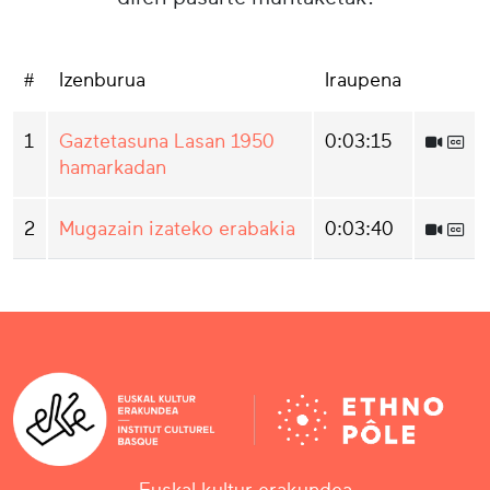
#
Izenburua
Iraupena
1
Gaztetasuna Lasan 1950
0:03:15
hamarkadan
2
Mugazain izateko erabakia
0:03:40
Euskal kultur erakundea