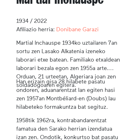
1934 / 2022
Afiliazio herria:
Donibane Garazi
Martial Inchauspe
1934ko uztailaren 7an
sortu zen Lasako Alkatenia izeneko
laborari etxe batean. Familiako etxaldean
laborari bezala egon zen 1955a arte.
Orduan, 21 urteetan, Algeriara joan zen
Han erizain gisa 28 hilabete pasatu
soldadogoaren egitera.
ondoren, aduanarentzat lan egiten hasi
zen 1957an Montbéliard-en (Doubs) lau
hilabeteko formakuntza bat segituz.
1958tik 1962ra, kontrabandarentzat
famatua den Sarako herrian izendatua
izan zen. Ondotik, konkurtso bat pasatu