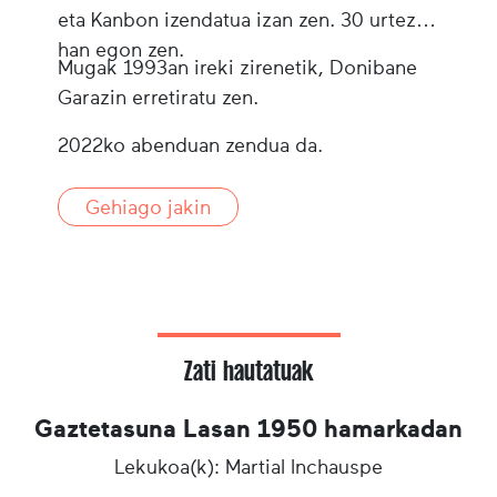
eta Kanbon izendatua izan zen. 30 urtez
han egon zen.
Mugak 1993an ireki zirenetik, Donibane
Garazin erretiratu zen.
2022ko abenduan zendua da.
Gehiago jakin
Zati hautatuak
Gaztetasuna Lasan 1950 hamarkadan
Lekukoa(k): Martial Inchauspe