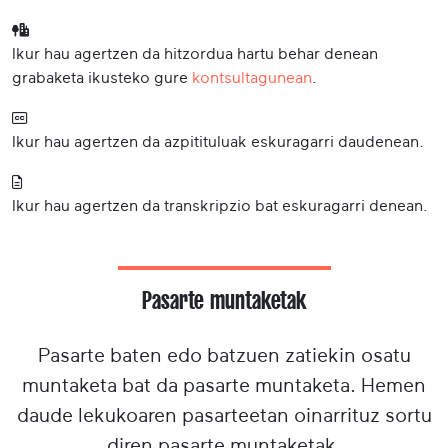
Ikur hau agertzen da hitzordua hartu behar denean
grabaketa ikusteko gure
kontsultagunean
.
Ikur hau agertzen da azpitituluak eskuragarri daudenean.
Ikur hau agertzen da transkripzio bat eskuragarri denean.
Pasarte muntaketak
Pasarte baten edo batzuen zatiekin osatu
muntaketa bat da pasarte muntaketa. Hemen
daude lekukoaren pasarteetan oinarrituz sortu
diren pasarte muntaketak.