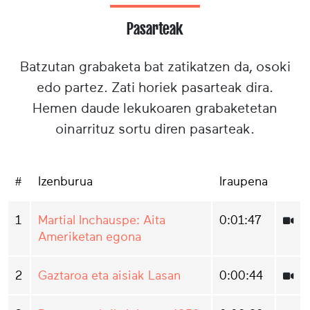
Pasarteak
Batzutan grabaketa bat zatikatzen da, osoki
edo partez. Zati horiek pasarteak dira.
Hemen daude lekukoaren grabaketetan
oinarrituz sortu diren pasarteak.
#
Izenburua
Iraupena
1
Martial Inchauspe: Aita
0:01:47
Ameriketan egona
2
Gaztaroa eta aisiak Lasan
0:00:44