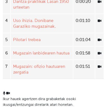
3
Dantza praktikak Lasan 1950
0:00:20
urteetan
4
Uso ihizia. Donibane
0:01:10
Garaziko mugazainak.
5
Pilotari trebea
0:01:04
6
Mugazain lanbidearen hautua
0:01:58
7
Mugazain: ofizio hautuaren
0:01:51
zergatia
Ikur hauek agertzen dira grabaketak osoki
ikusgai/entzungai direlarik atari honetan.