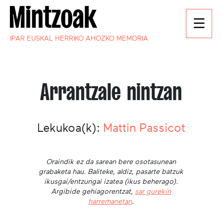
IPAR EUSKAL HERRIKO AHOZKO MEMORIA
Arrantzale nintzan
Lekukoa(k):
Mattin Passicot
Oraindik ez da sarean bere osotasunean
grabaketa hau. Baliteke, aldiz, pasarte batzuk
ikusgai/entzungai izatea (ikus beherago).
Argibide gehiagorentzat,
sar gurekin
harremanetan
.