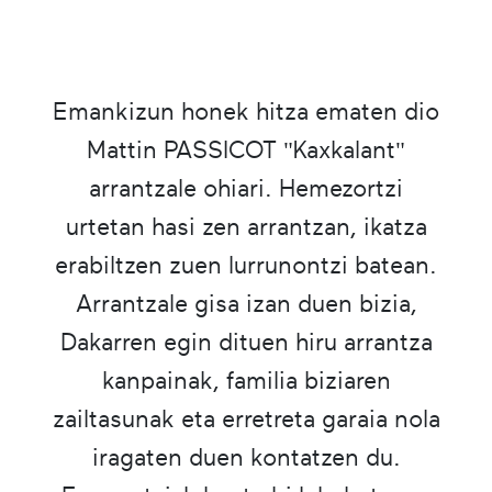
Emankizun honek hitza ematen dio
Mattin PASSICOT "Kaxkalant"
arrantzale ohiari. Hemezortzi
urtetan hasi zen arrantzan, ikatza
erabiltzen zuen lurrunontzi batean.
Arrantzale gisa izan duen bizia,
Dakarren egin dituen hiru arrantza
kanpainak, familia biziaren
zailtasunak eta erretreta garaia nola
iragaten duen kontatzen du.