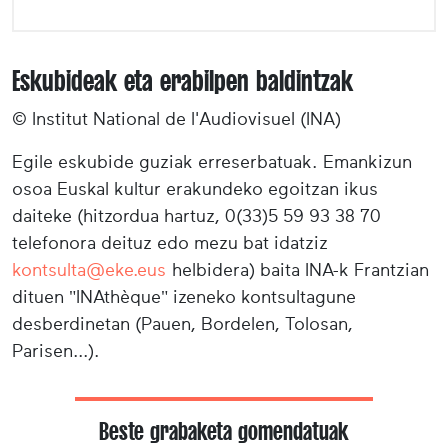
Eskubideak eta erabilpen baldintzak
© Institut National de l'Audiovisuel (INA)
Egile eskubide guziak erreserbatuak. Emankizun
osoa Euskal kultur erakundeko egoitzan ikus
daiteke (hitzordua hartuz, 0(33)5 59 93 38 70
telefonora deituz edo mezu bat idatziz
kontsulta@eke.eus
helbidera) baita INA-k Frantzian
dituen "INAthèque" izeneko kontsultagune
desberdinetan (Pauen, Bordelen, Tolosan,
Parisen...).
Beste grabaketa gomendatuak