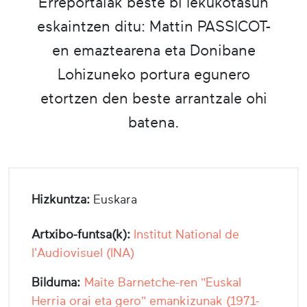
Erreportaiak beste bi lekukotasun
eskaintzen ditu: Mattin PASSICOT-
en emaztearena eta Donibane
Lohizuneko portura egunero
etortzen den beste arrantzale ohi
batena.
Hizkuntza:
Euskara
Artxibo-funtsa(k):
Institut National de
l'Audiovisuel (INA)
Bilduma:
Maite Barnetche-ren "Euskal
Herria orai eta gero" emankizunak (1971-