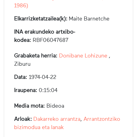
1986)
Elkarrizketatzailea(k):
Maite Barnetche
INA erakundeko artxibo-
kodea:
RBF06047687
Grabaketa herria:
Donibane Lohizune
,
Ziburu
Data:
1974-04-22
Iraupena:
0:15:04
Media mota:
Bideoa
Arloak:
Dakarreko arrantza
,
Arrantzontziko
bizimodua eta lanak