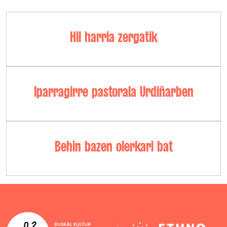
Hil harria zergatik
Iparragirre pastorala Urdiñarben
Behin bazen olerkari bat