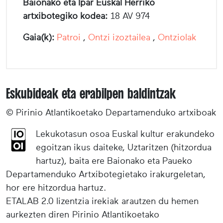
Baionako eta Ipar Euskal Herriko
artxibotegiko kodea:
18 AV 974
Gaia(k):
Patroi
,
Ontzi izoztailea
,
Ontziolak
Eskubideak eta erabilpen baldintzak
© Pirinio Atlantikoetako Departamenduko artxiboak
Lekukotasun osoa Euskal kultur erakundeko
egoitzan ikus daiteke, Uztaritzen (hitzordua
hartuz), baita ere Baionako eta Paueko
Departamenduko Artxibotegietako irakurgeletan,
hor ere hitzordua hartuz.
ETALAB 2.0 lizentzia irekiak arautzen du hemen
aurkezten diren Pirinio Atlantikoetako