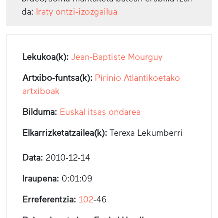
da:
Iraty ontzi-izozgailua
Lekukoa(k):
Jean-Baptiste Mourguy
Artxibo-funtsa(k):
Pirinio Atlantikoetako
artxiboak
Bilduma:
Euskal itsas ondarea
Elkarrizketatzailea(k):
Terexa Lekumberri
Data:
2010-12-14
Iraupena:
0:01:09
Erreferentzia:
102
-46