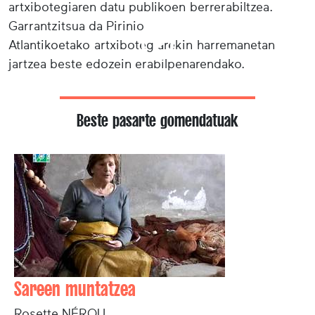
artxibotegiaren datu publikoen berrerabiltzea.
Garrantzitsua da Pirinio
Atlantikoetako artxibotegiarekin harremanetan
jartzea beste edozein erabilpenarendako.
Beste pasarte gomendatuak
Sareen muntatzea
Rosette NÉROU