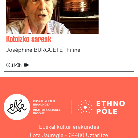
Kotoizko sareak
Joséphine BURGUETE "Fifine"
1 min
Euskal kultur erakundea
Lota Jauregia - 64480 Uztaritze