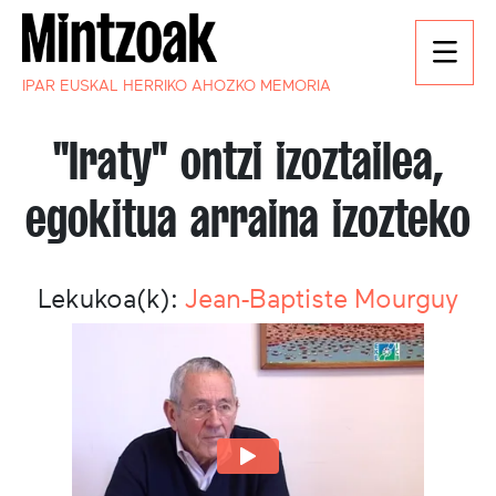
IPAR EUSKAL HERRIKO AHOZKO MEMORIA
''Iraty'' ontzi izoztailea,
egokitua arraina izozteko
Lekukoa(k):
Jean-Baptiste Mourguy