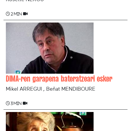
2 min
DIMA-ren garapena bateratzeari esker
Mikel ARREGUI , Beñat MENDIBOURE
3 min