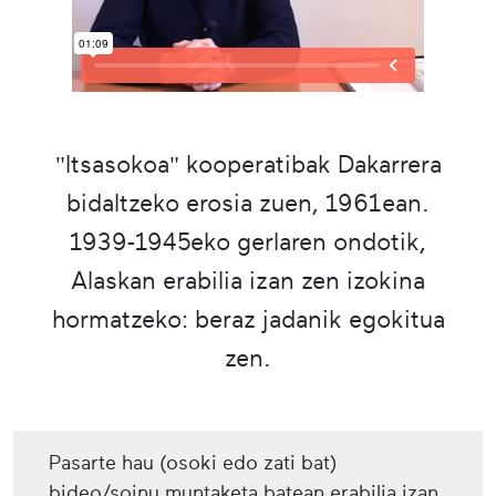
"Itsasokoa" kooperatibak Dakarrera
bidaltzeko erosia zuen, 1961ean.
1939-1945eko gerlaren ondotik,
Alaskan erabilia izan zen izokina
hormatzeko: beraz jadanik egokitua
zen.
Pasarte hau (osoki edo zati bat)
bideo/soinu muntaketa batean erabilia izan