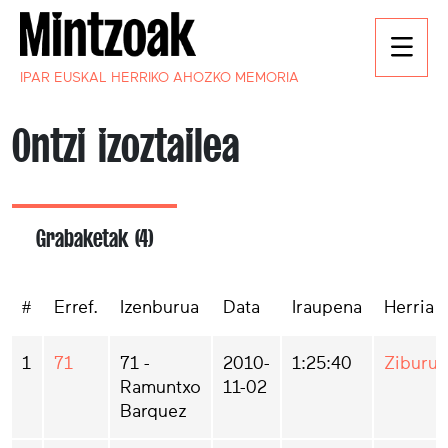
IPAR EUSKAL HERRIKO AHOZKO MEMORIA
Ontzi izoztailea
Grabaketak (4)
#
Erref.
Izenburua
Data
Iraupena
Herria
1
71
71 -
2010-
1:25:40
Ziburu
Ramuntxo
11-02
Barquez