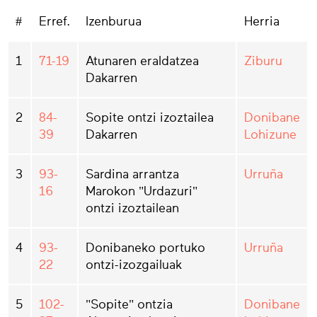
#
Erref.
Izenburua
Herria
1
71-19
Atunaren eraldatzea
Ziburu
Dakarren
2
84-
Sopite ontzi izoztailea
Donibane
39
Dakarren
Lohizune
3
93-
Sardina arrantza
Urruña
16
Marokon "Urdazuri"
ontzi izoztailean
4
93-
Donibaneko portuko
Urruña
22
ontzi-izozgailuak
5
102-
"Sopite" ontzia
Donibane