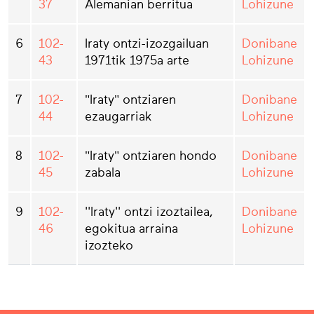
37
Alemanian berritua
Lohizune
6
102-
Iraty ontzi-izozgailuan
Donibane
43
1971tik 1975a arte
Lohizune
7
102-
"Iraty" ontziaren
Donibane
44
ezaugarriak
Lohizune
8
102-
"Iraty" ontziaren hondo
Donibane
45
zabala
Lohizune
9
102-
''Iraty'' ontzi izoztailea,
Donibane
46
egokitua arraina
Lohizune
izozteko