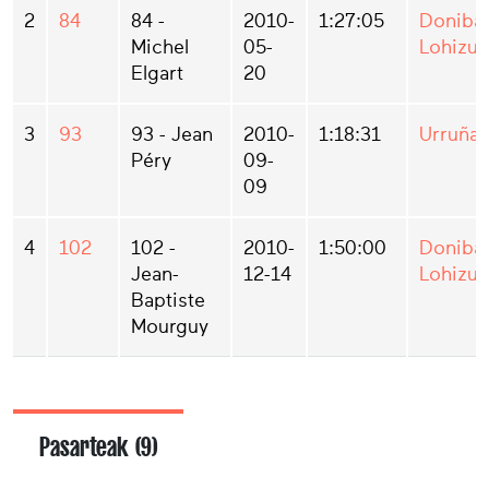
2
84
84 -
2010-
1:27:05
Doniba
Michel
05-
Lohizu
Elgart
20
3
93
93 - Jean
2010-
1:18:31
Urruña
Péry
09-
09
4
102
102 -
2010-
1:50:00
Doniba
Jean-
12-14
Lohizu
Baptiste
Mourguy
Pasarteak (9)