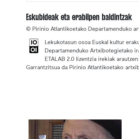
Eskubideak eta erabilpen baldintzak
© Pirinio Atlantikoetako Departamenduko ar
Lekukotasun osoa Euskal kultur eraku
Departamenduko Artxibotegietako irak
ETALAB 2.0 lizentzia irekiak arautzen
Garrantzitsua da Pirinio Atlantikoetako artx