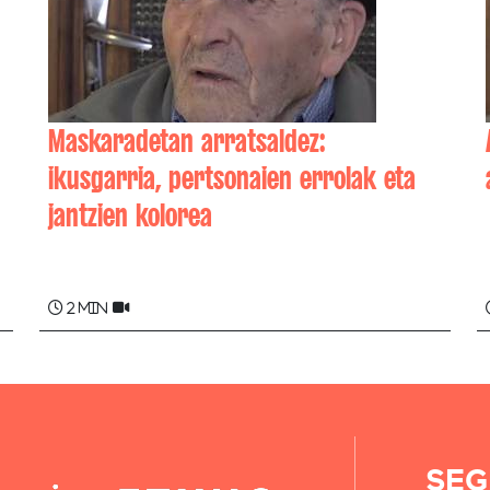
Maskaradetan arratsaldez:
ikusgarria, pertsonaien errolak eta
jantzien kolorea
Ferdinand MOROT MONOMI
2 min
SEG