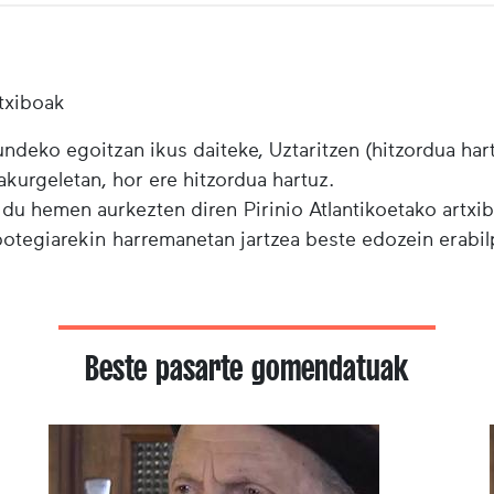
txiboak
ndeko egoitzan ikus daiteke, Uztaritzen (hitzordua har
urgeletan, hor ere hitzordua hartuz.
 du hemen aurkezten diren Pirinio Atlantikoetako artxi
ibotegiarekin harremanetan jartzea beste edozein erabi
Beste pasarte gomendatuak