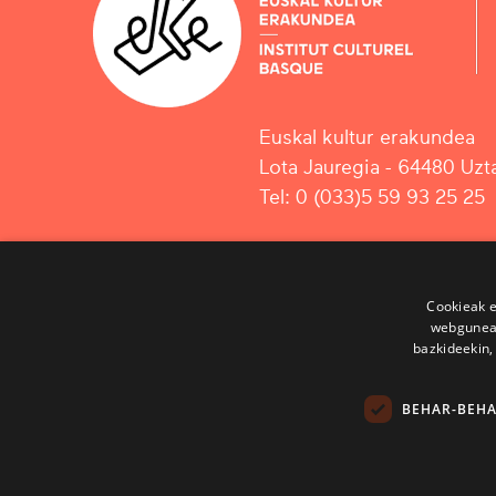
Euskal kultur erakundea
Lota Jauregia - 64480 Uzta
Tel: 0 (033)5 59 93 25 25
Cookieak e
webgunear
bazkideekin,
BEHAR-BEH