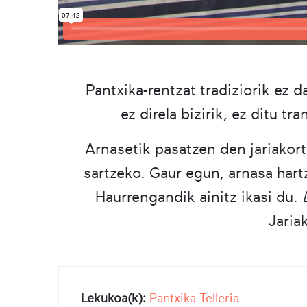
Pantxika-rentzat tradiziorik ez 
ez direla bizirik, ez ditu 
Arnasetik pasatzen den jariakor
sartzeko. Gaur egun, arnasa hart
Haurrengandik ainitz ikasi du.
Jaria
Lekukoa(k):
Pantxika Telleria