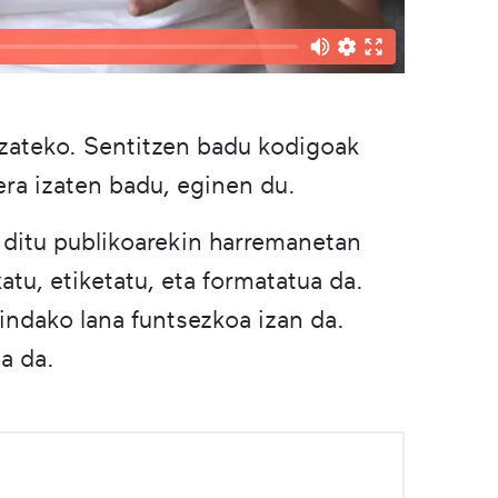
 izateko. Sentitzen badu kodigoak
kera izaten badu, eginen du.
 ditu publikoarekin harremanetan
tu, etiketatu, eta formatatua da.
indako lana funtsezkoa izan da.
ia da.