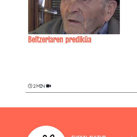
Beltzeriaren prediküa
Ferdinand MOROT MONOMI
2 min