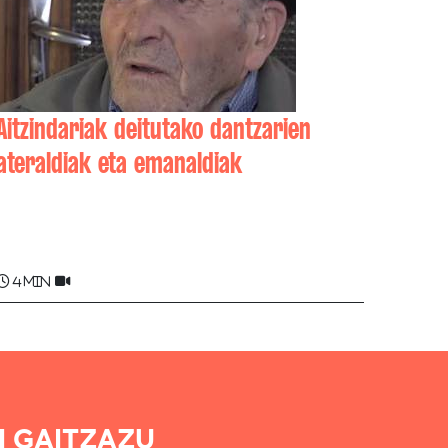
Aitzindariak deitutako dantzarien
ateraldiak eta emanaldiak
Ferdinand MOROT MONOMI
4 min
I GAITZAZU