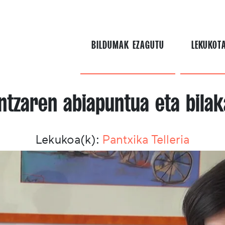
BILDUMAK EZAGUTU
LEKUKOT
ntzaren abiapuntua eta bilak
Lekukoa(k):
Pantxika Telleria