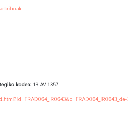
 artxiboak
otegiko kodea:
19 AV 1357
r/ead.html?id=FRAD064_IR0643&c=FRAD064_IR0643_de-