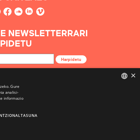
E NEWSLETTERRARI
PIDETU
Harpidetu
×
tzeko. Gure
a analisi-
BASQUE
te informazio
FRENCH
SPANISH
NTZIONALTASUNA
ENGLISH