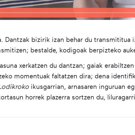
da. Dantzak bizirik izan behar du transmititua
transmitizen; bestalde, kodigoak berpizteko au
tasuna xerkatzen du dantzan; gaiak erabiltzen
zeko momentuak faltatzen dira; dena identifika
Lodikroko
ikusgarrian, arnasaren inguruan eg
kortasun horrek plazerra sortzen du, liluragarr