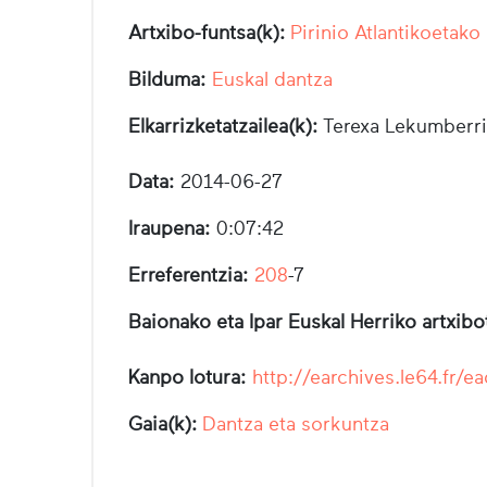
Artxibo-funtsa(k):
Pirinio Atlantikoetako
Bilduma:
Euskal dantza
Elkarrizketatzailea(k):
Terexa Lekumberri
Data:
2014-06-27
Iraupena:
0:07:42
Erreferentzia:
208
-7
Baionako eta Ipar Euskal Herriko artxib
Kanpo lotura:
http://earchives.le64.f
Gaia(k):
Dantza eta sorkuntza