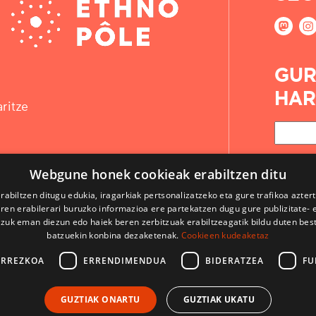
GUR
HAR
ritze
Webgune honek cookieak erabiltzen ditu
rabiltzen ditugu edukia, iragarkiak pertsonalizatzeko eta gure trafikoa azter
en erabilerari buruzko informazioa ere partekatzen dugu gure publizitate- et
 zuk eman diezun edo haiek beren zerbitzuak erabiltzeagatik bildu duten bes
batzuekin konbina dezaketenak.
Cookieen kudeaketaz
ARREZKOA
ERRENDIMENDUA
BIDERATZEA
FU
KONTAKTUA
GUZTIAK ONARTU
GUZTIAK UKATU
ERABILPEN BALDINTZAK