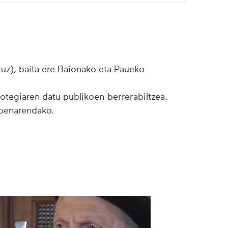
tuz), baita ere Baionako eta Paueko
botegiaren datu publikoen berrerabiltzea.
lpenarendako.