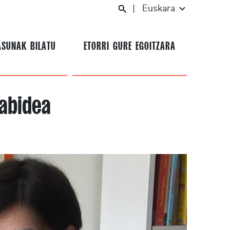
|
Euskara
ASUNAK BILATU
ETORRI GURE EGOITZARA
abidea