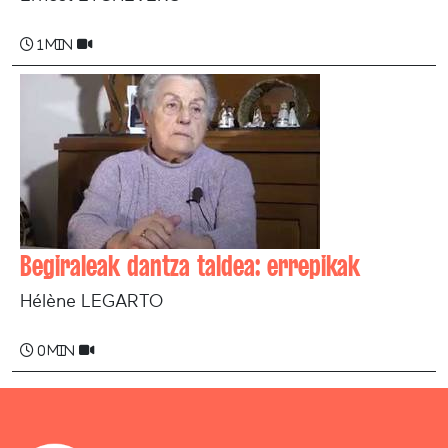
1 min
Begiraleak dantza taldea: errepikak
Hélène LEGARTO
0 min