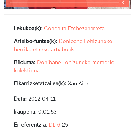
Lekukoa(k):
Conchita Etchezaharreta
Artxibo-funtsa(k):
Donibane Lohizuneko
herriko etxeko artxiboak
Bilduma:
Donibane Lohizuneko memorio
kolektiboa
Elkarrizketatzailea(k):
Xan Aire
Data:
2012-04-11
Iraupena:
0:01:53
Erreferentzia:
DL-6
-25