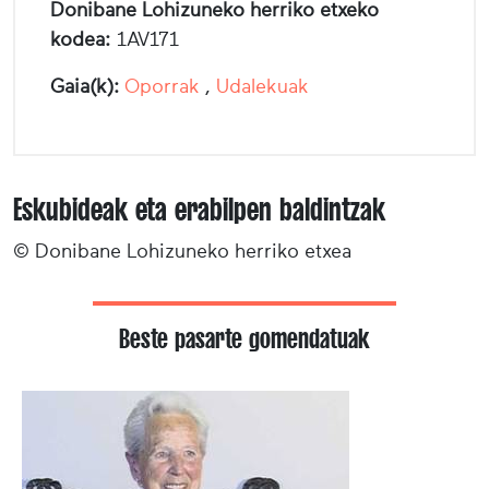
Donibane Lohizuneko herriko etxeko
kodea:
1AV171
Gaia(k):
Oporrak
,
Udalekuak
Eskubideak eta erabilpen baldintzak
© Donibane Lohizuneko herriko etxea
Beste pasarte gomendatuak