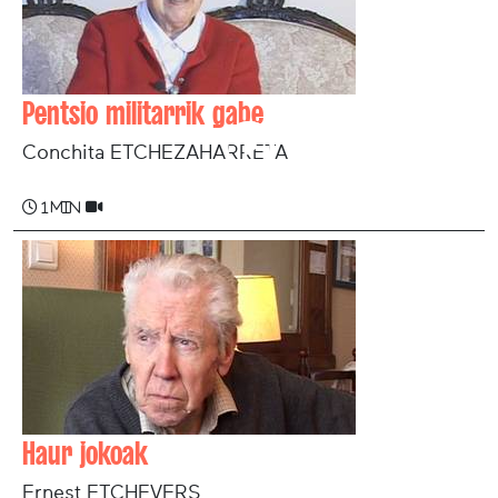
Pentsio militarrik gabe
Conchita ETCHEZAHARRETA
1 min
Haur jokoak
Ernest ETCHEVERS