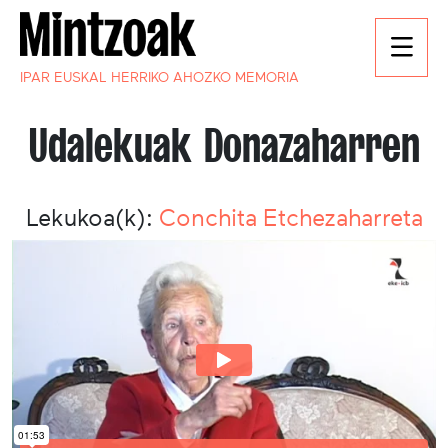
IPAR EUSKAL HERRIKO AHOZKO MEMORIA
Udalekuak Donazaharren
Lekukoa(k):
Conchita Etchezaharreta