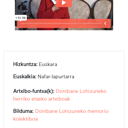
Hizkuntza:
Euskara
Euskalkia:
Nafar-lapurtarra
Artxibo-funtsa(k):
Donibane Lohizuneko
herriko etxeko artxiboak
Bilduma:
Donibane Lohizuneko memorio
kolektiboa