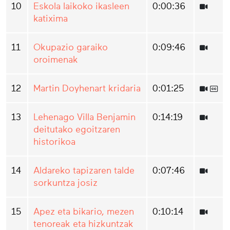
10
Eskola laikoko ikasleen
0:00:36
katixima
11
Okupazio garaiko
0:09:46
oroimenak
12
Martin Doyhenart kridaria
0:01:25
13
Lehenago Villa Benjamin
0:14:19
deitutako egoitzaren
historikoa
14
Aldareko tapizaren talde
0:07:46
sorkuntza josiz
15
Apez eta bikario, mezen
0:10:14
tenoreak eta hizkuntzak