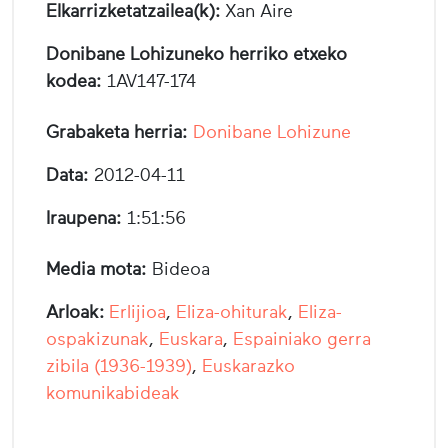
Elkarrizketatzailea(k):
Xan Aire
Donibane Lohizuneko herriko etxeko
kodea:
1AV147-174
Grabaketa herria:
Donibane Lohizune
Data:
2012-04-11
Iraupena:
1:51:56
Media mota:
Bideoa
Arloak:
Erlijioa
,
Eliza-ohiturak
,
Eliza-
ospakizunak
,
Euskara
,
Espainiako gerra
zibila (1936-1939)
,
Euskarazko
komunikabideak