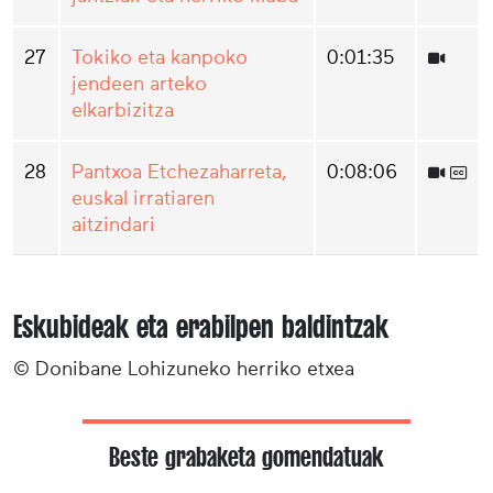
27
Tokiko eta kanpoko
0:01:35
jendeen arteko
elkarbizitza
28
Pantxoa Etchezaharreta,
0:08:06
euskal irratiaren
aitzindari
Eskubideak eta erabilpen baldintzak
© Donibane Lohizuneko herriko etxea
Beste grabaketa gomendatuak