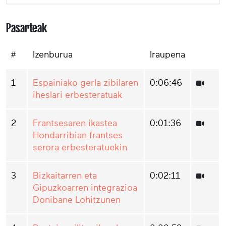
Pasarteak
#
Izenburua
Iraupena
1
Espainiako gerla zibilaren
0:06:46
iheslari erbesteratuak
2
Frantsesaren ikastea
0:01:36
Hondarribian frantses
serora erbesteratuekin
3
Bizkaitarren eta
0:02:11
Gipuzkoarren integrazioa
Donibane Lohitzunen