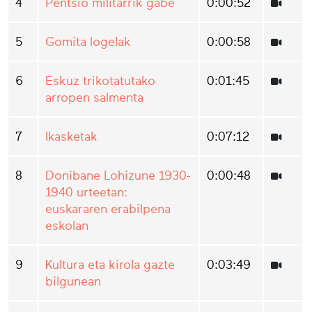
4
Pentsio militarrik gabe
0:00:52
5
Gomita logelak
0:00:58
6
Eskuz trikotatutako
0:01:45
arropen salmenta
7
Ikasketak
0:07:12
8
Donibane Lohizune 1930-
0:00:48
1940 urteetan:
euskararen erabilpena
eskolan
9
Kultura eta kirola gazte
0:03:49
bilgunean