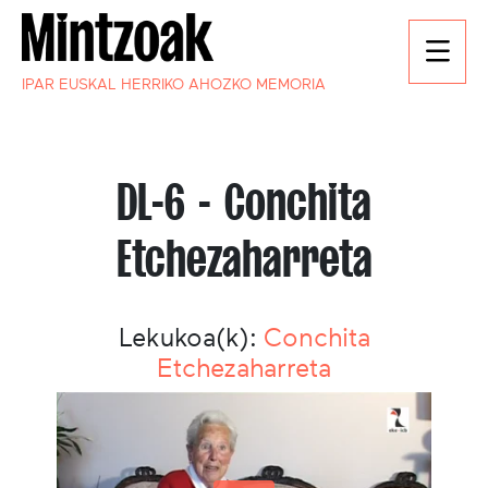
IPAR EUSKAL HERRIKO AHOZKO MEMORIA
DL-6 - Conchita
Etchezaharreta
Lekukoa(k):
Conchita
Etchezaharreta