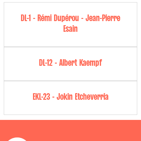
DL-1 - Rémi Dupérou - Jean-Pierre
Esain
DL-12 - Albert Kaempf
EKL-23 - Jokin Etcheverria