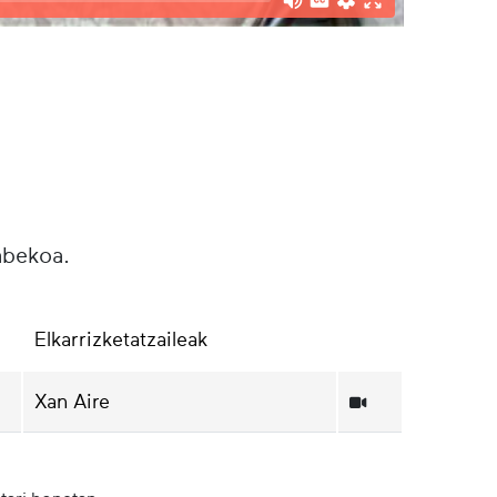
abekoa.
Elkarrizketatzaileak
Xan Aire