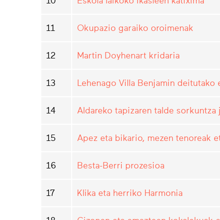
10
Eskola laikoko ikasleen katixima
11
Okupazio garaiko oroimenak
12
Martin Doyhenart kridaria
13
Lehenago Villa Benjamin deitutako 
14
Aldareko tapizaren talde sorkuntza 
15
Apez eta bikario, mezen tenoreak e
16
Besta-Berri prozesioa
17
Klika eta herriko Harmonia