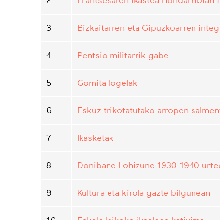
2
Frantsesaren ikastea Hondarribian 
3
Bizkaitarren eta Gipuzkoarren inte
4
Pentsio militarrik gabe
5
Gomita logelak
6
Eskuz trikotatutako arropen salmen
7
Ikasketak
8
Donibane Lohizune 1930-1940 urtee
9
Kultura eta kirola gazte bilgunean