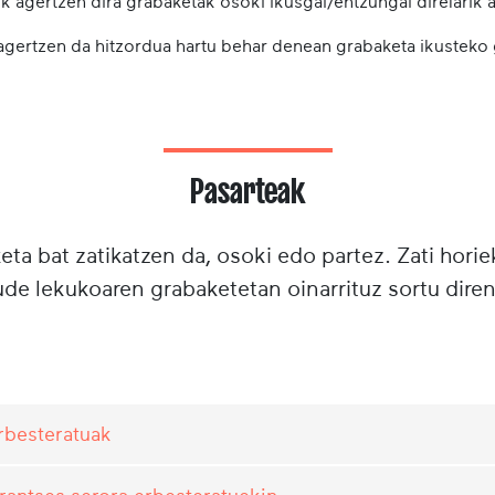
k agertzen dira grabaketak osoki ikusgai/entzungai direlarik a
 agertzen da hitzordua hartu behar denean grabaketa ikusteko
Pasarteak
ta bat zatikatzen da, osoki edo partez. Zati horie
e lekukoaren grabaketetan oinarrituz sortu diren
erbesteratuak