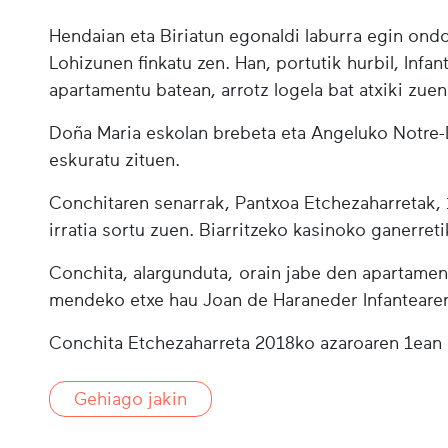
Hendaian eta Biriatun egonaldi laburra egin ondo
Lohizunen finkatu zen. Han, portutik hurbil, Infan
apartamentu batean, arrotz logela bat atxiki zuen
Doña Maria eskolan brebeta eta Angeluko Notre-
eskuratu zituen.
Conchitaren senarrak, Pantxoa Etchezaharretak
irratia sortu zuen. Biarritzeko kasinoko ganerret
Conchita, alargunduta, orain jabe den apartament
mendeko etxe hau Joan de Haraneder Infantearen
Conchita Etchezaharreta 2018ko azaroaren 1ean
Gehiago jakin