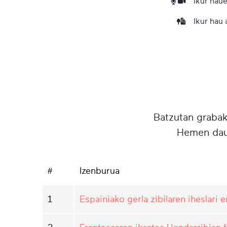
Ikur haue
Ikur hau
Batzutan grabake
Hemen daud
#
Izenburua
1
Espainiako gerla zibilaren iheslari 