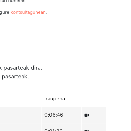
tari honetan.
 gure
kontsultagunean
.
k pasarteak dira.
 pasarteak.
Iraupena
0:06:46