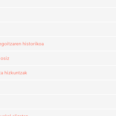
egoitzaren historikoa
josiz
ta hizkuntzak