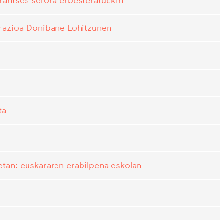
frantses serora erbesteratuekin
grazioa Donibane Lohitzunen
ta
tan: euskararen erabilpena eskolan