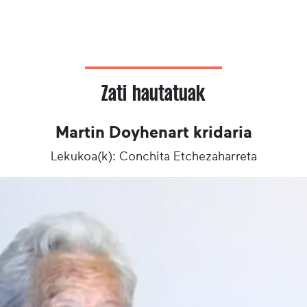
Zati hautatuak
Martin Doyhenart kridaria
Lekukoa(k): Conchita Etchezaharreta