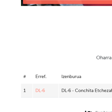
Oharra
#
Erref.
Izenburua
1
DL-6
DL-6 - Conchita Etcheza