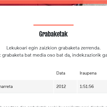
Grabaketak
Lekukoari egin zaizkion grabaketa zerrenda.
: grabaketa bat media oso bat da, indekzaziorik g
Data
Iraupena
harreta
2012
1:51:56