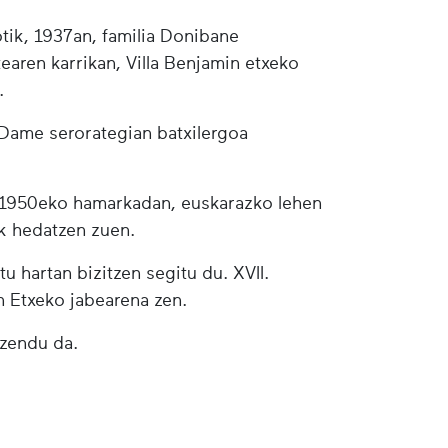
tik, 1937an, familia Donibane
tearen karrikan, Villa Benjamin etxeko
.
Dame serorategian batxilergoa
, 1950eko hamarkadan, euskarazko lehen
ik hedatzen zuen.
u hartan bizitzen segitu du. XVII.
 Etxeko jabearena zen.
 zendu da.