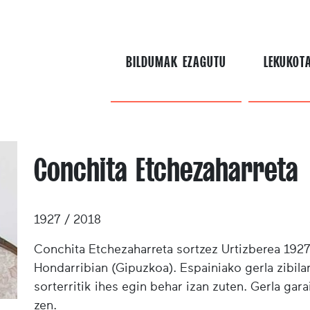
BILDUMAK EZAGUTU
LEKUKOT
Conchita Etchezaharreta
1927 / 2018
Conchita Etchezaharreta sortzez Urtizberea 192
Hondarribian (Gipuzkoa). Espainiako gerla zibilar
sorterritik ihes egin behar izan zuten. Gerla gara
zen.