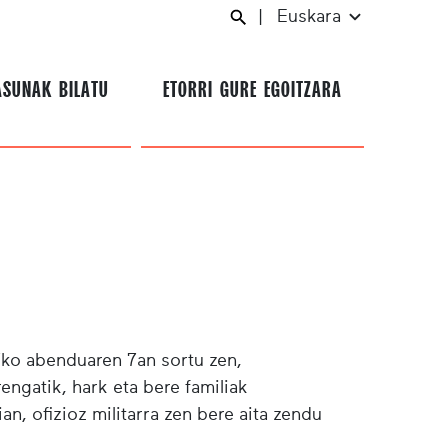
|
Euskara
ASUNAK BILATU
ETORRI GURE EGOITZARA
7ko abenduaren 7an sortu zen,
engatik, hark eta bere familiak
ian, ofizioz militarra zen bere aita zendu