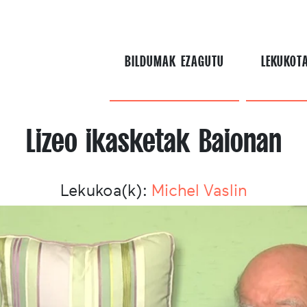
BILDUMAK EZAGUTU
LEKUKOT
Lizeo ikasketak Baionan
Lekukoa(k):
Michel Vaslin