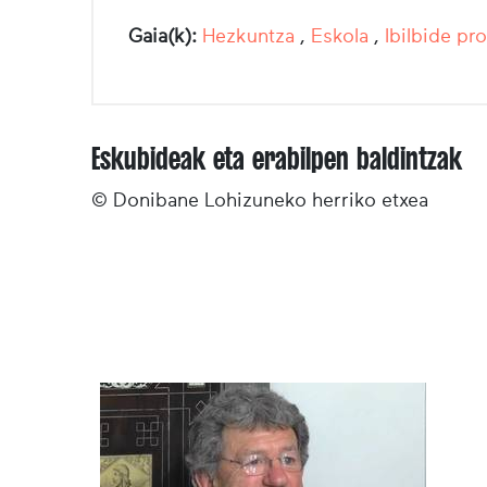
Gaia(k):
Hezkuntza
,
Eskola
,
Ibilbide pr
Eskubideak eta erabilpen baldintzak
© Donibane Lohizuneko herriko etxea