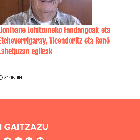
Donibane Lohitzuneko Fandangoak eta
Etcheverrigaray, Vicendoritz eta René
Lahetjuzan egileak
Ernest ETCHEVERRY
7 min
I GAITZAZU