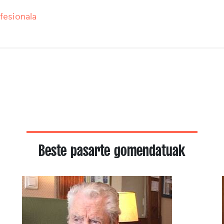
ofesionala
Beste pasarte gomendatuak