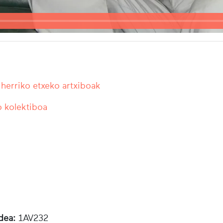
herriko etxeko artxiboak
 kolektiboa
dea:
1AV232