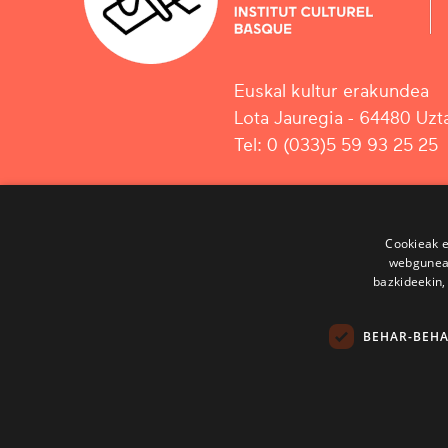
Euskal kultur erakundea
Lota Jauregia - 64480 Uzta
Tel: 0 (033)5 59 93 25 25
Cookieak e
webgunear
bazkideekin,
BEHAR-BEH