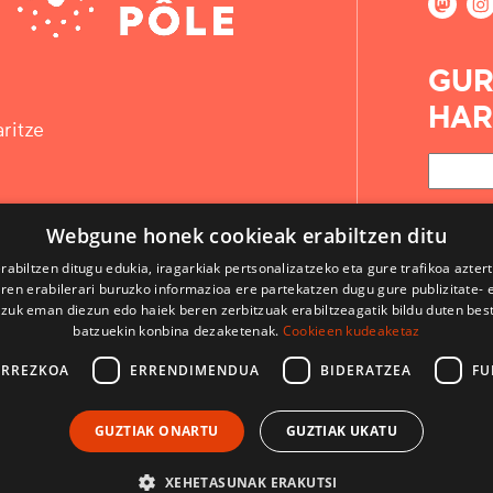
GUR
HAR
ritze
Webgune honek cookieak erabiltzen ditu
rabiltzen ditugu edukia, iragarkiak pertsonalizatzeko eta gure trafikoa azter
en erabilerari buruzko informazioa ere partekatzen dugu gure publizitate- et
 zuk eman diezun edo haiek beren zerbitzuak erabiltzeagatik bildu duten bes
batzuekin konbina dezaketenak.
Cookieen kudeaketaz
ARREZKOA
ERRENDIMENDUA
BIDERATZEA
FU
KONTAKTUA
GUZTIAK ONARTU
GUZTIAK UKATU
ERABILPEN BALDINTZAK
LEGE OHARRAK
XEHETASUNAK ERAKUTSI