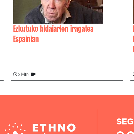
Ezkutuko bidaiarien iragatea
Espainian
Ernest ETCHEVERS
2 min
SEG