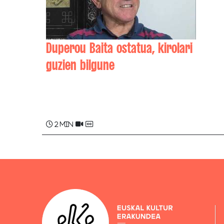
Duperou Baita ostatua, kirolari
guzien bilgune
Rémi DUPÉROU
2 min