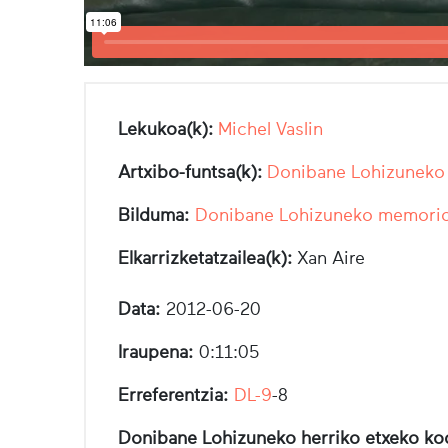
Lekukoa(k):
Michel Vaslin
Artxibo-funtsa(k):
Donibane Lohizuneko 
Bilduma:
Donibane Lohizuneko memorio
Elkarrizketatzailea(k):
Xan Aire
Data:
2012-06-20
Iraupena:
0:11:05
Erreferentzia:
DL-9
-8
Donibane Lohizuneko herriko etxeko ko