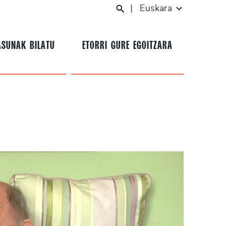
|
Euskara
ASUNAK BILATU
ETORRI GURE EGOITZARA