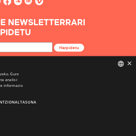
E NEWSLETTERRARI
PIDETU
Harpidetu
×
tzeko. Gure
a analisi-
BASQUE
te informazio
FRENCH
SPANISH
NTZIONALTASUNA
ENGLISH