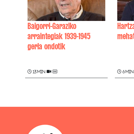
Baigorri-Garaziko
Hartz
arraintegiak 1939-1945
meha
gerla ondotik
Benoît
Jean-Marie BERTERRECHE
13 min
6 min