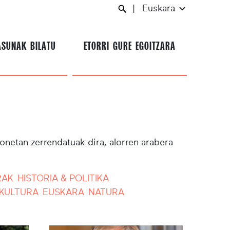
|
Euskara
ASUNAK BILATU
ETORRI GURE EGOITZARA
honetan zerrendatuak dira, alorren arabera
RAK
HISTORIA & POLITIKA
KULTURA
EUSKARA
NATURA