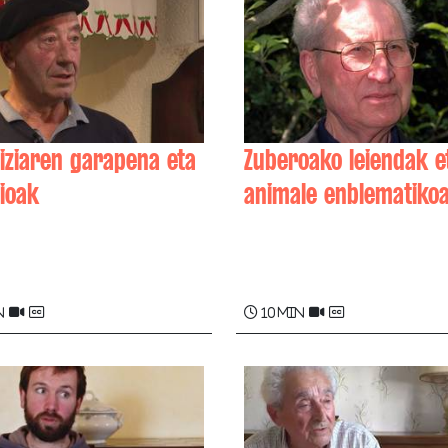
hiziaren garapena eta
Zuberoako leiendak e
ioak
animale enblematiko
 BARNEIX
Junes CASENAVE-HARIG
n
10 min