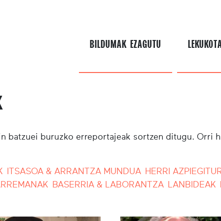
BILDUMAK EZAGUTU
LEKUKOT
k
in batzuei buruzko erreportajeak sortzen ditugu. Orri 
K
ITSASOA & ARRANTZA MUNDUA
HERRI AZPIEGITU
HARREMANAK
BASERRIA & LABORANTZA
LANBIDEAK