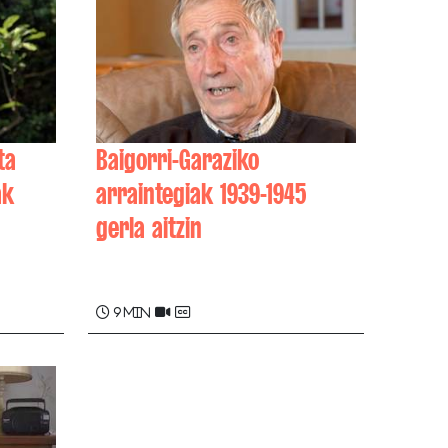
ta
Baigorri-Garaziko
ak
arraintegiak 1939-1945
gerla aitzin
ILE
Jean-Marie BERTERRECHE
9 min