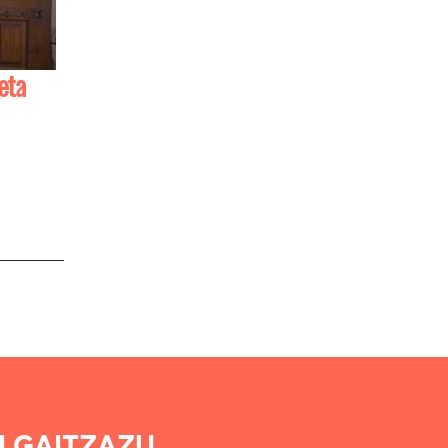
eta
titt
..
I GAITZAZU