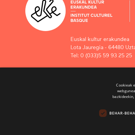
Euskal kultur erakundea
Lota Jauregia - 64480 Uzta
Tel: 0 (033)5 59 93 25 25
Cookieak e
webgunear
bazkideekin,
BEHAR-BEH