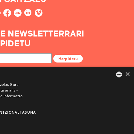
E NEWSLETTERRARI
PIDETU
Harpidetu
×
tzeko. Gure
a analisi-
BASQUE
te informazio
FRENCH
SPANISH
NTZIONALTASUNA
ENGLISH