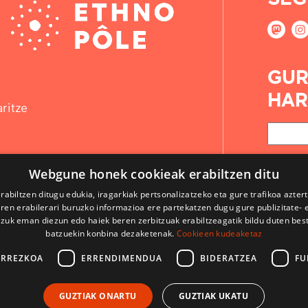
GUR
HAR
ritze
Webgune honek cookieak erabiltzen ditu
rabiltzen ditugu edukia, iragarkiak pertsonalizatzeko eta gure trafikoa azter
en erabilerari buruzko informazioa ere partekatzen dugu gure publizitate- et
 zuk eman diezun edo haiek beren zerbitzuak erabiltzeagatik bildu duten bes
batzuekin konbina dezaketenak.
Cookieen kudeaketaz
ARREZKOA
ERRENDIMENDUA
BIDERATZEA
FU
KONTAKTUA
GUZTIAK ONARTU
GUZTIAK UKATU
ERABILPEN BALDINTZAK