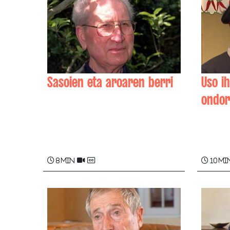
Sasoien eta aroaren berri
Uso i
ondor
Junes CASENAVE-HARIGILE
Julien
8 min
10 mi