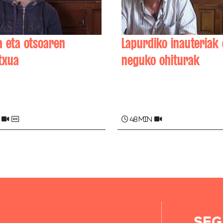
a eta otsoaren
Lapurdiko inauteriak 
txua
neguko ohiturak
 TAUZIN
Pierre ETCHELECOU , Bat
AMESTOY , Jean SASCO .
48 min
SEG