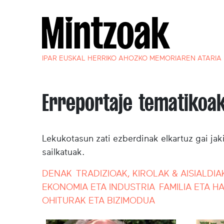
IPAR EUSKAL HERRIKO AHOZKO MEMORIAREN ATARIA
Erreportaje tematikoa
Lekukotasun zati ezberdinak elkartuz gai jak
sailkatuak.
DENAK
TRADIZIOAK, KIROLAK & AISIALDIA
EKONOMIA ETA INDUSTRIA
FAMILIA ETA 
OHITURAK ETA BIZIMODUA