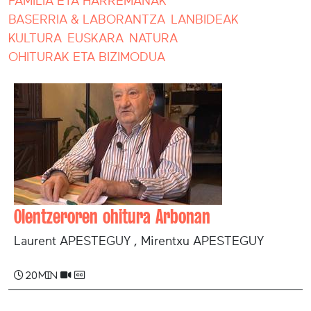
FAMILIA ETA HARREMANAK
BASERRIA & LABORANTZA
LANBIDEAK
KULTURA
EUSKARA
NATURA
OHITURAK ETA BIZIMODUA
Olentzeroren ohitura Arbonan
Laurent APESTEGUY , Mirentxu APESTEGUY
20 min