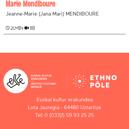
Marie Mendiboure
Jeanne-Marie (Jana Mari) MENDIBOURE
21 min
Euskal kultur erakundea
Lota Jauregia - 64480 Uztaritze
Tel: 0 (033)5 59 93 25 25