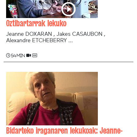
Oztibartarrak lekuko
Jeanne DOXARAN , Jakes CASAUBON ,
Alexandre ETCHEBERRY ...
54 min
Bidarteko iraganaren lekukoak: Jeanne-