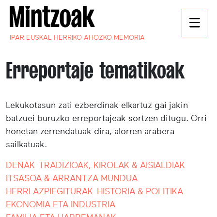
IPAR EUSKAL HERRIKO AHOZKO MEMORIA
Erreportaje tematikoak
Lekukotasun zati ezberdinak elkartuz gai jakin
batzuei buruzko erreportajeak sortzen ditugu. Orri
honetan zerrendatuak dira, alorren arabera
sailkatuak.
DENAK
TRADIZIOAK, KIROLAK & AISIALDIAK
ITSASOA & ARRANTZA MUNDUA
HERRI AZPIEGITURAK
HISTORIA & POLITIKA
EKONOMIA ETA INDUSTRIA