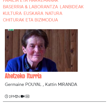
FAMILIA ETA HARREMANAK
BASERRIA & LABORANTZA
LANBIDEAK
KULTURA
EUSKARA
NATURA
OHITURAK ETA BIZIMODUA
Ahetzeko iturria
Germaine POUYAL , Kattin MIRANDA
19 min