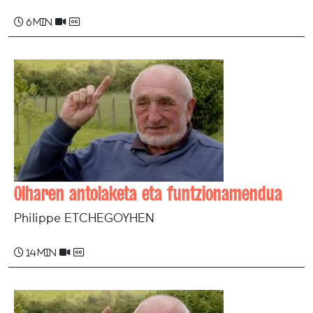
6 min
Olharen antolaketa eta funtzionamendua
Philippe ETCHEGOYHEN
14 min