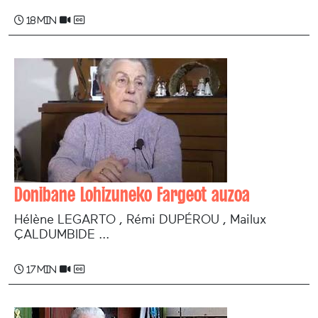
18 min
Donibane Lohizuneko Fargeot auzoa
Hélène LEGARTO , Rémi DUPÉROU , Mailux
ÇALDUMBIDE ...
17 min