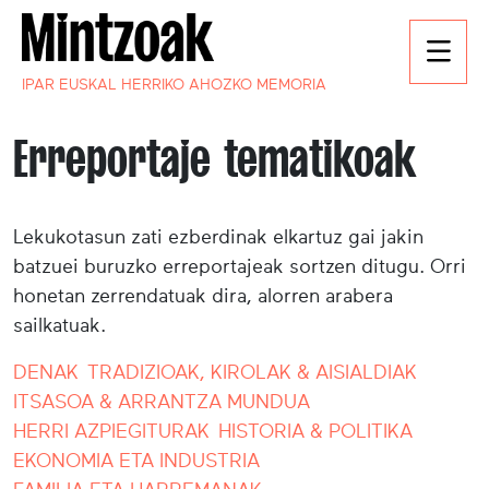
IPAR EUSKAL HERRIKO AHOZKO MEMORIA
Erreportaje tematikoak
Lekukotasun zati ezberdinak elkartuz gai jakin
batzuei buruzko erreportajeak sortzen ditugu. Orri
honetan zerrendatuak dira, alorren arabera
sailkatuak.
DENAK
TRADIZIOAK, KIROLAK & AISIALDIAK
ITSASOA & ARRANTZA MUNDUA
HERRI AZPIEGITURAK
HISTORIA & POLITIKA
EKONOMIA ETA INDUSTRIA