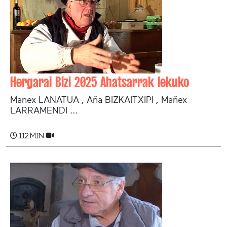
Hergarai Bizi 2025 Ahatsarrak lekuko
Manex LANATUA , Aña BIZKAITXIPI , Mañex
LARRAMENDI ...
112 min