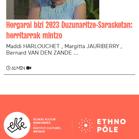
Hergarai bizi 2023 Duzunaritze-Sarasketan:
herritarrak mintzo
Maddi HARLOUCHET , Margitta JAURIBERRY ,
Bernard VAN DEN ZANDE ...
61 min