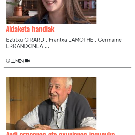
Aldaketa handiak
Eztitxu GIRARD , Frantxa LAMOTHE , Germaine
ERRANDONEA ...
11 min