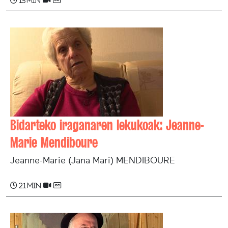
13 min
Bidarteko iraganaren lekukoak: Jeanne-
Marie Mendiboure
Jeanne-Marie (Jana Mari) MENDIBOURE
21 min