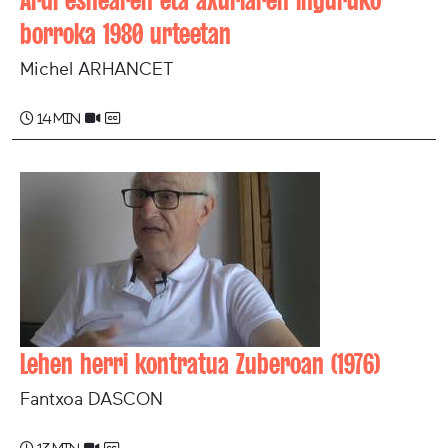
Ardi esnearen eta axuriaren inguruko
borroka 1980 urteetan
Michel ARHANCET
14 min
Lehen herri kontratua Zuberoan (1976)
Fantxoa DASCON