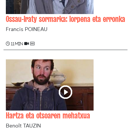
Ossau-Iraty sormarka: lorpena eta erronka
Francis POINEAU
11 min
Hartza eta otsoaren mehatxua
Benoît TAUZIN