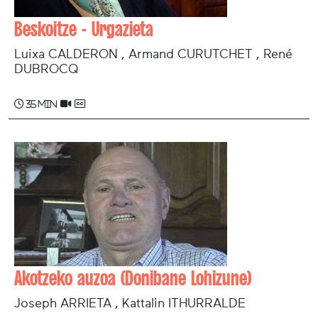
Beskoitze - Urgazieta
Luixa CALDERON , Armand CURUTCHET , René
DUBROCQ
35 min
Akotzeko auzoa (Donibane Lohizune)
Joseph ARRIETA , Kattalin ITHURRALDE