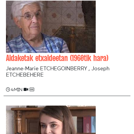
Aldaketak etxaldeetan (1960tik hara)
Jeanne-Marie ETCHEGOINBERRY , Joseph
ETCHEBEHERE
4 min