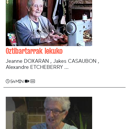
Oztibartarrak lekuko
Jeanne DOXARAN , Jakes CASAUBON ,
Alexandre ETCHEBERRY ...
54 min