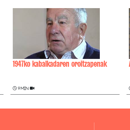
1947ko kabalkadaren oroitzapenak
Y
Michel BERCETCHE , André ZUGASTI
9 min