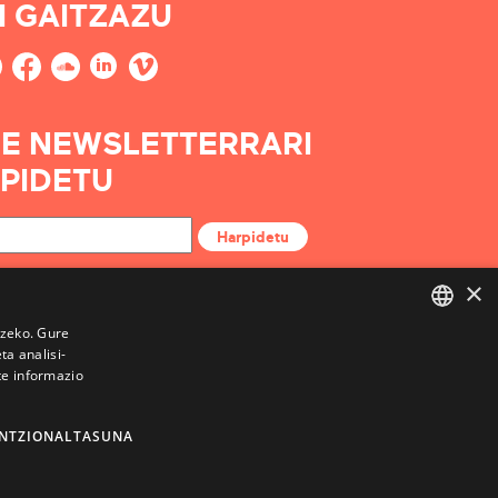
I GAITZAZU
E NEWSLETTERRARI
PIDETU
Harpidetu
×
tzeko. Gure
a analisi-
BASQUE
te informazio
FRENCH
SPANISH
NTZIONALTASUNA
ENGLISH