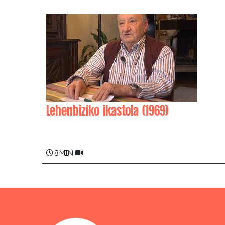
Lehenbiziko ikastola (1969)
Laurent APESTEGUY , Mirentxu APESTEGU
8 min