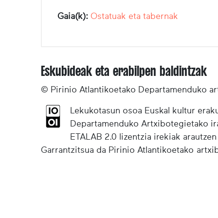
Gaia(k):
Ostatuak eta tabernak
Eskubideak eta erabilpen baldintzak
© Pirinio Atlantikoetako Departamenduko ar
Lekukotasun osoa Euskal kultur eraku
Departamenduko Artxibotegietako irak
ETALAB 2.0 lizentzia irekiak arautzen
Garrantzitsua da Pirinio Atlantikoetako artx