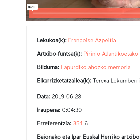
Lekukoa(k):
Françoise Azpeitia
Artxibo-funtsa(k):
Pirinio Atlantikoetako
Bilduma:
Lapurdiko ahozko memoria
Elkarrizketatzailea(k):
Terexa Lekumberri
Data:
2019-06-28
Iraupena:
0:04:30
Erreferentzia:
354
-6
Baionako eta Ipar Euskal Herriko artxib