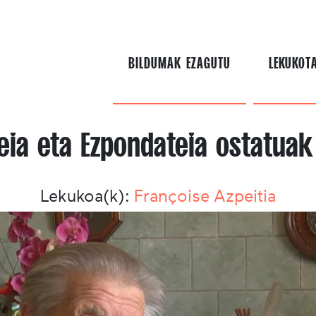
BILDUMAK EZAGUTU
LEKUKOT
eia eta Ezpondateia ostatuak 
Lekukoa(k):
Françoise Azpeitia