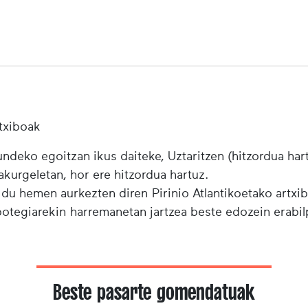
txiboak
ndeko egoitzan ikus daiteke, Uztaritzen (hitzordua har
urgeletan, hor ere hitzordua hartuz.
 du hemen aurkezten diren Pirinio Atlantikoetako artxi
ibotegiarekin harremanetan jartzea beste edozein erabi
Beste pasarte gomendatuak