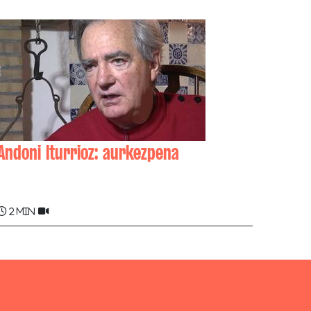
Andoni Iturrioz: aurkezpena
Andoni ITURRIOZ
2 min