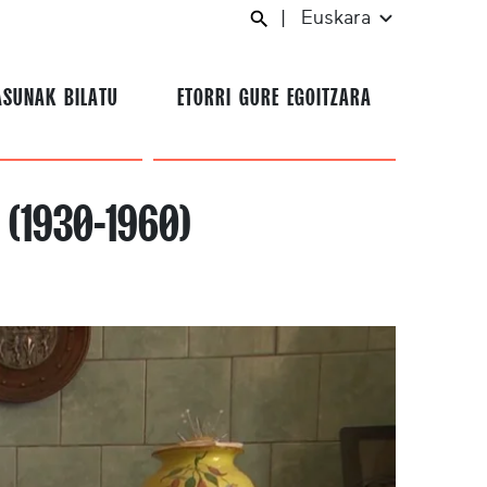
|
Euskara
ASUNAK BILATU
ETORRI GURE EGOITZARA
(1930-1960)