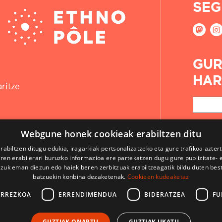
SEG
GUR
HAR
ritze
Webgune honek cookieak erabiltzen ditu
rabiltzen ditugu edukia, iragarkiak pertsonalizatzeko eta gure trafikoa azter
en erabilerari buruzko informazioa ere partekatzen dugu gure publizitate- et
 zuk eman diezun edo haiek beren zerbitzuak erabiltzeagatik bildu duten bes
batzuekin konbina dezaketenak.
Cookieen kudeaketaz
ARREZKOA
ERRENDIMENDUA
BIDERATZEA
FU
KONTAKTUA
GUZTIAK ONARTU
GUZTIAK UKATU