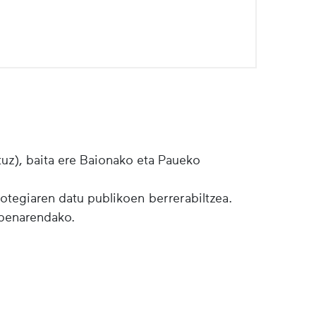
tuz), baita ere Baionako eta Paueko
botegiaren datu publikoen berrerabiltzea.
lpenarendako.