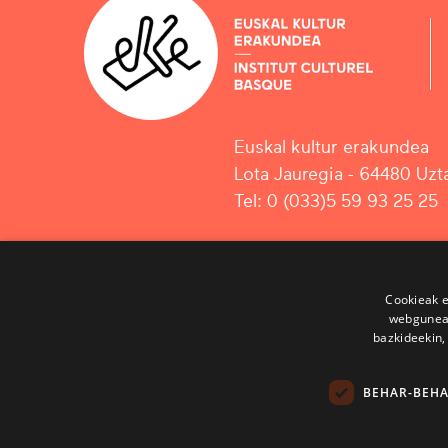
Euskal kultur erakundea
Lota Jauregia - 64480 Uzta
Tel: 0 (033)5 59 93 25 25
Cookieak e
webgunear
bazkideekin,
BEHAR-BEH