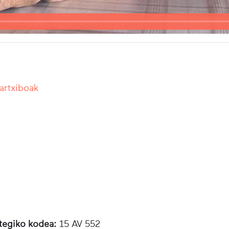
 artxiboak
otegiko kodea:
15 AV 552