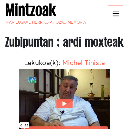
IPAR EUSKAL HERRIKO AHOZKO MEMORIA
Zubipuntan : ardi moxteak
Lekukoa(k):
Michel Tihista