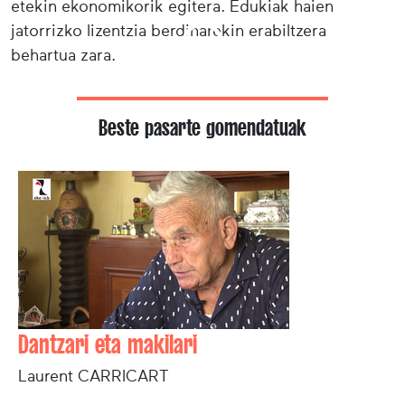
etekin ekonomikorik egitera. Edukiak haien
jatorrizko lizentzia berdinarekin erabiltzera
behartua zara.
Beste pasarte gomendatuak
Dantzari eta makilari
Laurent CARRICART