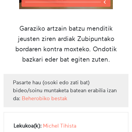
Garaziko artzain batzu menditik
jeusten ziren ardiak Zubipuntako
bordaren kontra moxteko. Ondotik
bazkari eder bat egiten zuten.
Pasarte hau (osoki edo zati bat)
bideo/soinu muntaketa batean erabilia izan
da:
Beherobiko bestak
Lekukoa(k):
Michel Tihista