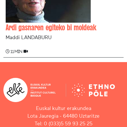
Ardi gasnaren egiteko bi moldeak
Maddi LANDABURU
11 min
Euskal kultur erakundea
Lota Jauregia - 64480 Uztaritze
Tel: 0 (033)5 59 93 25 25