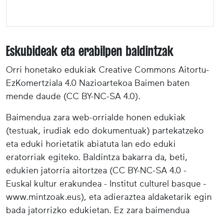
Eskubideak eta erabilpen baldintzak
Orri honetako edukiak Creative Commons Aitortu-
EzKomertziala 4.0 Nazioartekoa Baimen baten
mende daude (CC BY-NC-SA 4.0).
Baimendua zara web-orrialde honen edukiak
(testuak, irudiak edo dokumentuak) partekatzeko
eta eduki horietatik abiatuta lan edo eduki
eratorriak egiteko. Baldintza bakarra da, beti,
edukien jatorria aitortzea (CC BY-NC-SA 4.0 -
Euskal kultur erakundea - Institut culturel basque -
www.mintzoak.eus), eta adieraztea aldaketarik egin
bada jatorrizko edukietan. Ez zara baimendua