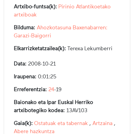
Artxibo-funtsa(k):
Pirinio Atlantikoetako
artxiboak
Bilduma:
Ahozkotasuna Baxenabarren:
Garazi-Baigorri
Elkarrizketatzailea(k):
Terexa Lekumberri
Data:
2008-10-21
Iraupena:
0:01:25
Erreferentzia:
24
-19
Baionako eta Ipar Euskal Herriko
artxibotegiko kodea:
13AV103
Gaia(k):
Ostatuak eta tabernak
,
Artzaina
,
Abere hazkuntza