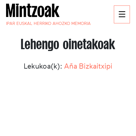
IPAR EUSKAL HERRIKO AHOZKO MEMORIA
Lehengo oinetakoak
Lekukoa(k):
Aña Bizkaitxipi