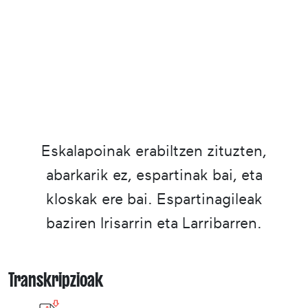
Eskalapoinak erabiltzen zituzten,
abarkarik ez, espartinak bai, eta
kloskak ere bai. Espartinagileak
baziren Irisarrin eta Larribarren.
Transkripzioak