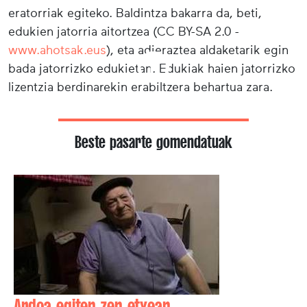
eratorriak egiteko. Baldintza bakarra da, beti,
edukien jatorria aitortzea (CC BY-SA 2.0 -
www.ahotsak.eus
), eta adieraztea aldaketarik egin
bada jatorrizko edukietan. Edukiak haien jatorrizko
lizentzia berdinarekin erabiltzera behartua zara.
Beste pasarte gomendatuak
Ardoa egiten zen etxean