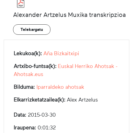
Alexander Artzelus Muxika transkripzioa
Telekargatu
Lekukoa(k):
Aña Bizkaitxipi
Artxibo-funtsa(k):
Euskal Herriko Ahotsak -
Ahotsak.eus
Bilduma:
Iparraldeko ahotsak
Elkarrizketatzailea(k):
Alex Artzelus
Data:
2015-03-30
Iraupena:
0:01:32