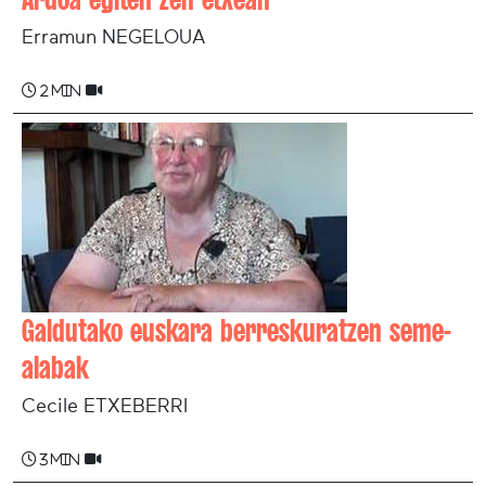
Erramun NEGELOUA
2 min
Galdutako euskara berreskuratzen seme-
alabak
Cecile ETXEBERRI
3 min