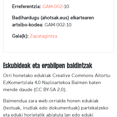
Erreferentzia:
GAM-002
-10
Badihardugu (ahotsak.eus) elkartearen
artxibo-kodea:
GAM-002-10
Gaia(k):
Zapatagintza
Eskubideak eta erabilpen baldintzak
Orri honetako edukiak Creative Commons Aitortu-
EzKomertziala 4.0 Nazioartekoa Baimen baten
mende daude (CC BY-SA 2.0).
Baimendua zara web-orrialde honen edukiak
(testuak, irudiak edo dokumentuak) partekatzeko
eta eduki horietatik abiatuta lan edo eduki