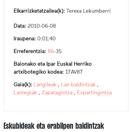
Elkarrizketatzailea(k):
Terexa Lekumberri
Data:
2010-06-08
Iraupena:
0:01:40
Erreferentzia:
86
-35
Baionako eta Ipar Euskal Herriko
artxibotegiko kodea:
17AV87
Gaia(k):
Langileak
,
Lan baldintzak
,
Lantegiak
,
Zapatagintza
,
Espartingintza
Eskubideak eta erabilpen baldintzak