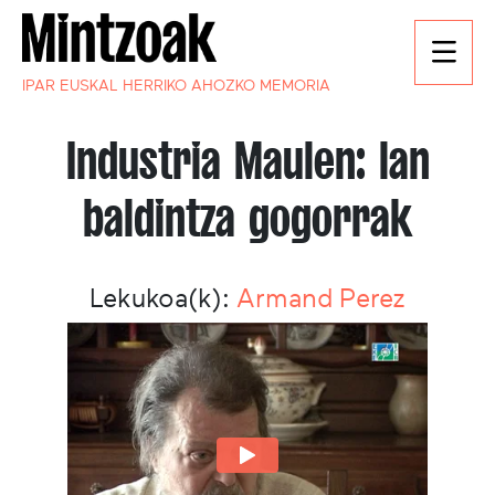
IPAR EUSKAL HERRIKO AHOZKO MEMORIA
Industria Maulen: lan
baldintza gogorrak
Lekukoa(k):
Armand Perez