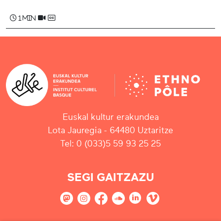
1 min
Euskal kultur erakundea
Lota Jauregia - 64480 Uztaritze
Tel: 0 (033)5 59 93 25 25
SEGI GAITZAZU