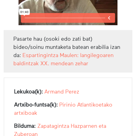
Pasarte hau (osoki edo zati bat)
bideo/soinu muntaketa batean erabilia izan
da:
Espartingintza Maulen: langilegoaren
baldintzak XX. mendean zehar
Lekukoa(k):
Armand Perez
Artxibo-funtsa(k):
Pirinio Atlantikoetako
artxiboak
Bilduma:
Zapatagintza Hazparnen eta
Zuberoan