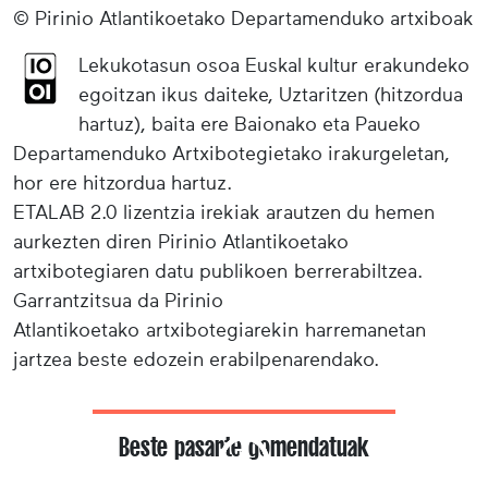
© Pirinio Atlantikoetako Departamenduko artxiboak
Lekukotasun osoa Euskal kultur erakundeko
egoitzan ikus daiteke, Uztaritzen (hitzordua
hartuz), baita ere Baionako eta Paueko
Departamenduko Artxibotegietako irakurgeletan,
hor ere hitzordua hartuz.
ETALAB 2.0 lizentzia irekiak arautzen du hemen
aurkezten diren Pirinio Atlantikoetako
artxibotegiaren datu publikoen berrerabiltzea.
Garrantzitsua da Pirinio
Atlantikoetako artxibotegiarekin harremanetan
jartzea beste edozein erabilpenarendako.
Beste pasarte gomendatuak