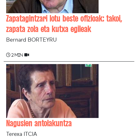
Zapatagintzari lotu beste ofizioak: takoi,
zapata zola eta kutxa egileak
Bernard BORTEYRU
2 min
Nagusien antolakuntza
Terexa ITCIA