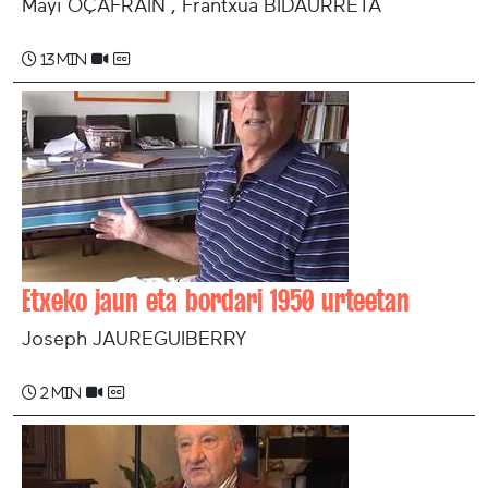
Mayi OÇAFRAIN , Frantxua BIDAURRETA
13 min
Etxeko jaun eta bordari 1950 urteetan
Joseph JAUREGUIBERRY
2 min