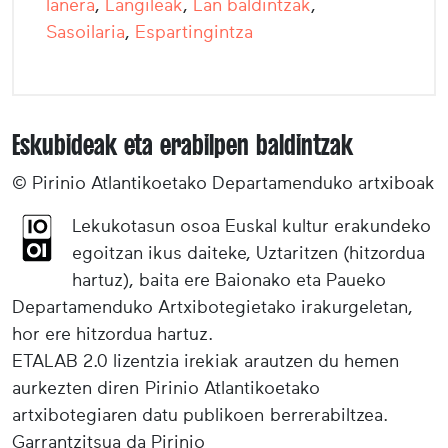
lanera
,
Langileak
,
Lan baldintzak
,
Sasoilaria
,
Espartingintza
Eskubideak eta erabilpen baldintzak
© Pirinio Atlantikoetako Departamenduko artxiboak
Lekukotasun osoa Euskal kultur erakundeko
egoitzan ikus daiteke, Uztaritzen (hitzordua
hartuz), baita ere Baionako eta Paueko
Departamenduko Artxibotegietako irakurgeletan,
hor ere hitzordua hartuz.
ETALAB 2.0 lizentzia irekiak arautzen du hemen
aurkezten diren Pirinio Atlantikoetako
artxibotegiaren datu publikoen berrerabiltzea.
Garrantzitsua da Pirinio