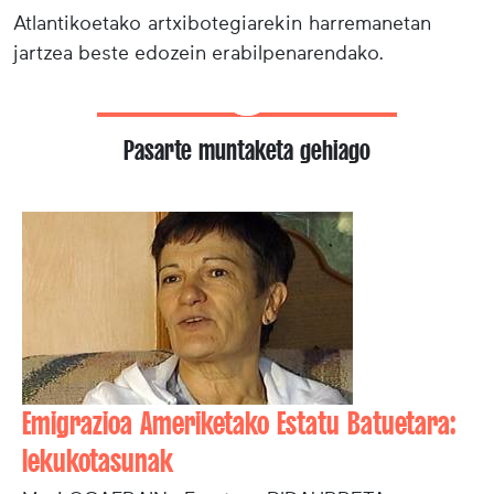
Atlantikoetako artxibotegiarekin harremanetan
jartzea beste edozein erabilpenarendako.
Pasarte muntaketa gehiago
Emigrazioa Ameriketako Estatu Batuetara:
lekukotasunak