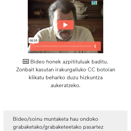
Bideo honek azpitituluak baditu.
Zonbait kasutan irakurgailuko CC botoian
klikatu beharko duzu hizkuntza
aukeratzeko.
Bideo/soinu muntaketa hau ondoko
grabaketako/grabaketeetako pasartez