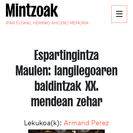
IPAR EUSKAL HERRIKO AHOZKO MEMORIA
Espartingintza
Maulen: langilegoaren
baldintzak XX.
mendean zehar
Lekukoa(k):
Armand Perez