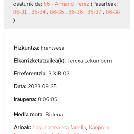
osaturik da:
86 - Armand Perez
(Pasarteak:
86-31
,
86-34
,
86-35
,
86-36
,
86-37
,
86-38
)
Hizkuntza:
Frantsesa
Elkarrizketatzailea(k):
Terexa Lekumberri
Erreferentzia:
3-XIB-02
Data:
2023-09-25
Iraupena:
0:06:05
Media mota:
Bideoa
Arloak:
Lagunartea eta familia
,
Kanpora