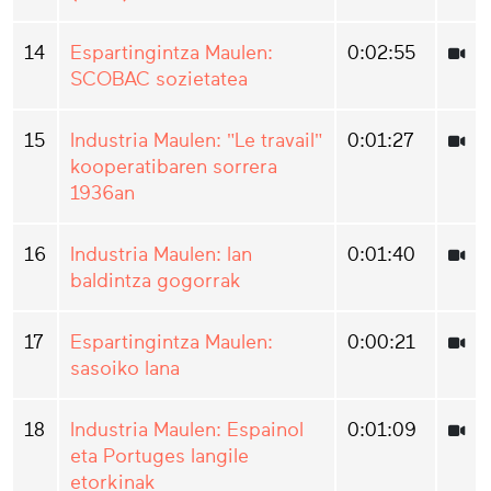
14
Espartingintza Maulen:
0:02:55
SCOBAC sozietatea
15
Industria Maulen: "Le travail"
0:01:27
kooperatibaren sorrera
1936an
16
Industria Maulen: lan
0:01:40
baldintza gogorrak
17
Espartingintza Maulen:
0:00:21
sasoiko lana
18
Industria Maulen: Espainol
0:01:09
eta Portuges langile
etorkinak