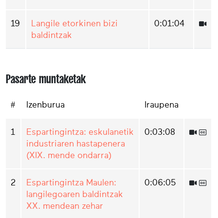
19
Langile etorkinen bizi
0:01:04
baldintzak
Pasarte muntaketak
#
Izenburua
Iraupena
1
Espartingintza: eskulanetik
0:03:08
industriaren hastapenera
(XIX. mende ondarra)
2
Espartingintza Maulen:
0:06:05
langilegoaren baldintzak
XX. mendean zehar