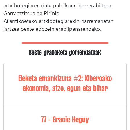
artxibotegiaren datu publikoen berrerabiltzea.
Garrantzitsua da Pirinio
Atlantikoetako artxibotegiarekin harremanetan
jartzea beste edozein erabilpenarendako.
Beste grabaketa gomendatuak
Eleketa emankizuna #2: Xiberoako
ekonomia, atzo, egun eta bihar
77 - Gracie Heguy