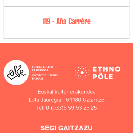
119 - Aña Carrère
Euskal kultur erakundea
Lota Jauregia - 64480 Uztaritze
Tel: 0 (033)5 59 93 25 25
SEGI GAITZAZU