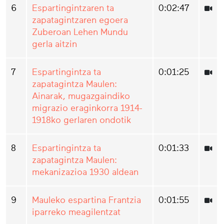
6
Espartingintzaren ta
0:02:47
zapatagintzaren egoera
Zuberoan Lehen Mundu
gerla aitzin
7
Espartingintza ta
0:01:25
zapatagintza Maulen:
Ainarak, mugazgaindiko
migrazio eraginkorra 1914-
1918ko gerlaren ondotik
8
Espartingintza ta
0:01:33
zapatagintza Maulen:
mekanizazioa 1930 aldean
9
Mauleko espartina Frantzia
0:01:55
iparreko meagilentzat