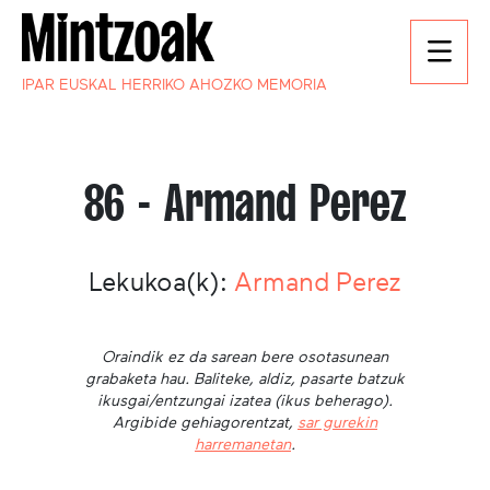
IPAR EUSKAL HERRIKO AHOZKO MEMORIA
86 - Armand Perez
Lekukoa(k):
Armand Perez
Oraindik ez da sarean bere osotasunean
grabaketa hau. Baliteke, aldiz, pasarte batzuk
ikusgai/entzungai izatea (ikus beherago).
Argibide gehiagorentzat,
sar gurekin
harremanetan
.