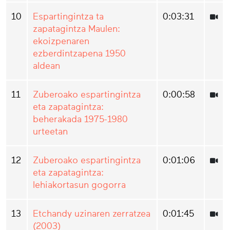
10
Espartingintza ta
0:03:31
zapatagintza Maulen:
ekoizpenaren
ezberdintzapena 1950
aldean
11
Zuberoako espartingintza
0:00:58
eta zapatagintza:
beherakada 1975-1980
urteetan
12
Zuberoako espartingintza
0:01:06
eta zapatagintza:
lehiakortasun gogorra
13
Etchandy uzinaren zerratzea
0:01:45
(2003)