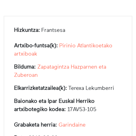
Hizkuntza:
Frantsesa
Artxibo-funtsa(k):
Pirinio Atlantikoetako
artxiboak
Bilduma:
Zapatagintza Hazparnen eta
Zuberoan
Elkarrizketatzailea(k):
Terexa Lekumberri
Baionako eta Ipar Euskal Herriko
artxibotegiko kodea:
17AV53-105
Grabaketa herria:
Garindaine