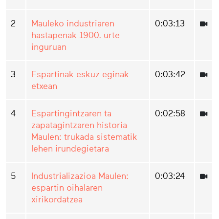
2
Mauleko industriaren
0:03:13
hastapenak 1900. urte
inguruan
3
Espartinak eskuz eginak
0:03:42
etxean
4
Espartingintzaren ta
0:02:58
zapatagintzaren historia
Maulen: trukada sistematik
lehen irundegietara
5
Industrializazioa Maulen:
0:03:24
espartin oihalaren
xirikordatzea