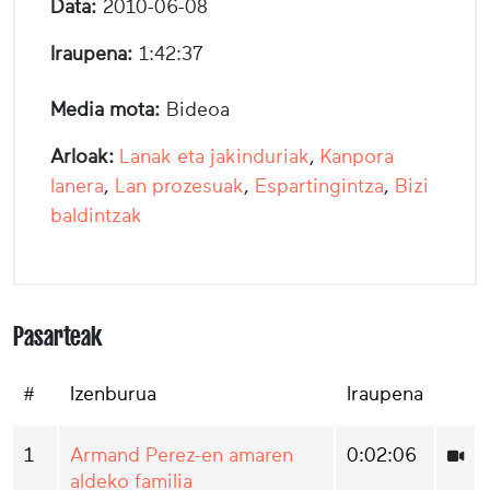
Data:
2010-06-08
Iraupena:
1:42:37
Media mota:
Bideoa
Arloak:
Lanak eta jakinduriak
,
Kanpora
lanera
,
Lan prozesuak
,
Espartingintza
,
Bizi
baldintzak
Pasarteak
#
Izenburua
Iraupena
1
Armand Perez-en amaren
0:02:06
aldeko familia