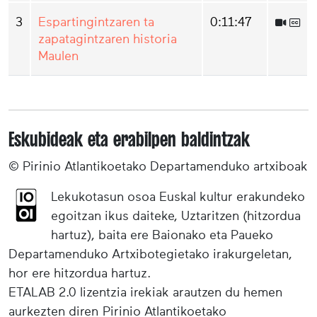
3
Espartingintzaren ta
0:11:47
zapatagintzaren historia
Maulen
Eskubideak eta erabilpen baldintzak
© Pirinio Atlantikoetako Departamenduko artxiboak
Lekukotasun osoa Euskal kultur erakundeko
egoitzan ikus daiteke, Uztaritzen (hitzordua
hartuz), baita ere Baionako eta Paueko
Departamenduko Artxibotegietako irakurgeletan,
hor ere hitzordua hartuz.
ETALAB 2.0 lizentzia irekiak arautzen du hemen
aurkezten diren Pirinio Atlantikoetako