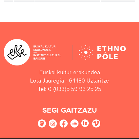
Euskal kultur erakundea
Lota Jauregia - 64480 Uztaritze
Tel: 0 (033)5 59 93 25 25
SEGI GAITZAZU