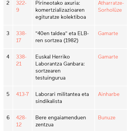
2
322-
Pirineotako axuria:
Atharratze-
9
komertzializazioaren
Sorholüze
egituratze kolektiboa
3
338-
"40en taldea" eta ELB-
Gamarte
17
ren sortzea (1982)
4
338-
Euskal Herriko
Gamarte
21
Laborantza Ganbara:
sortzearen
testuingurua
5
413-7
Laborari militantea eta
Ainharbe
sindikalista
6
428-
Bere engaiamenduen
Bunuze
12
zentzua