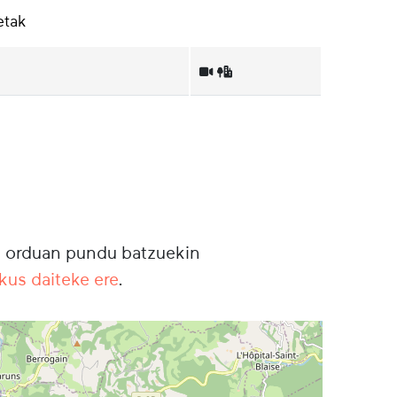
etak
gu orduan pundu batzuekin
kus daiteke ere
.