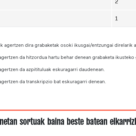
2
1
k agertzen dira grabaketak osoki ikusgai/entzungai direlarik a
 agertzen da hitzordua hartu behar denean grabaketa ikusteko
 agertzen da azpitituluak eskuragarri daudenean.
agertzen da transkripzio bat eskuragarri denean.
netan sortuak baina beste batean elkarri