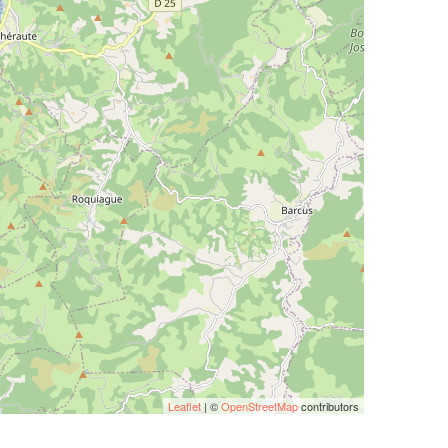
Leaflet
| ©
OpenStreetMap
contributors