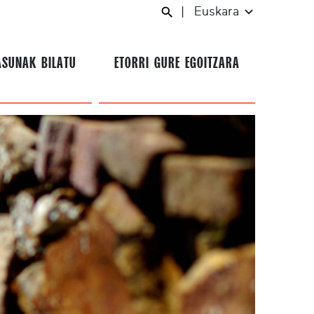
|
Euskara
ASUNAK BILATU
ETORRI GURE EGOITZARA