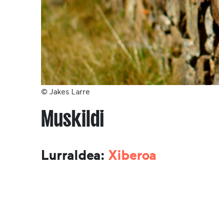
© Jakes Larre
Muskildi
Lurraldea:
Xiberoa