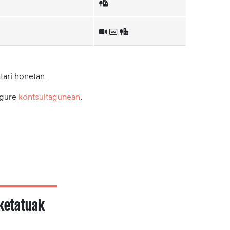
tari honetan.
 gure
kontsultagunean
.
zketatuak