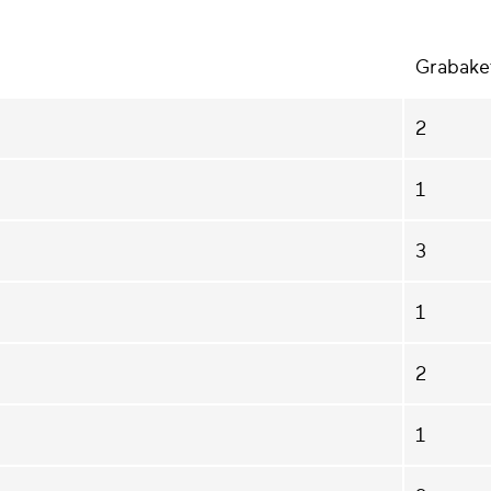
Grabake
2
1
3
1
2
1