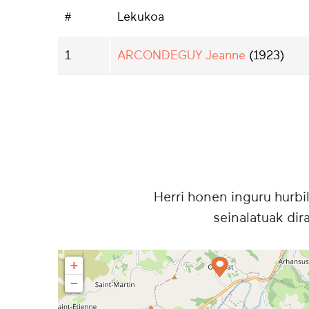
#
Lekukoa
1
ARCONDEGUY Jeanne
(1923)
Herri honen inguru hurbi
seinalatuak dir
+
−