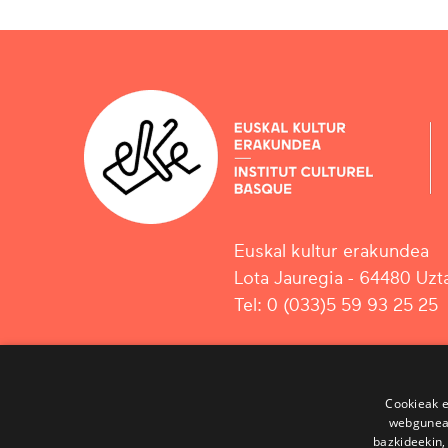
Euskal kultur erakundea
Lota Jauregia - 64480 Uzta
Tel: 0 (033)5 59 93 25 25
Cookieak e
webgunear
bazkideekin,