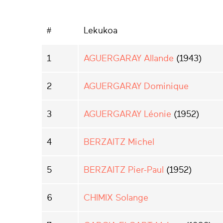
#
Lekukoa
1
AGUERGARAY Allande
(1943)
2
AGUERGARAY Dominique
3
AGUERGARAY Léonie
(1952)
4
BERZAITZ Michel
5
BERZAITZ Pier-Paul
(1952)
6
CHIMIX Solange