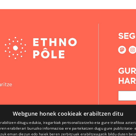
SEG
GUR
HAR
ritze
Webgune honek cookieak erabiltzen ditu
rabiltzen ditugu edukia, iragarkiak pertsonalizatzeko eta gure trafikoa azter
en erabilerari buruzko informazioa ere partekatzen dugu gure publizitate- et
 zuk eman diezun edo haiek beren zerbitzuak erabiltzeagatik bildu duten bes