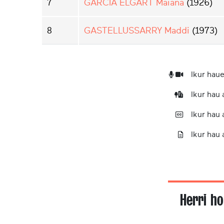
7
GARCIA ELGART Maiana
(1926)
8
GASTELLUSSARRY Maddi
(1973)
Ikur haue
Ikur hau
Ikur hau
Ikur hau 
Herri ho