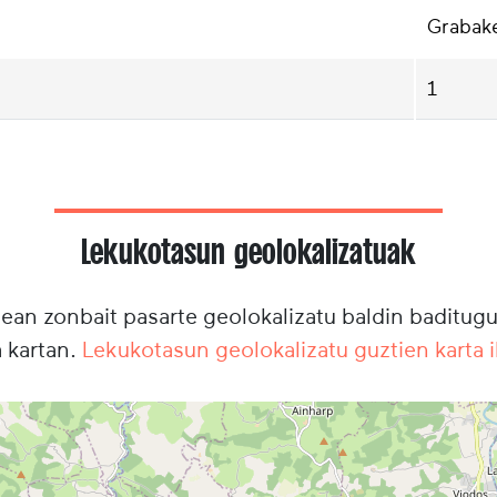
Grabak
1
Lekukotasun geolokalizatuak
lean zonbait pasarte geolokalizatu baldin baditu
a kartan.
Lekukotasun geolokalizatu guztien karta i