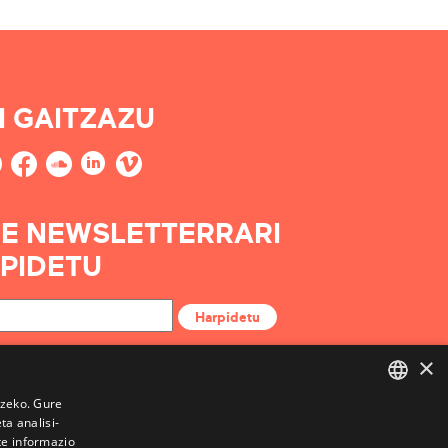
I GAITZAZU
E NEWSLETTERRARI
PIDETU
Harpidetu
×
tzeko. Gure
a analisi-
BASQUE
te informazio