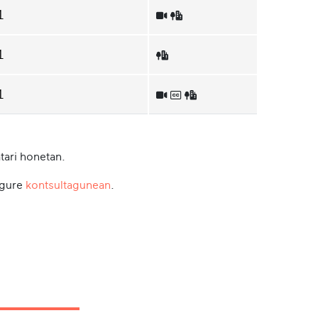
1
1
1
tari honetan.
 gure
kontsultagunean
.