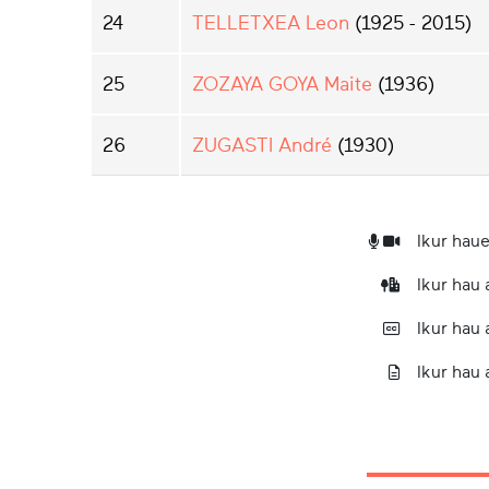
24
TELLETXEA Leon
(1925 - 2015)
25
ZOZAYA GOYA Maite
(1936)
26
ZUGASTI André
(1930)
Ikur haue
Ikur hau
Ikur hau
Ikur hau 