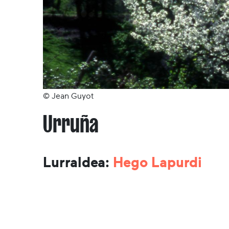
© Jean Guyot
Urruña
Lurraldea:
Hego Lapurdi