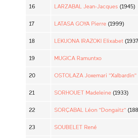
16
LARZABAL Jean-Jacques
(1945)
17
LATASA GOYA Pierre
(1999)
18
LEKUONA IRAZOKI Elixabet
(1937
19
MUGICA Ramuntxo
20
OSTOLAZA Joxemari "Xalbardin"
21
SORHOUET Madeleine
(1933)
22
SORÇABAL Léon "Dongaitz"
(188
23
SOUBELET René