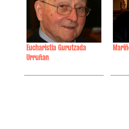
Eucharistia Gurutzada
Mariñ
Urruñan
Mikel 
Pierre Andiazabal