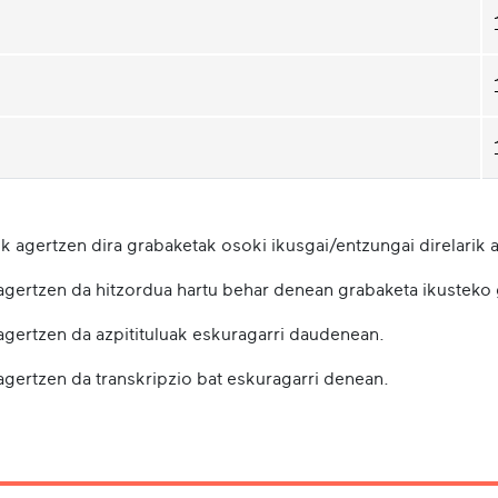
k agertzen dira grabaketak osoki ikusgai/entzungai direlarik a
 agertzen da hitzordua hartu behar denean grabaketa ikusteko
 agertzen da azpitituluak eskuragarri daudenean.
agertzen da transkripzio bat eskuragarri denean.