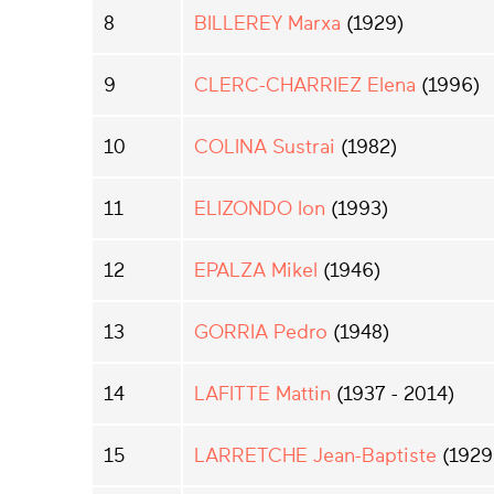
8
BILLEREY Marxa
(1929)
9
CLERC-CHARRIEZ Elena
(1996)
10
COLINA Sustrai
(1982)
11
ELIZONDO Ion
(1993)
12
EPALZA Mikel
(1946)
13
GORRIA Pedro
(1948)
14
LAFITTE Mattin
(1937 - 2014)
15
LARRETCHE Jean-Baptiste
(1929