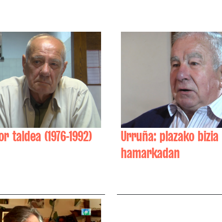
or taldea (1976-1992)
Urruña: plazako bizia
hamarkadan
ri Ostolaza
Michel Bercetche, André
Zugasti