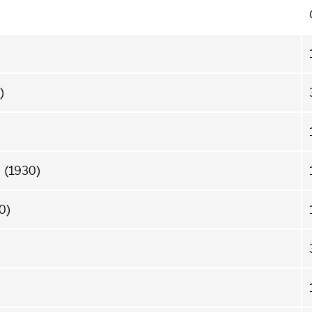
)
e
(1930)
0)