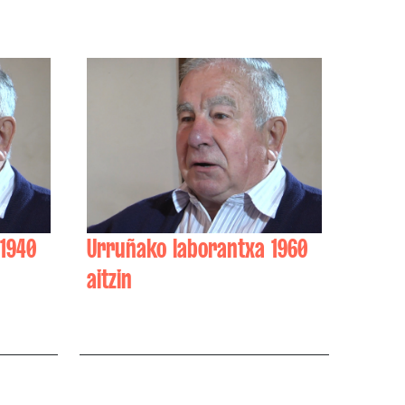
 1940
Urruñako laborantxa 1960
aitzin
Michel Bercetche, André
Zugasti