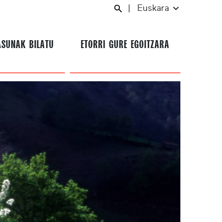
|
Euskara
ASUNAK BILATU
ETORRI GURE EGOITZARA