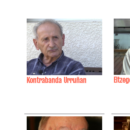
Eltzeg
Kontrabanda Urruñan
Joxema
Jean-Baptiste Larretche,
Madeleine Sorhouet