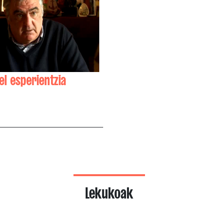
el esperientzia
Epalza
Lekukoak