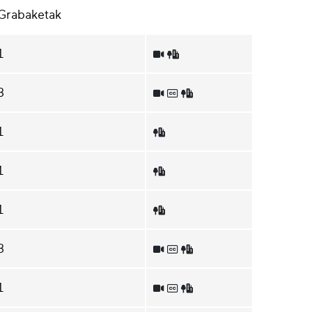
Grabaketak
1
3
1
1
1
3
1