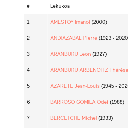
#
Lekukoa
1
AMESTOY Imanol
(2000)
2
ANDIAZABAL Pierre
(1923 - 2020
3
ARANBURU Leon
(1927)
4
ARANBURU ARBENOITZ Thérès
5
AZARETE Jean-Louis
(1945 - 202
6
BARROSO GOMILA Odei
(1988)
7
BERCETCHE Michel
(1933)