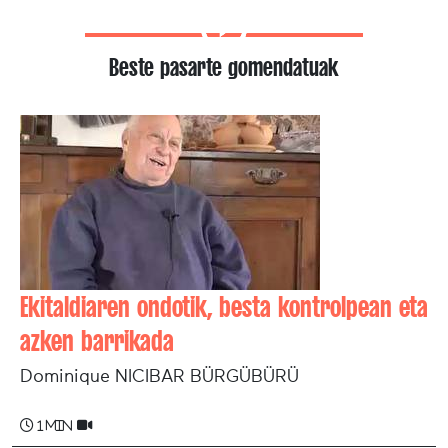
Beste pasarte gomendatuak
Ekitaldiaren ondotik, besta kontrolpean eta
azken barrikada
Dominique NICIBAR BÜRGÜBÜRÜ
1 min