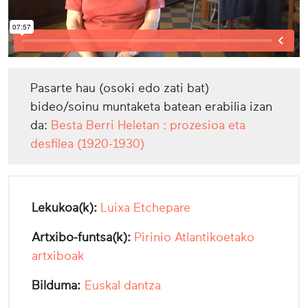
Pasarte hau (osoki edo zati bat)
bideo/soinu muntaketa batean erabilia izan
da:
Besta Berri Heletan : prozesioa eta
desfilea (1920-1930)
Lekukoa(k):
Luixa Etchepare
Artxibo-funtsa(k):
Pirinio Atlantikoetako
artxiboak
Bilduma:
Euskal dantza