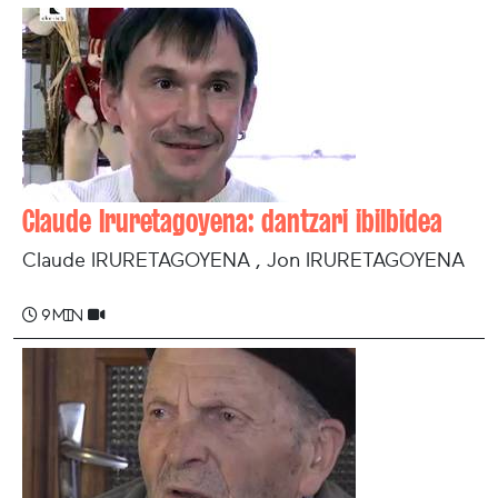
Claude Iruretagoyena: dantzari ibilbidea
Claude IRURETAGOYENA , Jon IRURETAGOYENA
9 min