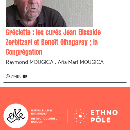
Gréciette : les curés Jean Elissalde
Zerbitzari et Benoît Olhagaray ; la
Congrégation
Raymond MOUGICA , Aña Mari MOUGICA
7 min