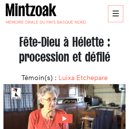
MÉMOIRE ORALE DU PAYS BASQUE NORD
Fête-Dieu à Hélette :
procession et défilé
Témoin(s) :
Luixa Etchepare