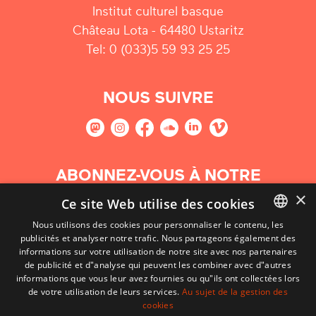
Institut culturel basque
Château Lota - 64480 Ustaritz
Tel: 0 (033)5 59 93 25 25
NOUS SUIVRE
ABONNEZ-VOUS À NOTRE
NEWSLETTER
×
Ce site Web utilise des cookies
Nous utilisons des cookies pour personnaliser le contenu, les
S'abonner
publicités et analyser notre trafic. Nous partageons également des
BASQUE
informations sur votre utilisation de notre site avec nos partenaires
FRENCH
de publicité et d"analyse qui peuvent les combiner avec d"autres
informations que vous leur avez fournies ou qu"ils ont collectées lors
SPANISH
de votre utilisation de leurs services.
Au sujet de la gestion des
cookies
ENGLISH