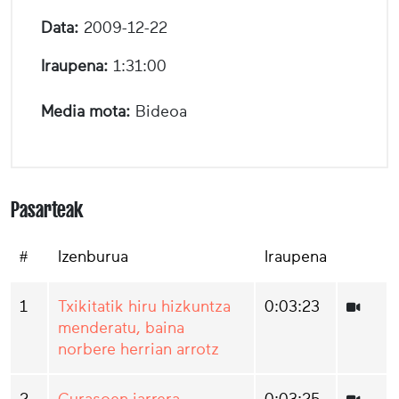
Data:
2009-12-22
Iraupena:
1:31:00
Media mota:
Bideoa
Pasarteak
#
Izenburua
Iraupena
1
Txikitatik hiru hizkuntza
0:03:23
menderatu, baina
norbere herrian arrotz