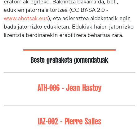
eratorriak egiteko. Baldintza bakarra da, beti,
edukien jatorria aitortzea (CC BY-SA 2.0 -
www.ahotsak.eus
), eta adieraztea aldaketarik egin
bada jatorrizko edukietan. Edukiak haien jatorrizko
lizentzia berdinarekin erabiltzera behartua zara.
Beste grabaketa gomendatuak
ATH-006 - Jean Hastoy
IAZ-002 - Pierre Salles