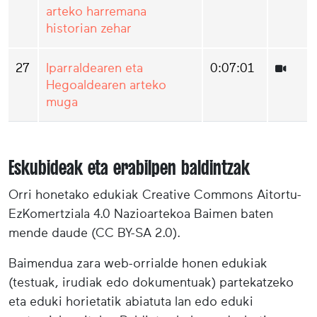
arteko harremana
historian zehar
27
Iparraldearen eta
0:07:01
Hegoaldearen arteko
muga
Eskubideak eta erabilpen baldintzak
Orri honetako edukiak Creative Commons Aitortu-
EzKomertziala 4.0 Nazioartekoa Baimen baten
mende daude (CC BY-SA 2.0).
Baimendua zara web-orrialde honen edukiak
(testuak, irudiak edo dokumentuak) partekatzeko
eta eduki horietatik abiatuta lan edo eduki