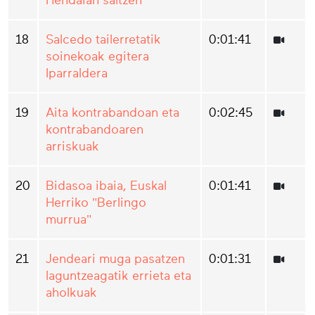
Hendaian saltzen
18
Salcedo tailerretatik
0:01:41
soinekoak egitera
Iparraldera
19
Aita kontrabandoan eta
0:02:45
kontrabandoaren
arriskuak
20
Bidasoa ibaia, Euskal
0:01:41
Herriko "Berlingo
murrua"
21
Jendeari muga pasatzen
0:01:31
laguntzeagatik errieta eta
aholkuak