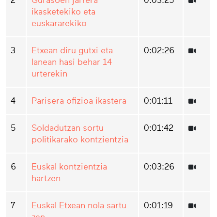
2
Gurasoen jarrera
0:03:25
ikasketekiko eta
euskararekiko
3
Etxean diru gutxi eta
0:02:26
lanean hasi behar 14
urterekin
4
Parisera ofizioa ikastera
0:01:11
5
Soldadutzan sortu
0:01:42
politikarako kontzientzia
6
Euskal kontzientzia
0:03:26
hartzen
7
Euskal Etxean nola sartu
0:01:19