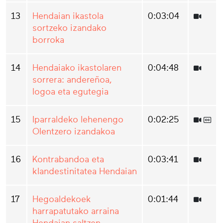
13
Hendaian ikastola
0:03:04
sortzeko izandako
borroka
14
Hendaiako ikastolaren
0:04:48
sorrera: andereñoa,
logoa eta egutegia
15
Iparraldeko lehenengo
0:02:25
Olentzero izandakoa
16
Kontrabandoa eta
0:03:41
klandestinitatea Hendaian
17
Hegoaldekoek
0:01:44
harrapatutako arraina