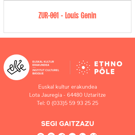
ZUR-001 - Louis Genin
Euskal kultur erakundea
Lota Jauregia - 64480 Uztaritze
Tel: 0 (033)5 59 93 25 25
SEGI GAITZAZU