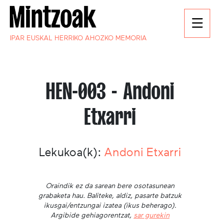
IPAR EUSKAL HERRIKO AHOZKO MEMORIA
HEN-003 - Andoni
Etxarri
Lekukoa(k):
Andoni Etxarri
Oraindik ez da sarean bere osotasunean
grabaketa hau. Baliteke, aldiz, pasarte batzuk
ikusgai/entzungai izatea (ikus beherago).
Argibide gehiagorentzat,
sar gurekin