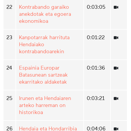
22
Kontrabando garaiko
0:03:05
anekdotak eta egoera
ekonomikoa
23
Kanpotarrak harrituta
0:01:22
Hendaiako
kontrabandoarekin
24
Espainia Europar
0:01:36
Batasunean sartzeak
ekarritako aldaketak
25
Irunen eta Hendaiaren
0:03:21
arteko harreman on
historikoa
26
Hendaia eta Hondarribia
0:04:06