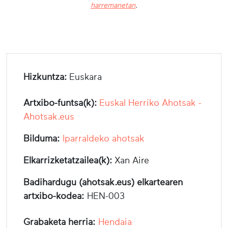
harremanetan
.
Hizkuntza:
Euskara
Artxibo-funtsa(k):
Euskal Herriko Ahotsak -
Ahotsak.eus
Bilduma:
Iparraldeko ahotsak
Elkarrizketatzailea(k):
Xan Aire
Badihardugu (ahotsak.eus) elkartearen
artxibo-kodea:
HEN-003
Grabaketa herria:
Hendaia