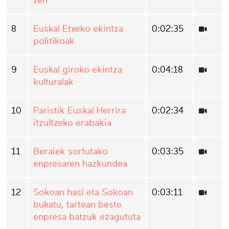
zen
8
Euskal Etxeko ekintza
0:02:35
politikoak
9
Euskal giroko ekintza
0:04:18
kulturalak
10
Paristik Euskal Herrira
0:02:34
itzultzeko erabakia
11
Beraiek sortutako
0:03:35
enpresaren hazkundea
12
Sokoan hasi eta Sokoan
0:03:11
bukatu, tartean beste
enpresa batzuk ezagututa