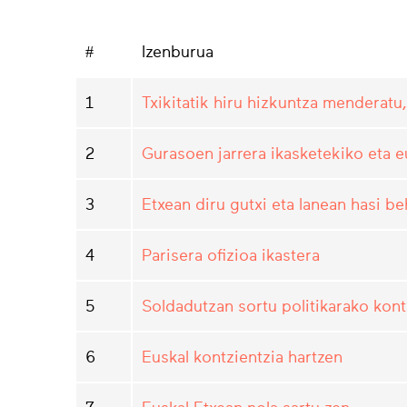
#
Izenburua
1
Txikitatik hiru hizkuntza menderatu,
2
Gurasoen jarrera ikasketekiko eta 
3
Etxean diru gutxi eta lanean hasi be
4
Parisera ofizioa ikastera
5
Soldadutzan sortu politikarako kont
6
Euskal kontzientzia hartzen