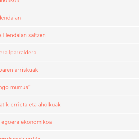
zandakoa
Hendaian
a Hendaian saltzen
era Iparraldera
oaren arriskuak
ingo murrua"
tik errieta eta aholkuak
a egoera ekonomikoa