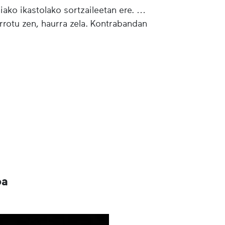
iako ikastolako sortzaileetan ere.
rotu zen, haurra zela. Kontrabandan
oa