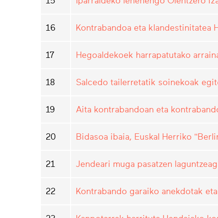
15
Iparraldeko lehenengo Olentzero i
16
Kontrabandoa eta klandestinitatea 
17
Hegoaldekoek harrapatutako arrain
18
Salcedo tailerretatik soinekoak egit
19
Aita kontrabandoan eta kontraband
20
Bidasoa ibaia, Euskal Herriko "Berl
21
Jendeari muga pasatzen laguntzeaga
22
Kontrabando garaiko anekdotak et