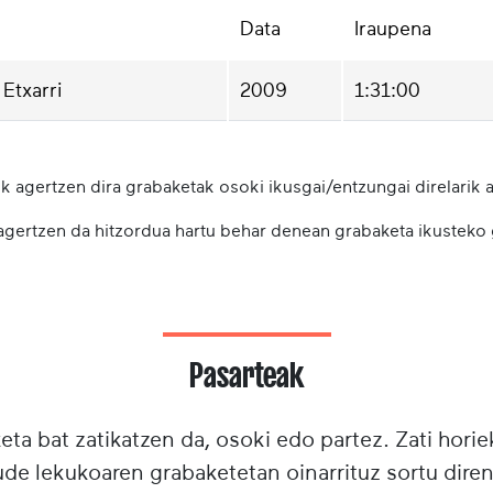
Data
Iraupena
Etxarri
2009
1:31:00
k agertzen dira grabaketak osoki ikusgai/entzungai direlarik a
 agertzen da hitzordua hartu behar denean grabaketa ikusteko
Pasarteak
ta bat zatikatzen da, osoki edo partez. Zati horie
e lekukoaren grabaketetan oinarrituz sortu diren