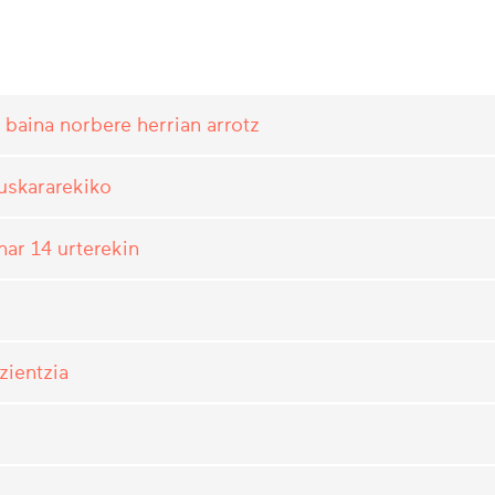
 baina norbere herrian arrotz
euskararekiko
har 14 urterekin
zientzia