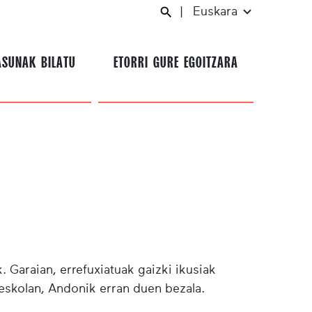
|
Euskara
ASUNAK BILATU
ETORRI GURE EGOITZARA
. Garaian, errefuxiatuak gaizki ikusiak
n eskolan, Andonik erran duen bezala.