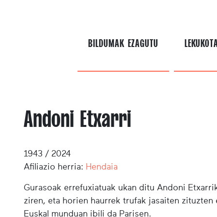
BILDUMAK EZAGUTU
LEKUKOT
Andoni Etxarri
1943 / 2024
Afiliazio herria:
Hendaia
Gurasoak errefuxiatuak ukan ditu Andoni Etxarrik
ziren, eta horien haurrek trufak jasaiten zituzte
Euskal munduan ibili da Parisen.