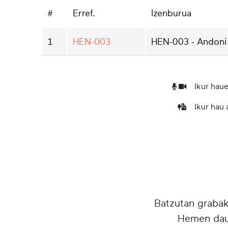
#
Erref.
Izenburua
1
HEN-003
HEN-003 - Andoni 
Ikur haue
Ikur hau
Batzutan grabake
Hemen daud