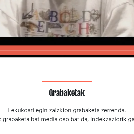
Grabaketak
Lekukoari egin zaizkion grabaketa zerrenda.
: grabaketa bat media oso bat da, indekzaziorik g