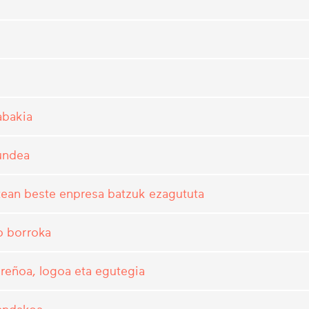
abakia
undea
tean beste enpresa batzuk ezagututa
o borroka
ereñoa, logoa eta egutegia