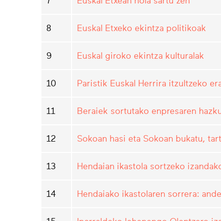
7
Euskal Etxean nola sartu zen
8
Euskal Etxeko ekintza politikoak
9
Euskal giroko ekintza kulturalak
10
Paristik Euskal Herrira itzultzeko er
11
Beraiek sortutako enpresaren hazk
12
Sokoan hasi eta Sokoan bukatu, tar
13
Hendaian ikastola sortzeko izandak
14
Hendaiako ikastolaren sorrera: and