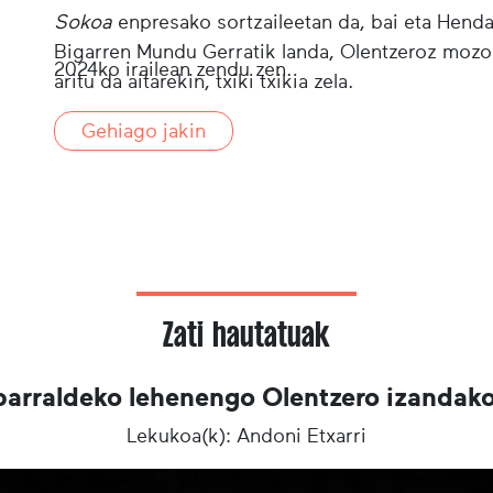
Sokoa
enpresako sortzaileetan da, bai eta Henda
Bigarren Mundu Gerratik landa, Olentzeroz mozor
2024ko irailean zendu zen.
aritu da aitarekin, txiki txikia zela.
Itsasoko ondareaz ere arduratu da.
Gehiago jakin
Zati hautatuak
parraldeko lehenengo Olentzero izandak
Lekukoa(k): Andoni Etxarri