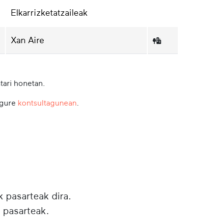
Elkarrizketatzaileak
Xan Aire
tari honetan.
 gure
kontsultagunean
.
k pasarteak dira.
 pasarteak.