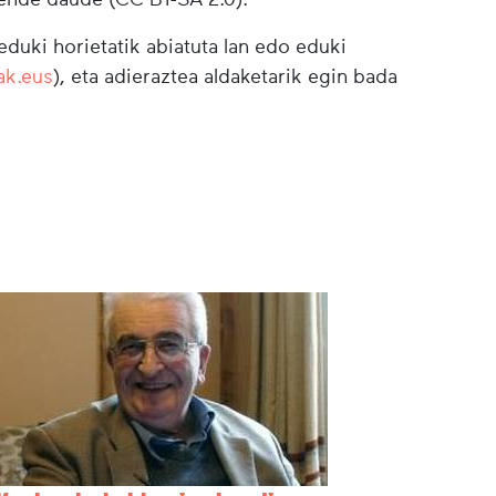
duki horietatik abiatuta lan edo eduki
ak.eus
), eta adieraztea aldaketarik egin bada