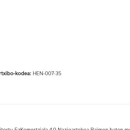
rtxibo-kodea:
HEN-007-35
tortu-EzKomertziala 4.0 Nazioartekoa Baimen baten m