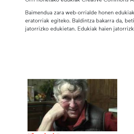
Baimendua zara web-orrialde honen edukiak (
eratorriak egiteko. Baldintza bakarra da, bet
jatorrizko edukietan. Edukiak haien jatorrizk