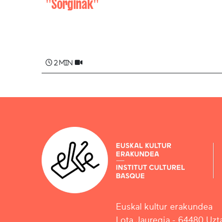
"Sorginak"
Maddi SABAROTS
2 min
Euskal kultur erakundea
Lota Jauregia - 64480 Uzta