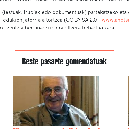
testuak, irudiak edo dokumentuak) partekatzeko eta e
i, edukien jatorria aitortzea (CC BY-SA 2.0 -
www.ahots
o lizentzia berdinarekin erabiltzera behartua zara.
Beste pasarte gomendatuak