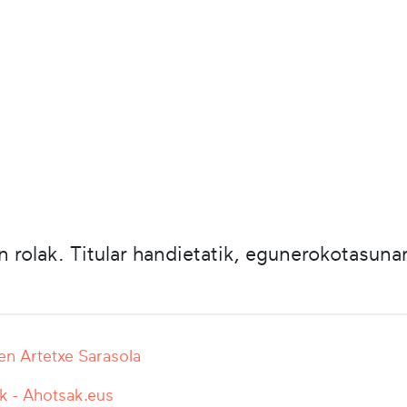
n rolak. Titular handietatik, egunerokotasuna
en Artetxe Sarasola
k - Ahotsak.eus