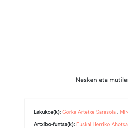
Nesken eta mutile
Lekukoa(k):
Gorka Artetxe Sarasola
,
Mir
Artxibo-funtsa(k):
Euskal Herriko Ahotsa