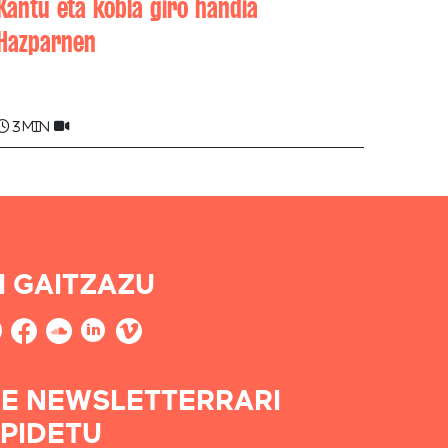
Kantu eta kobla giro handia
Hazparnen
Piarres XARRITON
3 min
I GAITZAZU
E NEWSLETTERRARI
PIDETU