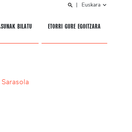
|
Euskara
ASUNAK BILATU
ETORRI GURE EGOITZARA
 Sarasola