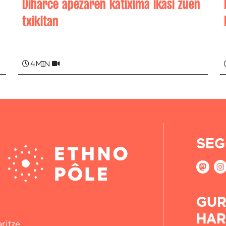
Diharce apezaren katixima ikasi zuen
txikitan
Piarres XARRITON
4 min
SEG
GUR
HAR
ritze