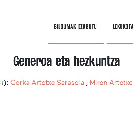
BILDUMAK EZAGUTU
LEKUKOT
Generoa eta hezkuntza
k):
Gorka Artetxe Sarasola
,
Miren Artetxe