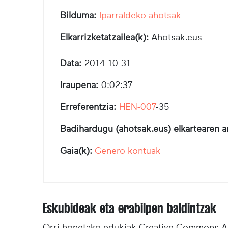
Bilduma:
Iparraldeko ahotsak
Elkarrizketatzailea(k):
Ahotsak.eus
Data:
2014-10-31
Iraupena:
0:02:37
Erreferentzia:
HEN-007
-35
Badihardugu (ahotsak.eus) elkartearen a
Gaia(k):
Genero kontuak
Eskubideak eta erabilpen baldintzak
Orri honetako edukiak Creative Commons Ai