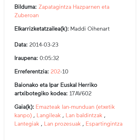
Bilduma:
Zapatagintza Hazparnen eta
Zuberoan
Elkarrizketatzailea(k):
Maddi Oihenart
Data:
2014-03-23
Iraupena:
0:05:32
Erreferentzia:
202
-10
Baionako eta Ipar Euskal Herriko
artxibotegiko kodea:
17AV602
Gaia(k):
Emazteak lan-munduan (etxetik
kanpo)
,
Langileak
,
Lan baldintzak
,
Lantegiak
,
Lan prozesuak
,
Espartingintza