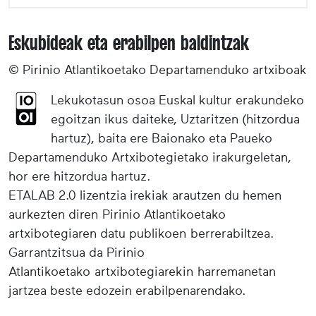
Eskubideak eta erabilpen baldintzak
© Pirinio Atlantikoetako Departamenduko artxiboak
Lekukotasun osoa Euskal kultur erakundeko
egoitzan ikus daiteke, Uztaritzen (hitzordua
hartuz), baita ere Baionako eta Paueko
Departamenduko Artxibotegietako irakurgeletan,
hor ere hitzordua hartuz.
ETALAB 2.0 lizentzia irekiak arautzen du hemen
aurkezten diren Pirinio Atlantikoetako
artxibotegiaren datu publikoen berrerabiltzea.
Garrantzitsua da Pirinio
Atlantikoetako artxibotegiarekin harremanetan
jartzea beste edozein erabilpenarendako.