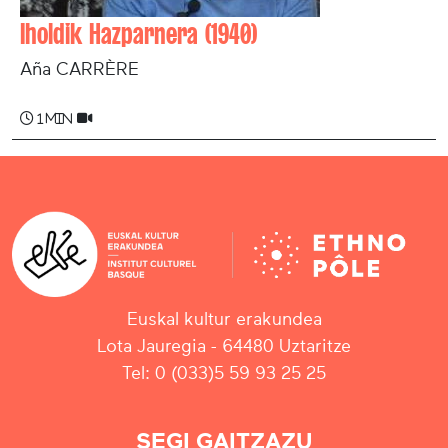
Iholdik Hazparnera (1940)
Aña CARRÈRE
1 min
Euskal kultur erakundea
Lota Jauregia - 64480 Uztaritze
Tel: 0 (033)5 59 93 25 25
SEGI GAITZAZU