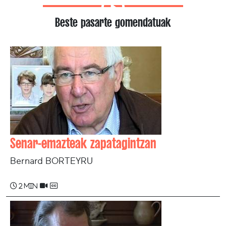
Beste pasarte gomendatuak
Senar-emazteak zapatagintzan
Bernard BORTEYRU
2 min