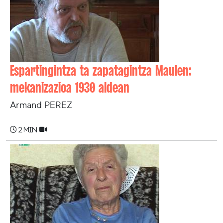
Espartingintza ta zapatagintza Maulen:
mekanizazioa 1930 aldean
Armand PEREZ
2 min