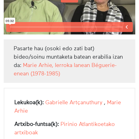
Pasarte hau (osoki edo zati bat)
bideo/soinu muntaketa batean erabilia izan
da:
Marie Arhie, lerroka lanean Béguerie-
enean (1978-1985)
Lekukoa(k):
Gabrielle Artçanuthury
,
Marie
Arhie
Artxibo-funtsa(k):
Pirinio Atlantikoetako
artxiboak