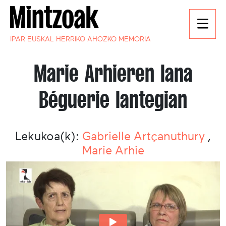
IPAR EUSKAL HERRIKO AHOZKO MEMORIA
Marie Arhieren lana
Béguerie lantegian
Lekukoa(k):
Gabrielle Artçanuthury
,
Marie Arhie