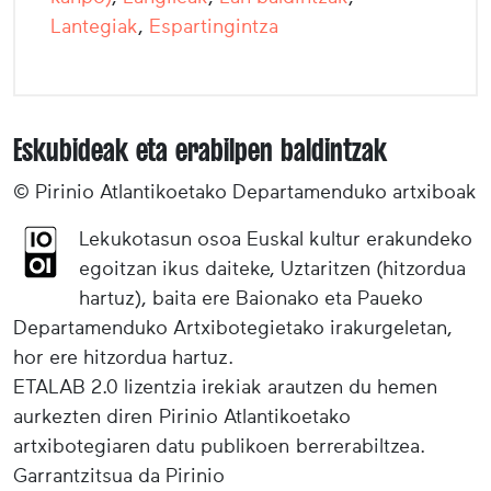
Lantegiak
,
Espartingintza
Eskubideak eta erabilpen baldintzak
© Pirinio Atlantikoetako Departamenduko artxiboak
Lekukotasun osoa Euskal kultur erakundeko
egoitzan ikus daiteke, Uztaritzen (hitzordua
hartuz), baita ere Baionako eta Paueko
Departamenduko Artxibotegietako irakurgeletan,
hor ere hitzordua hartuz.
ETALAB 2.0 lizentzia irekiak arautzen du hemen
aurkezten diren Pirinio Atlantikoetako
artxibotegiaren datu publikoen berrerabiltzea.
Garrantzitsua da Pirinio