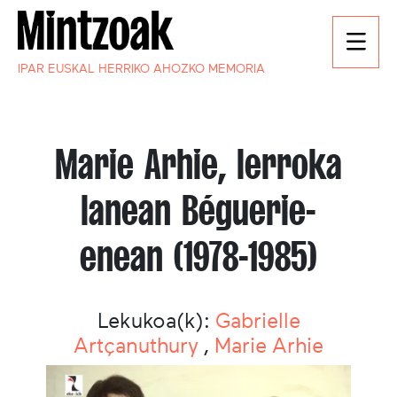
IPAR EUSKAL HERRIKO AHOZKO MEMORIA
Marie Arhie, lerroka
lanean Béguerie-
enean (1978-1985)
Lekukoa(k):
Gabrielle
Artçanuthury
,
Marie Arhie