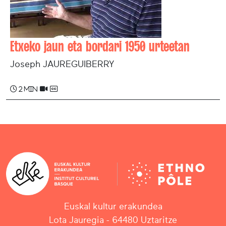
Etxeko jaun eta bordari 1950 urteetan
Joseph JAUREGUIBERRY
2 min
Euskal kultur erakundea
Lota Jauregia - 64480 Uztaritze