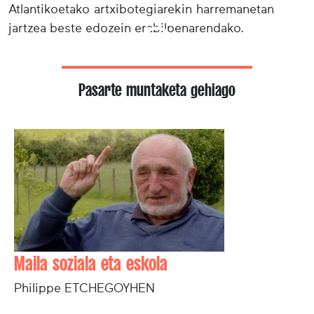
Atlantikoetako artxibotegiarekin harremanetan
jartzea beste edozein erabilpenarendako.
Pasarte muntaketa gehiago
Maila soziala eta eskola
Philippe ETCHEGOYHEN