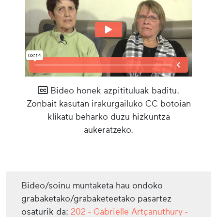
Bideo honek azpitituluak baditu.
Zonbait kasutan irakurgailuko CC botoian
klikatu beharko duzu hizkuntza
aukeratzeko.
Bideo/soinu muntaketa hau ondoko
grabaketako/grabaketeetako pasartez
osaturik da:
202 - Gabrielle Artçanuthury -