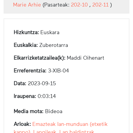
Marie Arhie
(Pasarteak:
202-10
,
202-11
)
Hizkuntza:
Euskara
Euskalkia:
Zuberotarra
Elkarrizketatzailea(k):
Maddi Oihenart
Erreferentzia:
3-XIB-04
Data:
2023-09-15
Iraupena:
0:03:14
Media mota:
Bideoa
Arloak:
Emazteak lan-munduan (etxetik
kanpo)
,
Langileak
,
Lan baldintzak
,