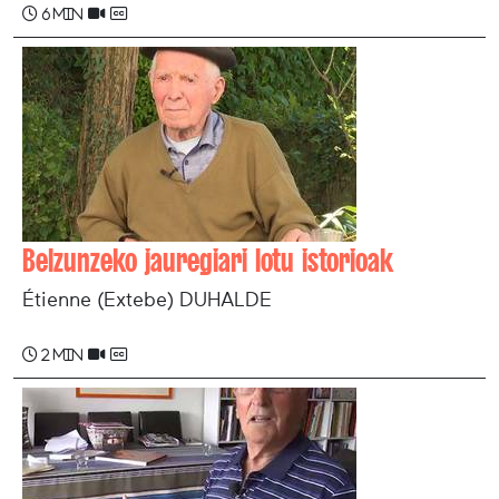
6 min
Belzunzeko jauregiari lotu istorioak
Étienne (Extebe) DUHALDE
2 min