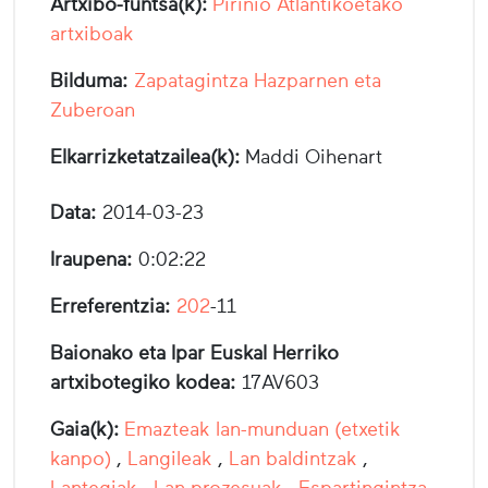
Artxibo-funtsa(k):
Pirinio Atlantikoetako
artxiboak
Bilduma:
Zapatagintza Hazparnen eta
Zuberoan
Elkarrizketatzailea(k):
Maddi Oihenart
Data:
2014-03-23
Iraupena:
0:02:22
Erreferentzia:
202
-11
Baionako eta Ipar Euskal Herriko
artxibotegiko kodea:
17AV603
Gaia(k):
Emazteak lan-munduan (etxetik
kanpo)
,
Langileak
,
Lan baldintzak
,
Lantegiak
,
Lan prozesuak
,
Espartingintza