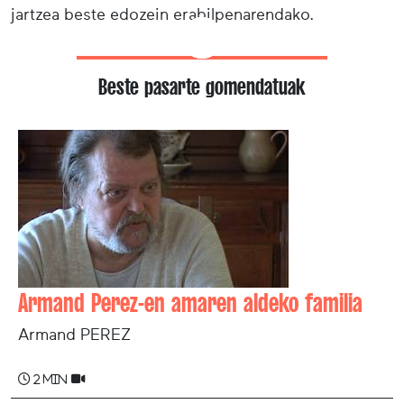
jartzea beste edozein erabilpenarendako.
Beste pasarte gomendatuak
Armand Perez-en amaren aldeko familia
Armand PEREZ
2 min