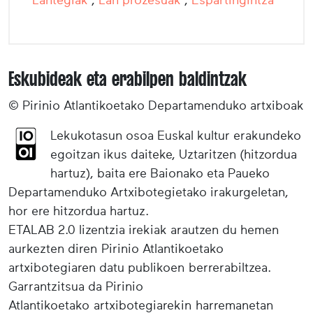
Eskubideak eta erabilpen baldintzak
© Pirinio Atlantikoetako Departamenduko artxiboak
Lekukotasun osoa Euskal kultur erakundeko
egoitzan ikus daiteke, Uztaritzen (hitzordua
hartuz), baita ere Baionako eta Paueko
Departamenduko Artxibotegietako irakurgeletan,
hor ere hitzordua hartuz.
ETALAB 2.0 lizentzia irekiak arautzen du hemen
aurkezten diren Pirinio Atlantikoetako
artxibotegiaren datu publikoen berrerabiltzea.
Garrantzitsua da Pirinio
Atlantikoetako artxibotegiarekin harremanetan