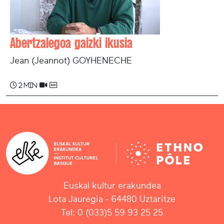
Abertzalegoa gaizki ikusia
Jean (Jeannot) GOYHENECHE
2 min
Euskal kultur erakundea
Lota Jauregia - 64480 Uztaritze
Tel: 0 (033)5 59 93 25 25