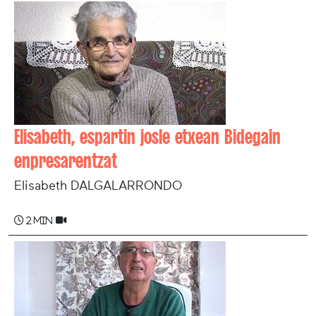
Elisabeth, espartin josle etxean Bidegain
enpresarentzat
Elisabeth DALGALARRONDO
2 min