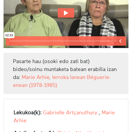
Pasarte hau (osoki edo zati bat)
bideo/soinu muntaketa batean erabilia izan
da:
Marie Arhie, lerroka lanean Béguerie-
enean (1978-1985)
Lekukoa(k):
Gabrielle Artçanuthury
,
Marie
Arhie