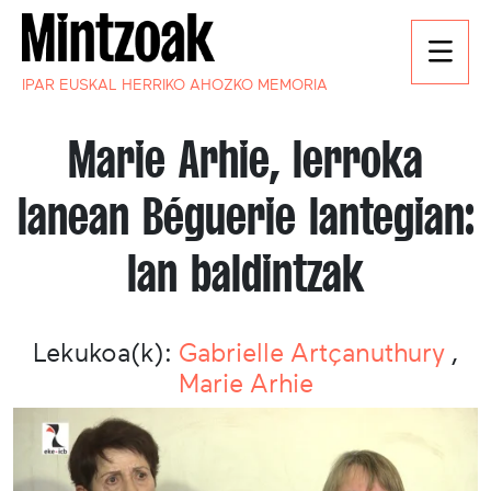
IPAR EUSKAL HERRIKO AHOZKO MEMORIA
Marie Arhie, lerroka
lanean Béguerie lantegian:
lan baldintzak
Lekukoa(k):
Gabrielle Artçanuthury
,
Marie Arhie