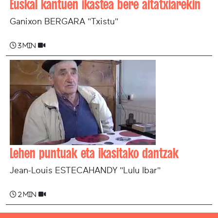
Euskal kantuen ikastea bere aitatxiarekin
Ganixon BERGARA "Txistu"
3 min
Lehen puntuak eta ikasitako dantzak
Jean-Louis ESTECAHANDY "Lulu Ibar"
2 min