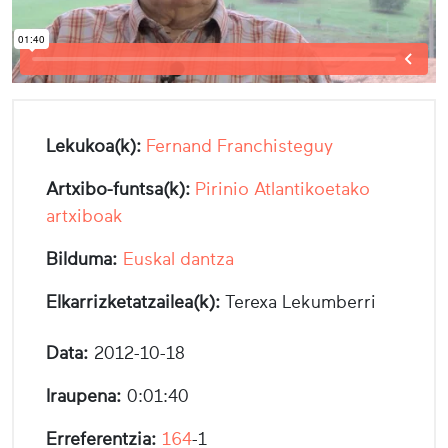
Lekukoa(k):
Fernand Franchisteguy
Artxibo-funtsa(k):
Pirinio Atlantikoetako
artxiboak
Bilduma:
Euskal dantza
Elkarrizketatzailea(k):
Terexa Lekumberri
Data:
2012-10-18
Iraupena:
0:01:40
Erreferentzia:
164
-1