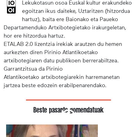
Lekukotasun osoa Euskal kultur erakundeko
egoitzan ikus daiteke, Uztaritzen (hitzordua
hartuz), baita ere Baionako eta Paueko
Departamenduko Artxibotegietako irakurgeletan,
hor ere hitzordua hartuz.
ETALAB 2.0 lizentzia irekiak arautzen du hemen
aurkezten diren Pirinio Atlantikoetako
artxibotegiaren datu publikoen berrerabiltzea.
Garrantzitsua da Pirinio
Atlantikoetako artxibotegiarekin harremanetan
jartzea beste edozein erabilpenarendako.
Beste pasarte gomendatuak