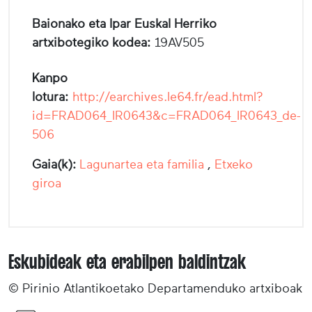
Baionako eta Ipar Euskal Herriko
artxibotegiko kodea:
19AV505
Kanpo
lotura:
http://earchives.le64.fr/ead.html?
id=FRAD064_IR0643&c=FRAD064_IR0643_de-
506
Gaia(k):
Lagunartea eta familia
,
Etxeko
giroa
Eskubideak eta erabilpen baldintzak
© Pirinio Atlantikoetako Departamenduko artxiboak