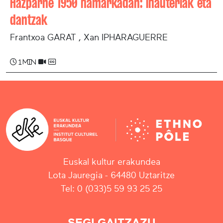
Hazparne 1950 hamarkadan: ihauteriak eta
dantzak
Frantxoa GARAT , Xan IPHARAGUERRE
1 min
Euskal kultur erakundea
Lota Jauregia - 64480 Uztaritze
Tel: 0 (033)5 59 93 25 25
SEGI GAITZAZU