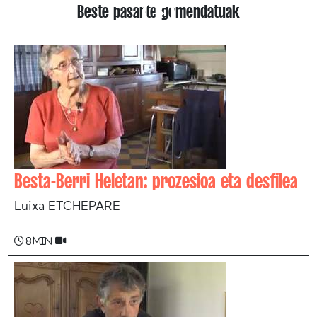
Beste pasarte gomendatuak
Besta-Berri Heletan: prozesioa eta desfilea
Luixa ETCHEPARE
8 min