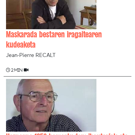
Maskarada bestaren iragaitearen
kudeaketa
Jean-Pierre RECALT
2 min