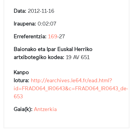
Data:
2012-11-16
Iraupena:
0:02:07
Erreferentzia:
169
-27
Baionako eta Ipar Euskal Herriko
artxibotegiko kodea:
19 AV 651
Kanpo
lotura:
http://earchives.le64.fr/ead.html?
id=FRAD064_IR0643&c=FRAD064_IR0643_de-
653
Gaia(k):
Antzerkia