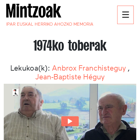
IPAR EUSKAL HERRIKO AHOZKO MEMORIA
1974ko toberak
Lekukoa(k):
Anbrox Franchisteguy
,
Jean-Baptiste Héguy