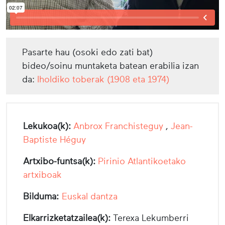
Pasarte hau (osoki edo zati bat)
bideo/soinu muntaketa batean erabilia izan
da:
Iholdiko toberak (1908 eta 1974)
Lekukoa(k):
Anbrox Franchisteguy
,
Jean-
Baptiste Héguy
Artxibo-funtsa(k):
Pirinio Atlantikoetako
artxiboak
Bilduma:
Euskal dantza
Elkarrizketatzailea(k):
Terexa Lekumberri