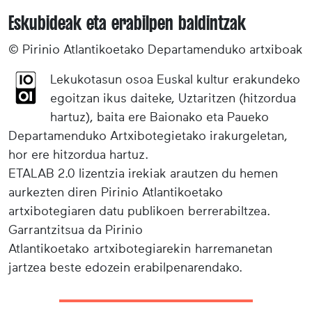
Eskubideak eta erabilpen baldintzak
© Pirinio Atlantikoetako Departamenduko artxiboak
Lekukotasun osoa Euskal kultur erakundeko
egoitzan ikus daiteke, Uztaritzen (hitzordua
hartuz), baita ere Baionako eta Paueko
Departamenduko Artxibotegietako irakurgeletan,
hor ere hitzordua hartuz.
ETALAB 2.0 lizentzia irekiak arautzen du hemen
aurkezten diren Pirinio Atlantikoetako
artxibotegiaren datu publikoen berrerabiltzea.
Garrantzitsua da Pirinio
Atlantikoetako artxibotegiarekin harremanetan
jartzea beste edozein erabilpenarendako.