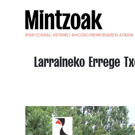
IPAR EUSKAL HERRIKO AHOZKO MEMORIAREN ATARIA
Larraineko Errege Tx