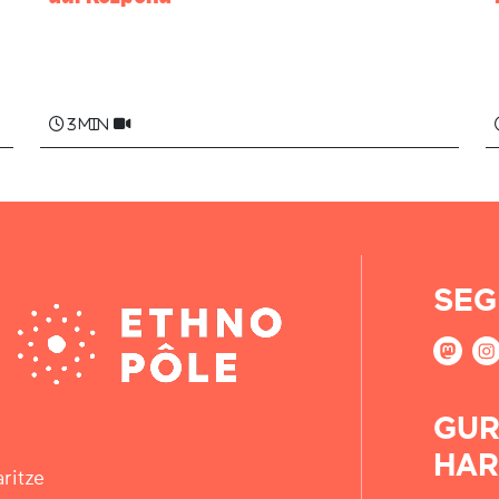
Dominique NICIBAR BÜRGÜBÜRÜ
3 min
SEG
GUR
HAR
ritze