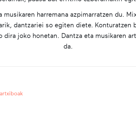
a musikaren harremana azpimarratzen du. Mix
rik, dantzariei so egiten diete. Konturatzen 
ko dira joko honetan. Dantza eta musikaren art
da.
 artxiboak