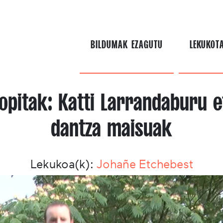
BILDUMAK EZAGUTU
LEKUKOT
opitak: Katti Larrandaburu e
dantza maisuak
Lekukoa(k):
Johañe Etchebest