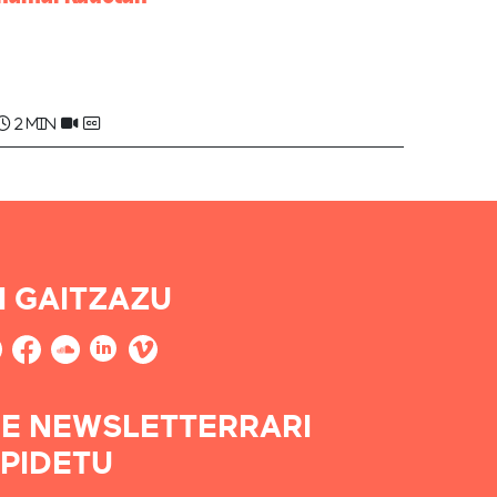
Henri DUNAT
2 min
I GAITZAZU
E NEWSLETTERRARI
PIDETU