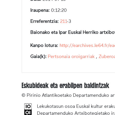
Iraupena:
0:12:20
Erreferentzia:
211
-3
Baionako eta Ipar Euskal Herriko artxib
Kanpo lotura:
http://earchives.le64.f
Gaia(k):
Pertsonaia oroigarriak
,
Zubero
Eskubideak eta erabilpen baldintzak
© Pirinio Atlantikoetako Departamenduko ar
Lekukotasun osoa Euskal kultur eraku
Departamenduko Artxibotegietako irak