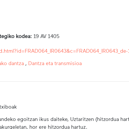
otegiko kodea:
19 AV 1405
r/ead.html?id=FRAD064_IR0643&c=FRAD064_IR0643_de-
ako dantza
,
Dantza eta transmisioa
txiboak
ndeko egoitzan ikus daiteke, Uztaritzen (hitzordua har
urgeletan, hor ere hitzordua hartuz.