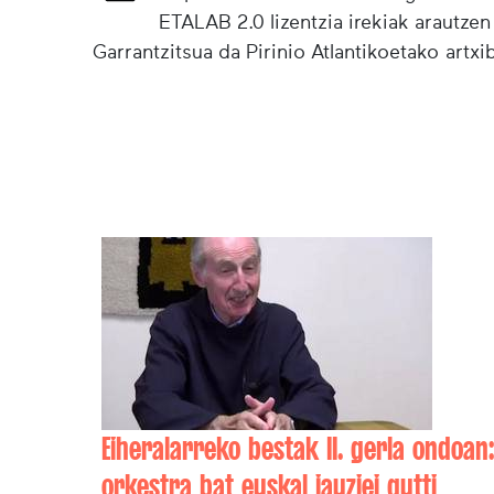
ETALAB 2.0 lizentzia irekiak arautzen
Garrantzitsua da Pirinio Atlantikoetako artx
Eiheralarreko bestak II. gerla ondoan:
orkestra bat euskal jauziei gutti