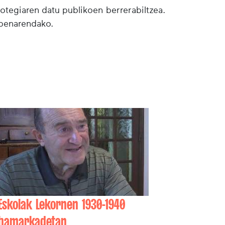
botegiaren datu publikoen berrerabiltzea.
lpenarendako.
Eskolak Lekornen 1930-1940
hamarkadetan