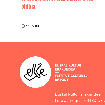
ohitua
Marcel ETCHEHANDY
3 min
Euskal kultur erakundea
Lota Jauregia - 64480 Uzta