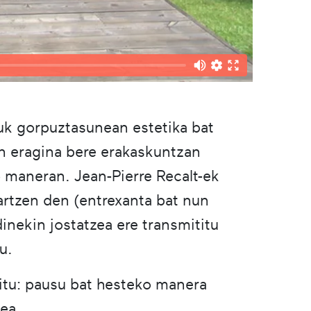
uk gorpuztasunean estetika bat
en eragina bere erakaskuntzan
 maneran. Jean-Pierre Recalt-ek
sartzen den (entrexanta bat nun
inekin jostatzea ere transmititu
u.
itu: pausu bat hesteko manera
ea.