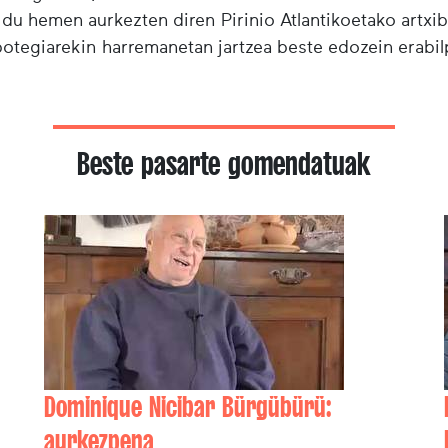
 du hemen aurkezten diren Pirinio Atlantikoetako artxi
ibotegiarekin harremanetan jartzea beste edozein erabi
Beste pasarte gomendatuak
Dominique Nicibar Bürgübürü:
aurkezpena