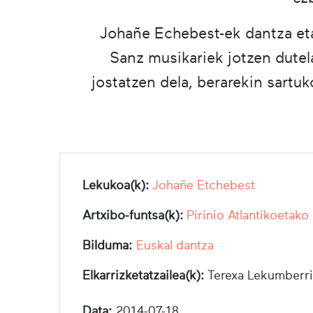
Johañe Echebest-ek dantza et
Sanz musikariek jotzen dutela
jostatzen dela, berarekin sartu
Lekukoa(k):
Johañe Etchebest
Artxibo-funtsa(k):
Pirinio Atlantikoetako
Bilduma:
Euskal dantza
Elkarrizketatzailea(k):
Terexa Lekumberri
Data:
2014-07-18