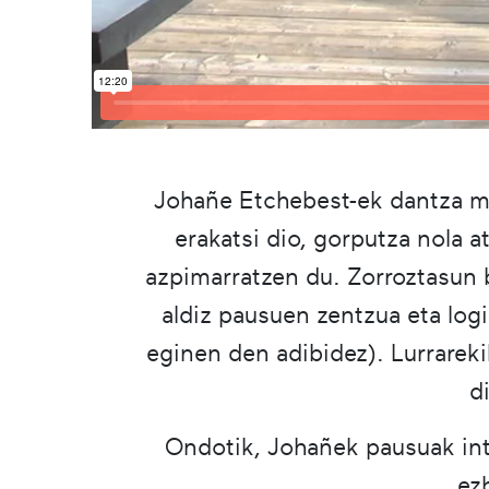
Johañe Etchebest-ek dantza ma
erakatsi dio, gorputza nola 
azpimarratzen du. Zorroztasun 
aldiz pausuen zentzua eta logi
eginen den adibidez). Lurrareki
d
Ondotik, Johañek pausuak int
ez