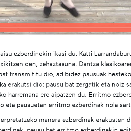
isu ezberdinekin ikasi du. Katti Larrandabur
atxikitzen den, zehaztasuna. Dantza klasikoar
bat transmititu dio, adibidez pausuak hesteko
ka erakutsi dio: pausu bat zergatik eta noiz 
ko harremana ere aipatzen du. Erritmo ezberd
io eta pausuetan erritmo ezberdinak nola sart
erpretatzeko manera ezberdinak erakusten d
berdinak, pausu bat erritmo ezberdinakin egit