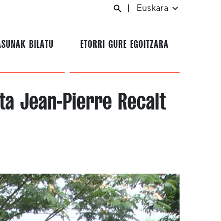
|
Euskara
ASUNAK BILATU
ETORRI GURE EGOITZARA
ta Jean-Pierre Recalt