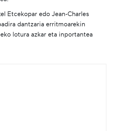
el Etcekopar edo Jean-Charles
badira dantzaria erritmoarekin
eko lotura azkar eta inportantea