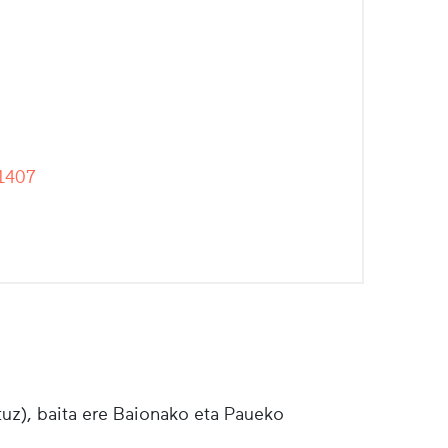
1407
tuz), baita ere Baionako eta Paueko