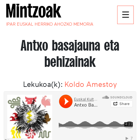
IPAR EUSKAL HERRIKO AHOZKO MEMORIA
Antxo basajauna eta
behizainak
Lekukoa(k):
Koldo Amestoy