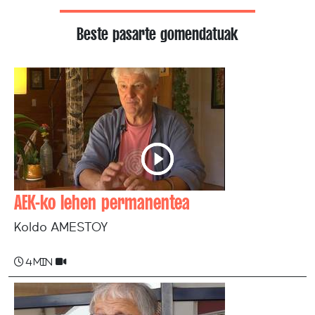
Beste pasarte gomendatuak
AEK-ko lehen permanentea
Koldo AMESTOY
4 min