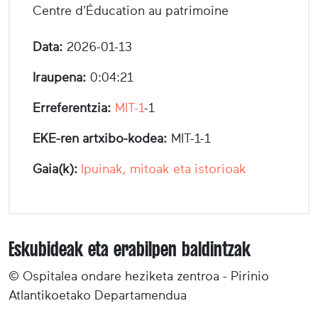
Centre d'Éducation au patrimoine
Data:
2026-01-13
Iraupena:
0:04:21
Erreferentzia:
MIT-1
-1
EKE-ren artxibo-kodea:
MIT-1-1
Gaia(k):
Ipuinak, mitoak eta istorioak
Eskubideak eta erabilpen baldintzak
© Ospitalea ondare heziketa zentroa - Pirinio
Atlantikoetako Departamendua