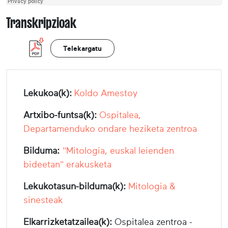
Transkripzioak
Telekargatu
Lekukoa(k):
Koldo Amestoy
Artxibo-funtsa(k):
Ospitalea,
Departamenduko ondare heziketa zentroa
Bilduma:
"Mitologia, euskal leienden
bideetan" erakusketa
Lekukotasun-bilduma(k):
Mitologia &
sinesteak
Elkarrizketatzailea(k):
Ospitalea zentroa -