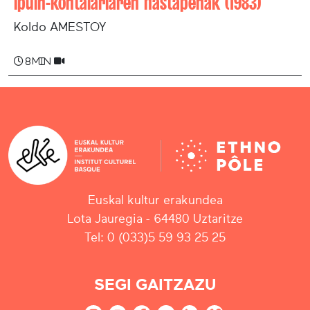
Ipuin-kontalariaren hastapenak (1983)
Koldo AMESTOY
8 min
Euskal kultur erakundea
Lota Jauregia - 64480 Uztaritze
Tel: 0 (033)5 59 93 25 25
SEGI GAITZAZU