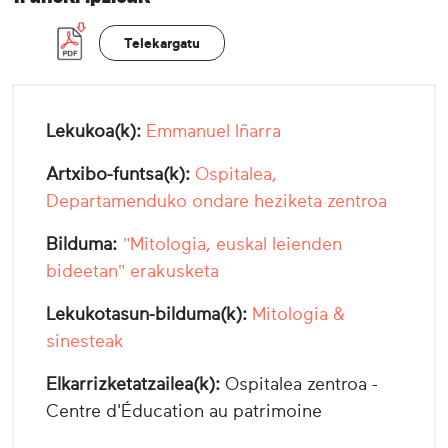
Telekargatu
Lekukoa(k):
Emmanuel Iñarra
Artxibo-funtsa(k):
Ospitalea,
Departamenduko ondare heziketa zentroa
Bilduma:
"Mitologia, euskal leienden
bideetan" erakusketa
Lekukotasun-bilduma(k):
Mitologia &
sinesteak
Elkarrizketatzailea(k):
Ospitalea zentroa -
Centre d'Éducation au patrimoine