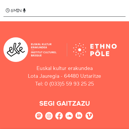
6 min
Euskal kultur erakundea
Lota Jauregia - 64480 Uztaritze
Tel: 0 (033)5 59 93 25 25
SEGI GAITZAZU