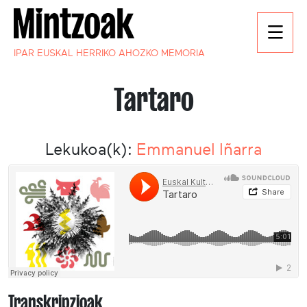
IPAR EUSKAL HERRIKO AHOZKO MEMORIA
Tartaro
Lekukoa(k):
Emmanuel Iñarra
Transkripzioak