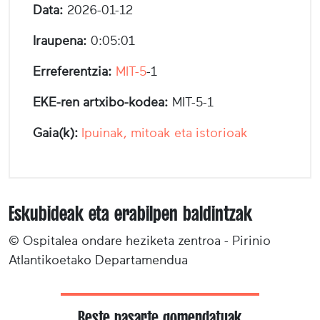
Data:
2026-01-12
Iraupena:
0:05:01
Erreferentzia:
MIT-5
-1
EKE-ren artxibo-kodea:
MIT-5-1
Gaia(k):
Ipuinak, mitoak eta istorioak
Eskubideak eta erabilpen baldintzak
© Ospitalea ondare heziketa zentroa - Pirinio
Atlantikoetako Departamendua
Beste pasarte gomendatuak