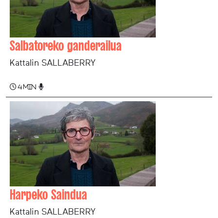
Salbatoreko ganderailua
Kattalin SALLABERRY
4 min
Harpeko Saindua
Kattalin SALLABERRY