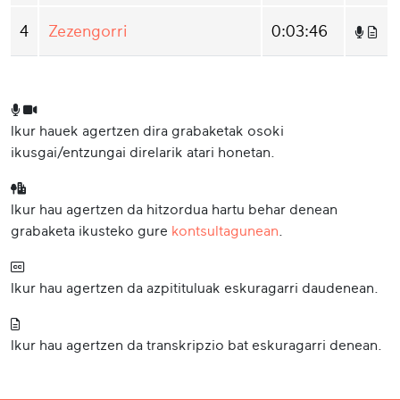
4
Zezengorri
0:03:46
Ikur hauek agertzen dira grabaketak osoki
ikusgai/entzungai direlarik atari honetan.
Ikur hau agertzen da hitzordua hartu behar denean
grabaketa ikusteko gure
kontsultagunean
.
Ikur hau agertzen da azpitituluak eskuragarri daudenean.
Ikur hau agertzen da transkripzio bat eskuragarri denean.