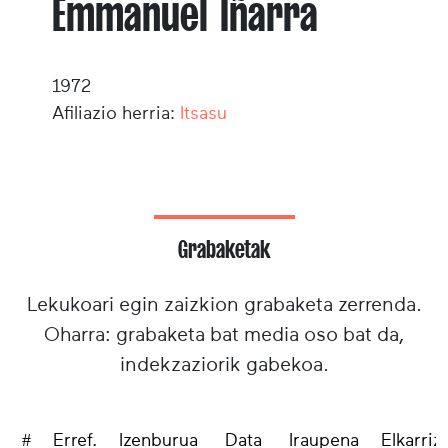
Emmanuel Iñarra
1972
Afiliazio herria:
Itsasu
Grabaketak
Lekukoari egin zaizkion grabaketa zerrenda.
Oharra: grabaketa bat media oso bat da,
indekzaziorik gabekoa.
#
Erref.
Izenburua
Data
Iraupena
Elkarriz