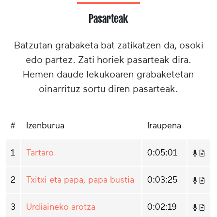
Pasarteak
Batzutan grabaketa bat zatikatzen da, osoki
edo partez. Zati horiek pasarteak dira.
Hemen daude lekukoaren grabaketetan
oinarrituz sortu diren pasarteak.
#
Izenburua
Iraupena
1
Tartaro
0:05:01
2
Txitxi eta papa, papa bustia
0:03:25
3
Urdiaineko arotza
0:02:19